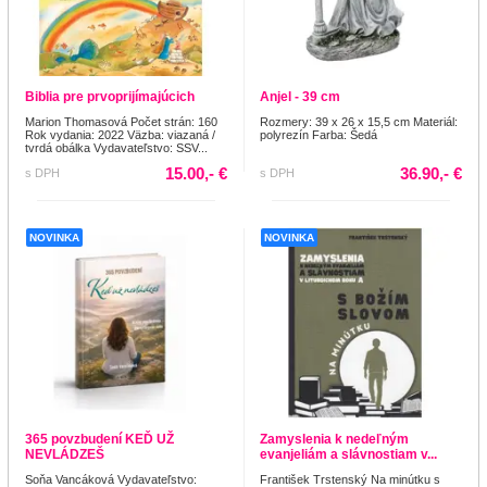
Biblia pre prvoprijímajúcich
Anjel - 39 cm
Marion Thomasová Počet strán: 160
Rozmery: 39 x 26 x 15,5 cm Materiál:
Rok vydania: 2022 Väzba: viazaná /
polyrezín Farba: Šedá
tvrdá obálka Vydavateľstvo: SSV...
15.00,- €
36.90,- €
s DPH
s DPH
NOVINKA
NOVINKA
365 povzbudení KEĎ UŽ
Zamyslenia k nedeľným
NEVLÁDZEŠ
evanjeliám a slávnostiam v...
Soňa Vancáková Vydavateľstvo:
František Trstenský Na minútku s