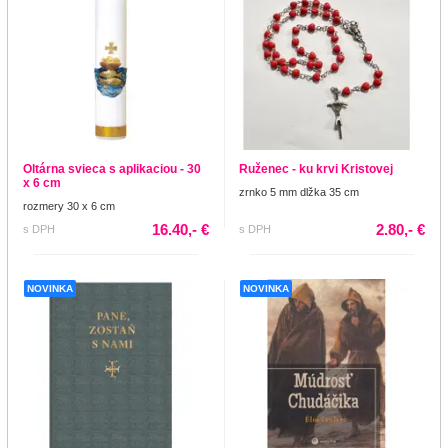
Oltárna svieca s aplikaciou - 30
Ruženec - ku krvi Kristovej
x 6 cm
zrnko 5 mm dlžka 35 cm
rozmery 30 x 6 cm
16.40,- €
2.80,- €
s DPH
s DPH
NOVINKA
NOVINKA