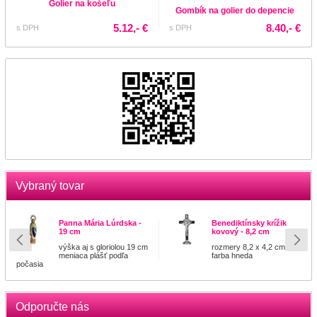
Golier na košeľu
Gombík na golier do depencie
5.12,- €
8.40,- €
s DPH
s DPH
Vybraný tovar
Panna Mária Lúrdska -
Benediktínsky krížik
19 cm
kovový - 8,2 cm
výška aj s gloriolou 19 cm
rozmery 8,2 x 4,2 cm
meniaca plášť podľa
farba hneda
počasia
Odporučte nás