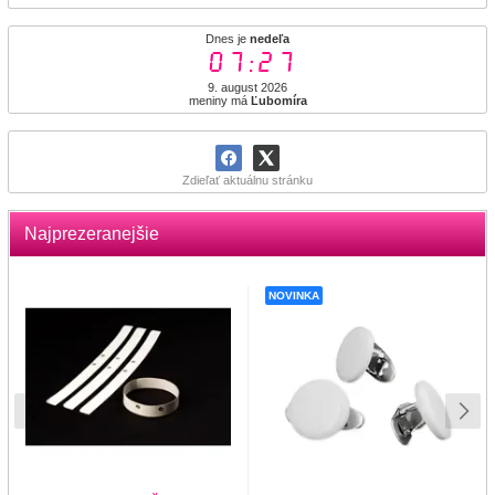
Dnes je
nedeľa
07:27
9. august 2026
meniny má
Ľubomíra
Zdieľať aktuálnu stránku
Najprezeranejšie
NOVINKA