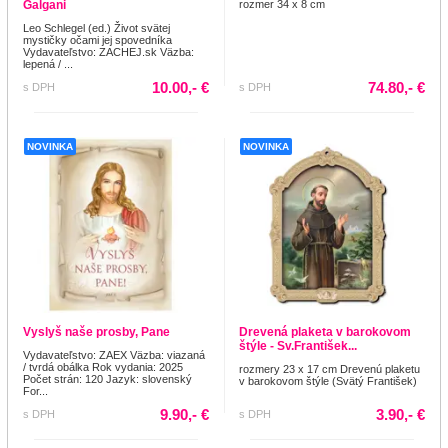
Galgani
rozmer 34 x 8 cm
Leo Schlegel (ed.) Život svätej
mystičky očami jej spovedníka
Vydavateľstvo: ZACHEJ.sk Väzba:
lepená / ...
10.00,- €
74.80,- €
s DPH
s DPH
NOVINKA
NOVINKA
Vyslyš naše prosby, Pane
Drevená plaketa v barokovom
štýle - Sv.František...
Vydavateľstvo: ZAEX Väzba: viazaná
/ tvrdá obálka Rok vydania: 2025
rozmery 23 x 17 cm Drevenú plaketu
Počet strán: 120 Jazyk: slovenský
v barokovom štýle (Svätý František)
For...
9.90,- €
3.90,- €
s DPH
s DPH