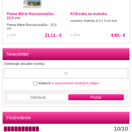
Panna Mária Rozväzovačka -
Kľúčenka na motorku
22,5 cm
rozmery motorky 6,3 x 3 cm kov
Panna Mária Rozväzovačka - 22,5
cm
21.11,- €
4.80,- €
s DPH
s DPH
Newsletter
Odoberajte aktuálne novinky
Súhlasím s
spracovaním osobných údajov
Odobrať
Pridať
Hodnotenie
10
/
10