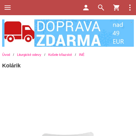
Úvod
/
Liturgické odevy
/
Košele kňazské
/
INÉ
Kolárik