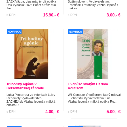
ZAEX Väzba: viazaná / tvrdá obálka
Božím slovom. Vydavateľstvo:
Rok vydania: 2026 Počet strán: 400
František Trstenský Väzba: lepená /
Jaz...
mäkká...
15.90,- €
3.00,- €
s DPH
s DPH
NOVINKA
NOVINKA
Tri hodiny agónie v
15 dní so svätým Carlom
Getsemanskej záhrade
Acutisom
Luisa Piccarreta vo videniach Luisy
Will Conquer tínedžerom, ktorý miloval
Piccarrety Vydavateľstvo:
Eucharistiu Vydavateľstvo: Lúč
ZACHEJ.sk Väzba: lepená / mäkká
Väzba: lepená / mäkká obálka Ro...
obálka R...
4.00,- €
5.00,- €
s DPH
s DPH