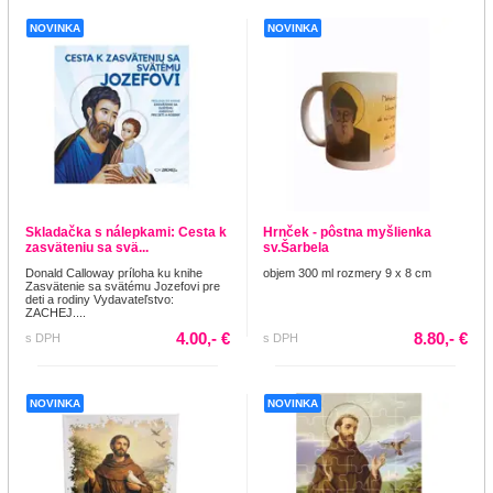
NOVINKA
NOVINKA
Skladačka s nálepkami: Cesta k
Hrnček - pôstna myšlienka
zasväteniu sa svä...
sv.Šarbela
Donald Calloway príloha ku knihe
objem 300 ml rozmery 9 x 8 cm
Zasvätenie sa svätému Jozefovi pre
deti a rodiny Vydavateľstvo:
ZACHEJ....
4.00,- €
8.80,- €
s DPH
s DPH
NOVINKA
NOVINKA