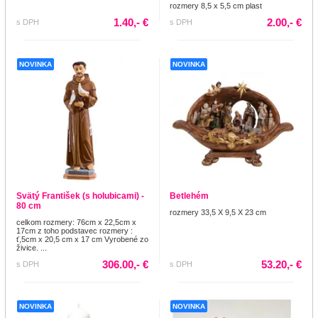
rozmery 8,5 x 5,5 cm plast
1.40,- €
2.00,- €
s DPH
s DPH
NOVINKA
NOVINKA
Svätý František (s holubicami) -
Betlehém
80 cm
rozmery 33,5 X 9,5 X 23 cm
celkom rozmery: 76cm x 22,5cm x
17cm z toho podstavec rozmery :
ť,5cm x 20,5 cm x 17 cm Vyrobené zo
živice. ...
306.00,- €
53.20,- €
s DPH
s DPH
NOVINKA
NOVINKA