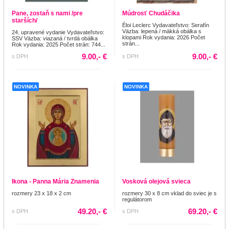
Pane, zostaň s nami /pre
Múdrosť Chudáčika
starších/
Éloi Leclerc Vydavateľstvo: Serafín
Väzba: lepená / mäkká obálka s
24. upravené vydanie Vydavateľstvo:
klopami Rok vydania: 2026 Počet
SSV Väzba: viazaná / tvrdá obálka
strán...
Rok vydania: 2025 Počet strán: 744...
9.00,- €
9.00,- €
s DPH
s DPH
NOVINKA
NOVINKA
Ikona - Panna Mária Znamenia
Vosková olejová svieca
rozmery 23 x 18 x 2 cm
rozmery 30 x 8 cm vklad do sviec je s
regulátorom
49.20,- €
69.20,- €
s DPH
s DPH