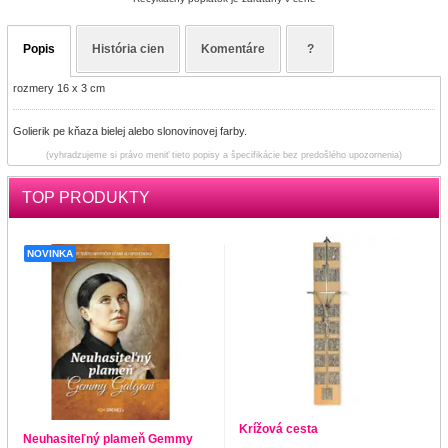
Popis
História cien
Komentáre
?
rozmery 16 x 3 cm
Golierik pe kňaza bielej alebo slonovinovej farby.
(vyhradzujeme si právo meniť tieto popisy a špecifikácie bez predošlého upozornenia)
TOP PRODUKTY
NOVINKA
Krížová cesta
Neuhasiteľný plameň Gemmy