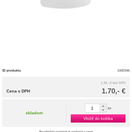
ID produktu
1000346
1.38,- €
bez DPH
1.70,- €
Cena s DPH
ks
skladom
Vložiť do košíka
Recyklačný poplatok je zarátaný v cene