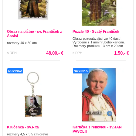
Obraz na plátne - sv. František z
Puzzle 40 - Svätý František
Assisi
Obraz pozostávajúci zo 40 častí.
Vyrobené z 1 mm hrubého kartónu.
rozmery 40 x 30 cm
Rozmery produktu 13 cm x 20 cm.
48.00,- €
1.50,- €
s DPH
s DPH
NOVINKA
NOVINKA
Kľučenka - sv.Rita
Kartička s relikviou - sv.JAN
PAVOL II
rozmery 4,5 x 3,5 cm drevo