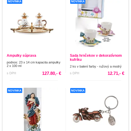
NOVINKA
NOVINKA
Ampulky súprava
Sada hrnčekov v dekoratívnom
kufríku
podnos: 23 x 14 cm kapacita ampulky
2 x 100 ml
2 ks v balení farby - ružový a modrý
127.80,- €
12.71,- €
s DPH
s DPH
NOVINKA
NOVINKA