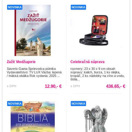
NOVINKA
NOVINKA
Zažiť Medžugorie
Celebračná súprava
Saverio Gaeta Sprievodca pútnika
rozmery: 23 x 30 x 9 cm obsah
Vydavateľstvo: TV LUX Väzba: lepená
súpravy: kalich, burza, 1 ks olejka,
/ mäkká obálka Rok vydania: 2025 ...
kropáč, 2 ks nádobky na víno a vodu,
štóla...
12.90,- €
436.65,- €
s DPH
s DPH
NOVINKA
NOVINKA