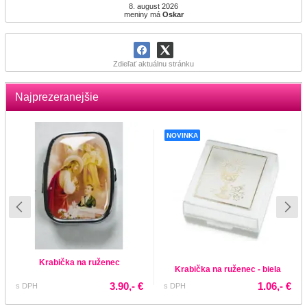
8. august 2026
meniny má
Oskar
Zdieľať aktuálnu stránku
Najprezeranejšie
NOVINKA
Krabička na ruženec
Krabička na ruženec - biela
3.90,- €
1.06,- €
s DPH
s DPH