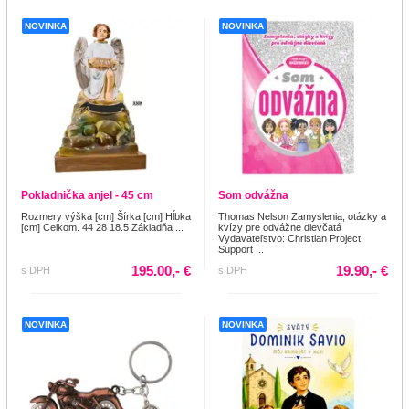
NOVINKA
NOVINKA
Pokladnička anjel - 45 cm
Som odvážna
Rozmery výška [cm] Šírka [cm] Hĺbka
Thomas Nelson Zamyslenia, otázky a
[cm] Celkom. 44 28 18.5 Základňa ...
kvízy pre odvážne dievčatá
Vydavateľstvo: Christian Project
Support ...
195.00,- €
19.90,- €
s DPH
s DPH
NOVINKA
NOVINKA