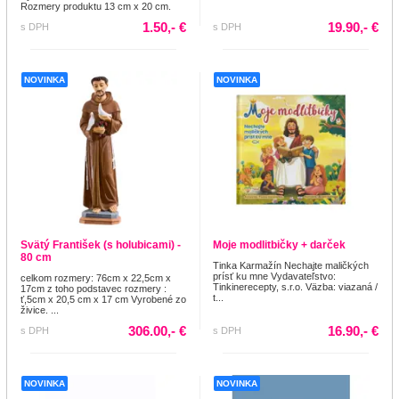
Rozmery produktu 13 cm x 20 cm.
1.50,- €
19.90,- €
s DPH
s DPH
NOVINKA
NOVINKA
Svätý František (s holubicami) -
Moje modlitbičky + darček
80 cm
Tinka Karmažín Nechajte maličkých
prísť ku mne Vydavateľstvo:
celkom rozmery: 76cm x 22,5cm x
Tinkinerecepty, s.r.o. Väzba: viazaná /
17cm z toho podstavec rozmery :
t...
ť,5cm x 20,5 cm x 17 cm Vyrobené zo
živice. ...
306.00,- €
16.90,- €
s DPH
s DPH
NOVINKA
NOVINKA