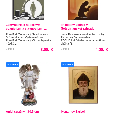
Zamyslenia k nedeľným
Tri hodiny agónie v
evanjeliám a slávnostiam v...
Getsemanskej záhrade
František Trstenský Na minútku s
Luisa Piccarreta vo videniach Luisy
Božím slovom. Vydavateľstvo:
Piccarrety Vydavateľstvo:
František Trstenský Väzba: lepená /
ZACHEJ.sk Väzba: lepená / mäkká
mäkká...
obálka R...
3.00,- €
4.00,- €
s DPH
s DPH
NOVINKA
NOVINKA
Anjel strážny - 30,5 cm
Ikona - sv.Šarbel