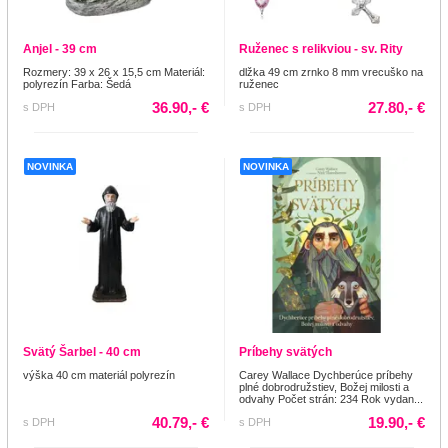
Anjel - 39 cm
Ruženec s relikviou - sv. Rity
Rozmery: 39 x 26 x 15,5 cm Materiál:
dlžka 49 cm zrnko 8 mm vrecuško na
polyrezín Farba: Šedá
ruženec
36.90,- €
27.80,- €
s DPH
s DPH
NOVINKA
NOVINKA
Svätý Šarbel - 40 cm
Príbehy svätých
výška 40 cm materiál polyrezín
Carey Wallace Dychberúce príbehy
plné dobrodružstiev, Božej milosti a
odvahy Počet strán: 234 Rok vydan...
40.79,- €
19.90,- €
s DPH
s DPH