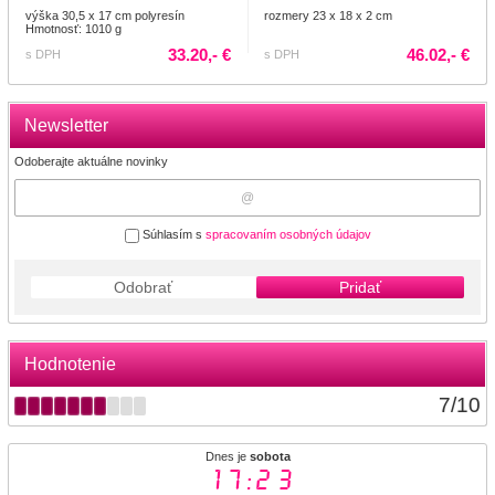
výška 30,5 x 17 cm polyresín
rozmery 23 x 18 x 2 cm
Hmotnosť: 1010 g
33.20,- €
46.02,- €
s DPH
s DPH
Newsletter
Odoberajte aktuálne novinky
Súhlasím s
spracovaním osobných údajov
Odobrať
Pridať
Hodnotenie
7
/
10
Dnes je
sobota
17:23