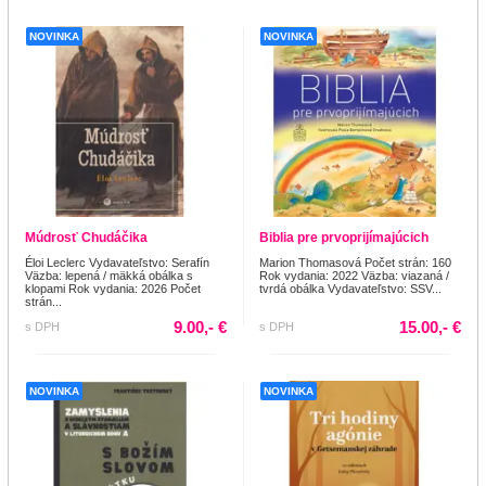
NOVINKA
NOVINKA
Múdrosť Chudáčika
Biblia pre prvoprijímajúcich
Éloi Leclerc Vydavateľstvo: Serafín
Marion Thomasová Počet strán: 160
Väzba: lepená / mäkká obálka s
Rok vydania: 2022 Väzba: viazaná /
klopami Rok vydania: 2026 Počet
tvrdá obálka Vydavateľstvo: SSV...
strán...
9.00,- €
15.00,- €
s DPH
s DPH
NOVINKA
NOVINKA