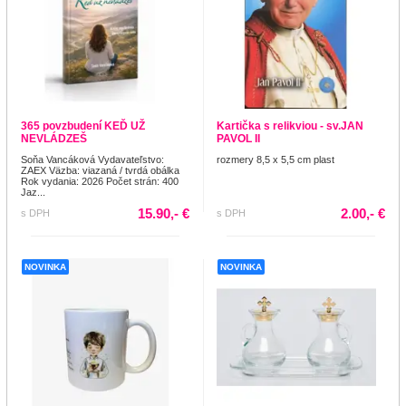
365 povzbudení KEĎ UŽ
Kartička s relikviou - sv.JAN
NEVLÁDZEŠ
PAVOL II
Soňa Vancáková Vydavateľstvo:
rozmery 8,5 x 5,5 cm plast
ZAEX Väzba: viazaná / tvrdá obálka
Rok vydania: 2026 Počet strán: 400
Jaz...
15.90,- €
2.00,- €
s DPH
s DPH
NOVINKA
NOVINKA