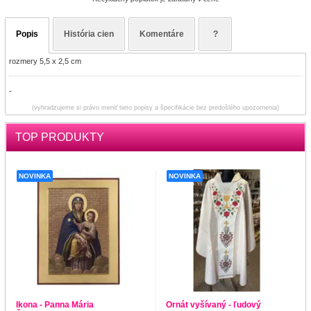
Popis
História cien
Komentáre
?
rozmery 5,5 x 2,5 cm
-
(vyhradzujeme si právo meniť tieto popisy a špecifikácie bez predošlého upozornenia)
TOP PRODUKTY
NOVINKA
NOVINKA
Ikona - Panna Mária
Ornát vyšívaný - ľudový