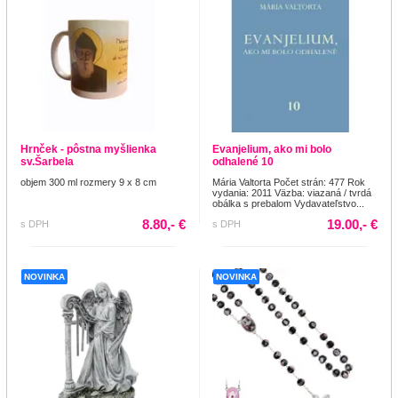
Hrnček - pôstna myšlienka
Evanjelium, ako mi bolo
sv.Šarbela
odhalené 10
objem 300 ml rozmery 9 x 8 cm
Mária Valtorta Počet strán: 477 Rok
vydania: 2011 Väzba: viazaná / tvrdá
obálka s prebalom Vydavateľstvo...
8.80,- €
19.00,- €
s DPH
s DPH
NOVINKA
NOVINKA