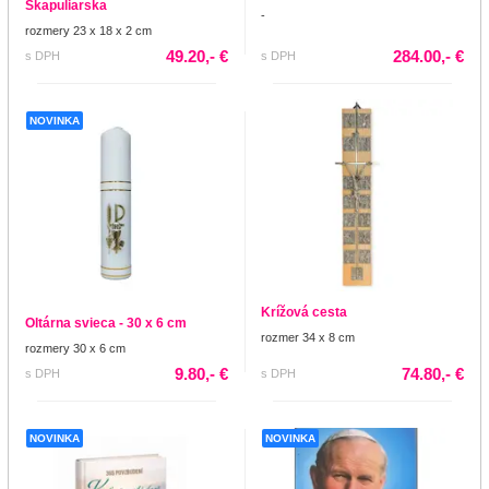
Škapuliarska
-
rozmery 23 x 18 x 2 cm
49.20,- €
284.00,- €
s DPH
s DPH
NOVINKA
Krížová cesta
Oltárna svieca - 30 x 6 cm
rozmer 34 x 8 cm
rozmery 30 x 6 cm
9.80,- €
74.80,- €
s DPH
s DPH
NOVINKA
NOVINKA