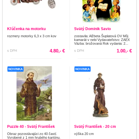
Kľúčenka na motorku
Svätý Dominik Savio
rozmery motorky 6,3 x 3 cm kov
zostavila: Alžbeta Šuplatová OV Môj
kamarát v nebi Vydavateľstvo: ZAEX
Väzba: brožovaná Rok vydania: 2...
4.80,- €
1.00,- €
s DPH
s DPH
NOVINKA
NOVINKA
Puzzle 40 - Svätý František
Svätý František - 20 cm
Obraz pozostávajúci zo 40 častí.
výška 20 cm
Vyrobené z 1 mm hrubého kartónu.