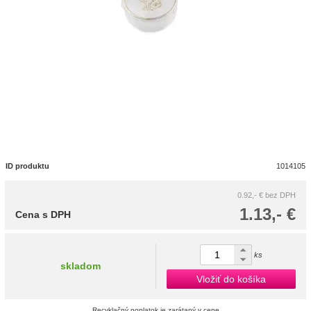
ID produktu
1014105
0.92,- €
bez DPH
1.13,- €
Cena s DPH
ks
skladom
Vložiť do košíka
Recyklačný poplatok je zarátaný v cene