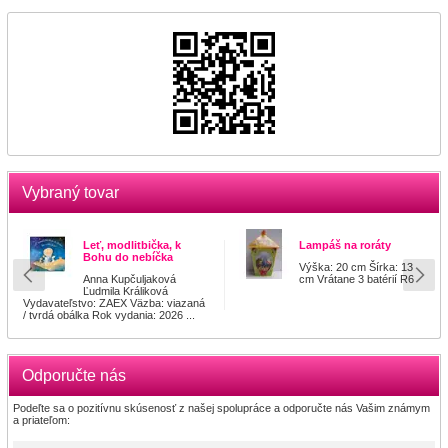
Vybraný tovar
Leť, modlitbička, k
Lampáš na roráty
Bohu do nebíčka
Výška: 20 cm Šírka: 13
Anna Kupčuljaková
cm Vrátane 3 batérií R6
Ľudmila Králiková
Vydavateľstvo: ZAEX Väzba: viazaná
/ tvrdá obálka Rok vydania: 2026 ...
Odporučte nás
Podeľte sa o pozitívnu skúsenosť z našej spolupráce a odporučte nás Vašim známym
a priateľom: