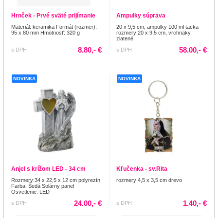
Hrnček - Prvé sväté prijímanie
Ampulky súprava
Materiál: keramika Formát (rozmer):
20 x 9,5 cm, ampulky 100 ml tacka
95 x 80 mm Hmotnosť: 320 g
rozmery 20 x 9,5 cm, vrchnaky
zlatené
8.80,- €
58.00,- €
s DPH
s DPH
NOVINKA
NOVINKA
Anjel s krížom LED - 34 cm
Kľučenka - sv.Rita
Rozmery:34 x 22,5 x 12 cm polyrezín
rozmery 4,5 x 3,5 cm drevo
Farba: Šedá Solárny panel
Osvetlenie: LED
24.00,- €
1.40,- €
s DPH
s DPH