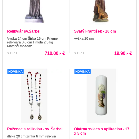
Relikviár sv.Šarbel
Svätý František - 20 cm
Výška 24 cm Šírka 16 cm Priemer
výška 20 cm
relikviara 3,6 cm Hmota 2,5 kg
Materiál mosadz
710.00,- €
19.90,- €
s DPH
s DPH
NOVINKA
NOVINKA
Ruženec s relikviou - sv. Šarbel
Oltárna svieca s aplikaciou - 17
x 5 cm
dlžka 20 cm zrnka 6 mm relikvia