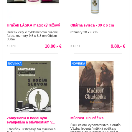
Hrnček LÁSKA magický ružový
Oltárna svieca - 30 x 6 cm
Hrnček celý v cyklamenovo ružovej
rozmery 30 x 6 cm
farbe. rozmery 9,5 x 8,3 cm Objem
330ml
10.00,- €
9.80,- €
s DPH
s DPH
NOVINKA
NOVINKA
Zamyslenia k nedeľným
Múdrosť Chudáčika
evanjeliám a slávnostiam v...
Éloi Leclerc Vydavateľstvo: Serafín
Väzba: lepená / mäkká obálka s
František Trstenský Na minútku s
klopami Rok vydania: 2026 Počet