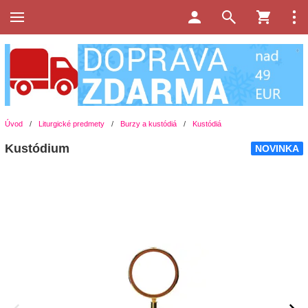
Úvod
/
Liturgické predmety
/
Burzy a kustódiá
/
Kustódiá
Kustódium
NOVINKA