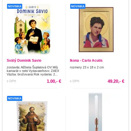
NOVINKA
NOVINKA
Svätý Dominik Savio
Ikona - Carlo Acutis
zostavila: Alžbeta Šuplatová OV Môj
rozmery 23 x 18 x 2 cm
kamarát v nebi Vydavateľstvo: ZAEX
Väzba: brožovaná Rok vydania: 2...
1.00,- €
49.20,- €
s DPH
s DPH
NOVINKA