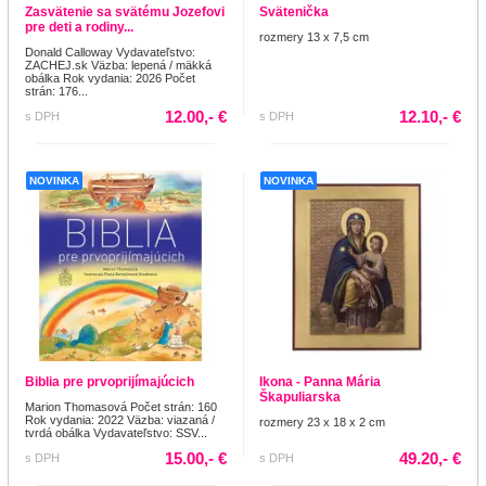
Zasvätenie sa svätému Jozefovi
Svätenička
pre deti a rodiny...
rozmery 13 x 7,5 cm
Donald Calloway Vydavateľstvo:
ZACHEJ.sk Väzba: lepená / mäkká
obálka Rok vydania: 2026 Počet
strán: 176...
12.00,- €
12.10,- €
s DPH
s DPH
NOVINKA
NOVINKA
Biblia pre prvoprijímajúcich
Ikona - Panna Mária
Škapuliarska
Marion Thomasová Počet strán: 160
Rok vydania: 2022 Väzba: viazaná /
rozmery 23 x 18 x 2 cm
tvrdá obálka Vydavateľstvo: SSV...
15.00,- €
49.20,- €
s DPH
s DPH