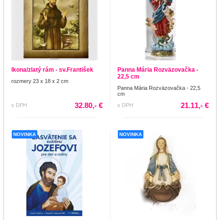
Ikona/zlatý rám - sv.František
Panna Mária Rozväzovačka -
22,5 cm
rozmery 23 x 18 x 2 cm
Panna Mária Rozväzovačka - 22,5
cm
32.80,- €
21.11,- €
s DPH
s DPH
NOVINKA
NOVINKA