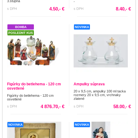
3.stupňa
-
4.50,- €
8.40,- €
s DPH
s DPH
BOMBA
NOVINKA
POSLEDNÝ KUS
Figúrky do betlehema - 120 cm
Ampulky súprava
osvetlené
20 x 9,5 cm, ampulky 100 ml tacka
rozmery 20 x 9,5 cm, vrchnaky
Figúrky do betlehema - 120 cm
zlatené
osvetlené
4 876.70,- €
58.00,- €
s DPH
s DPH
NOVINKA
NOVINKA