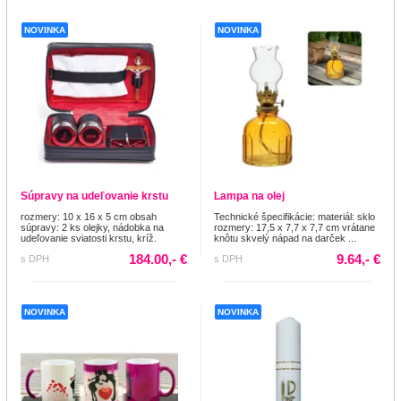
NOVINKA
NOVINKA
Súpravy na udeľovanie krstu
Lampa na olej
rozmery: 10 x 16 x 5 cm obsah
Technické špecifikácie: materiál: sklo
súpravy: 2 ks olejky, nádobka na
rozmery: 17,5 x 7,7 x 7,7 cm vrátane
udeľovanie sviatosti krstu, kríž.
knôtu skvelý nápad na darček ...
184.00,- €
9.64,- €
s DPH
s DPH
NOVINKA
NOVINKA