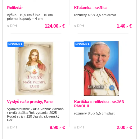
Relikviár
Kľučenka - sv.Rita
výška - 19,5 cm šírka - 10 cm
rozmery 4,5 x 3,5 cm drevo
priemer kapsuly – 4 cm
124.00,- €
1.40,- €
s DPH
s DPH
NOVINKA
NOVINKA
Vyslyš naše prosby, Pane
Kartička s relikviou - sv.JAN
PAVOL II
Vydavateľstvo: ZAEX Väzba: viazaná
/ tvrdá obálka Rok vydania: 2025
rozmery 8,5 x 5,5 cm plast
Počet strán: 120 Jazyk: slovenský
For...
9.90,- €
2.00,- €
s DPH
s DPH