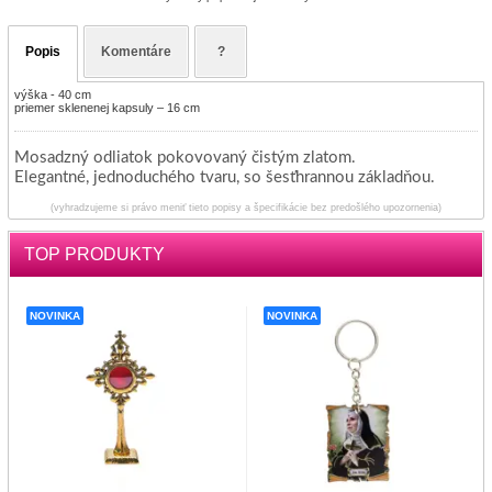
Popis
Komentáre
?
výška - 40 cm
priemer sklenenej kapsuly – 16 cm
Mosadzný odliatok pokovovaný čistým zlatom.
Elegantné, jednoduchého tvaru, so šesťhrannou základňou.
(vyhradzujeme si právo meniť tieto popisy a špecifikácie bez predošlého upozornenia)
TOP PRODUKTY
NOVINKA
NOVINKA