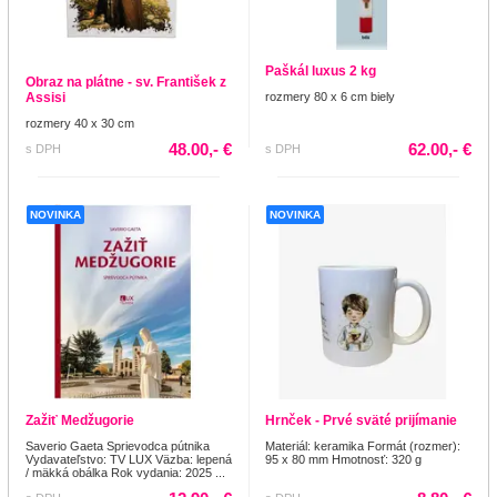
Paškál luxus 2 kg
Obraz na plátne - sv. František z
Assisi
rozmery 80 x 6 cm biely
rozmery 40 x 30 cm
48.00,- €
62.00,- €
s DPH
s DPH
NOVINKA
NOVINKA
Zažiť Medžugorie
Hrnček - Prvé sväté prijímanie
Saverio Gaeta Sprievodca pútnika
Materiál: keramika Formát (rozmer):
Vydavateľstvo: TV LUX Väzba: lepená
95 x 80 mm Hmotnosť: 320 g
/ mäkká obálka Rok vydania: 2025 ...