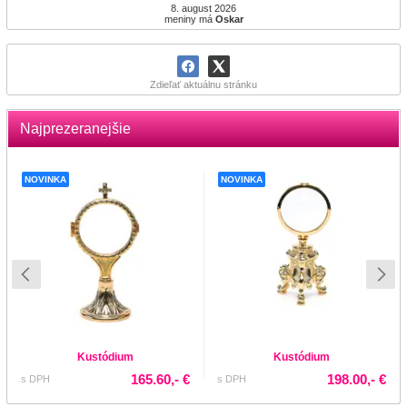
8. august 2026
meniny má
Oskar
Zdieľať aktuálnu stránku
Najprezeranejšie
NOVINKA
NOVINKA
Kustódium
Kustódium
165.60,- €
198.00,- €
s DPH
s DPH