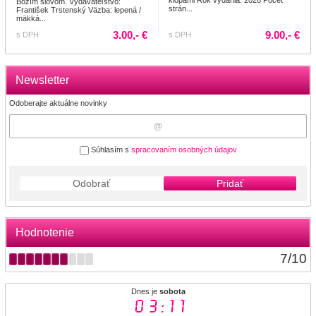
Božím slovom. Vydavateľstvo:
strán...
František Trstenský Väzba: lepená /
mäkká...
3.00,- €
9.00,- €
s DPH
s DPH
Newsletter
Odoberajte aktuálne novinky
Súhlasím s
spracovaním osobných údajov
Odobrať
Pridať
Hodnotenie
7
/
10
Dnes je
sobota
03:11