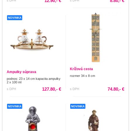
12.90,- €
8.80,- €
s DPH
s DPH
NOVINKA
Krížová cesta
Ampulky súprava
rozmer 34 x 8 cm
podnos: 23 x 14 cm kapacita ampulky
2 x 100 ml
127.80,- €
74.80,- €
s DPH
s DPH
NOVINKA
NOVINKA