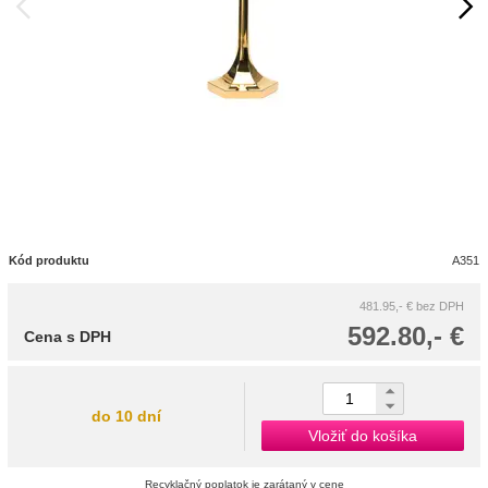
Kód produktu
A351
481.95,- €
bez DPH
592.80,- €
Cena s DPH
do 10 dní
Vložiť do košíka
Recyklačný poplatok je zarátaný v cene