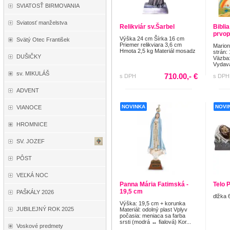
SVIATOSŤ BIRMOVANIA
Sviatosť manželstva
Relikviár sv.Šarbel
Biblia
prvop
Výška 24 cm Šírka 16 cm
Svätý Otec František
Priemer relikviara 3,6 cm
Mario
Hmota 2,5 kg Materiál mosadz
strán:
DUŠIČKY
Väzba:
Vydava
sv. MIKULÁŠ
710.00,- €
s DPH
s DPH
ADVENT
NOVINKA
NOVI
VIANOCE
HROMNICE
SV. JOZEF
PÔST
VEĽKÁ NOC
Panna Mária Fatimská -
Telo 
19,5 cm
PAŠKÁLY 2026
dlžka 
Výška: 19,5 cm + korunka
JUBILEJNÝ ROK 2025
Materiál: odolný plast Vplyv
počasia: meniaca sa farba
srsti (modrá ↔ fialová) Kor...
Voskové predmety