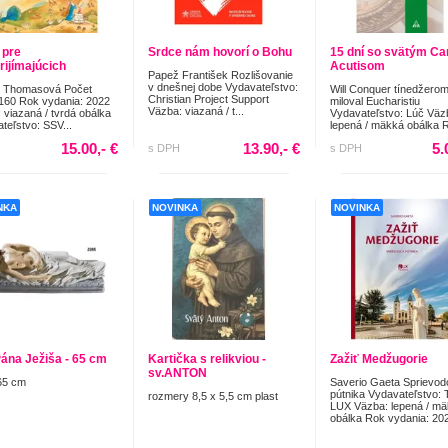
 pre
Srdce nám hovorí o Bohu
15 dní so svätým Ca
rijímajúcich
Acutisom
Papež František Rozlišovanie
v dnešnej dobe Vydavateľstvo:
n Thomasová Počet
Will Conquer tínedžerom
Christian Project Support
 160 Rok vydania: 2022
miloval Eucharistiu
Väzba: viazaná / t...
 viazaná / tvrdá obálka
Vydavateľstvo: Lúč Väz
teľstvo: SSV...
lepená / mäkká obálka R
15.00,- €
13.90,- €
5.
s DPH
s DPH
NKA
NOVINKA
NOVINKA
Pána Ježiša - 65 cm
Kartička s relikviou -
Zažiť Medžugorie
sv.ANTON
65 cm
Saverio Gaeta Sprievod
pútnika Vydavateľstvo: 
rozmery 8,5 x 5,5 cm plast
LUX Väzba: lepená / m
obálka Rok vydania: 202