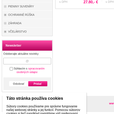
27.80,- €
s DPH
s DPH
PIENINY SUVENÍRY
OCHRANNÉ RÚŠKA
ZÁHRADA
VČELÁRSTVO
Newsletter
Odoberajte aktuálne novinky
Súhlasím s
spracovaním
osobných údajov
Odobrať
Pridať
Táto stránka používa cookies
Partneri
www
Súbory cookies používame pre správne fungovanie
našej webovej stránky a jej funkcií. Pomocou súborov
cookies si tiež napríklad pamätáme váš preferovaný