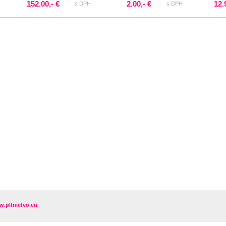
152.00,- €
2.00,- €
12.
s DPH
s DPH
.pltnictvo.eu