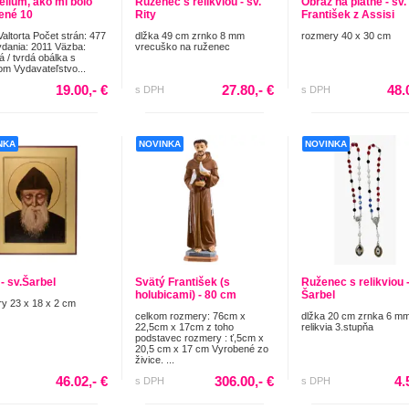
elium, ako mi bolo
Ruženec s relikviou - sv.
Obraz na plátne - sv.
ené 10
Rity
František z Assisi
Valtorta Počet strán: 477
dlžka 49 cm zrnko 8 mm
rozmery 40 x 30 cm
dania: 2011 Väzba:
vrecuško na ruženec
á / tvrdá obálka s
om Vydavateľstvo...
19.00,- €
27.80,- €
48.
s DPH
s DPH
NKA
NOVINKA
NOVINKA
- sv.Šarbel
Svätý František (s
Ruženec s relikviou -
holubicami) - 80 cm
Šarbel
y 23 x 18 x 2 cm
celkom rozmery: 76cm x
dlžka 20 cm zrnka 6 m
22,5cm x 17cm z toho
relikvia 3.stupňa
podstavec rozmery : ť,5cm x
20,5 cm x 17 cm Vyrobené zo
živice. ...
46.02,- €
306.00,- €
4.
s DPH
s DPH