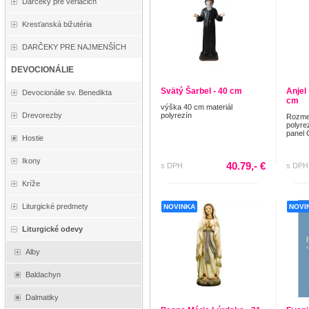
Darčeky pre veriacich
Kresťanská bižutéria
DARČEKY PRE NAJMENŠÍCH
DEVOCIONÁLIE
Svätý Šarbel - 40 cm
Anjel
Devocionálie sv. Benedikta
cm
výška 40 cm materiál
polyrezín
Drevorezby
Rozmer
polyre
panel 
Hostie
Ikony
40.79,- €
s DPH
s DPH
Kríže
Liturgické predmety
NOVINKA
NOVI
Liturgické odevy
Alby
Baldachyn
Dalmatiky