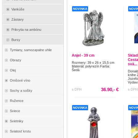
NOVINKA
NOVI
Vankúše
Zástavy
Prikrytia na ambónu
Bursy
Tymiany, samozapalne uhlie
Anjel - 39 cm
Sklad
Cesta
Obrazy
Rozmery: 39 x 26 x 15,5 cm
svä...
Materiál: polyrezín Farba:
Šedá
Olej
Donald
knihe 
Jozefov
Omšové víno
Vydava
36.90,- €
s DPH
s DPH
Sochy a sošky
Ružence
NOVINKA
NOVI
Sviece
Svietniky
Sviatosť krstu