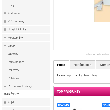
Knihy
Antikvariát
Križové cesty
Liturgické knihy
Modlitebníky
Obaly
Obrázky
(obrázky majú len ilust
Pamätné listy
Popis
História cien
Komen
Pozdravy
Uviesť do poznámky obvod hlavy.
Pohľadnice
Ružencové kartičky
TOP PRODUKTY
DARČEKY
Anjeli
NOVINKA
NOVI