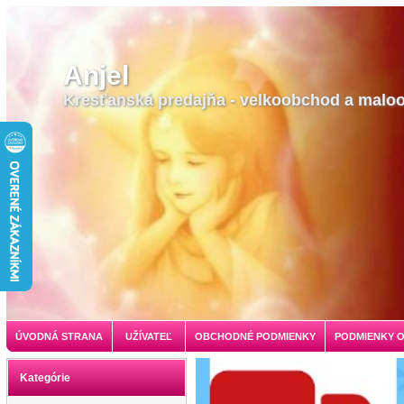
Anjel
Kresťanská predajňa - velkoobchod a malo
ÚVODNÁ STRANA
UŽÍVATEĽ
OBCHODNÉ PODMIENKY
PODMIENKY 
Kategórie