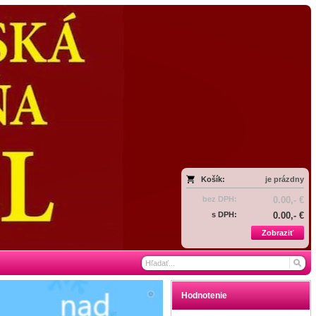
Košík:
je prázdny
bez DPH:
0.00,- €
s DPH:
0.00,- €
Zobraziť
Hodnotenie