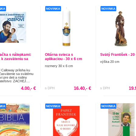
NKA
NOVINKA
NOVINKA
ačka s nálepkami:
Oltárna svieca s
Svätý František - 20
 k zasväteniu sa
aplikaciou - 30 x 6 cm
výška 20 cm
rozmery 30 x 6 cm
 Calloway príloha ku
Zasvätenie sa svätému
i pre deti a rodiny
teľstvo: ZACHEJ....
4.00,- €
16.40,- €
19.
s DPH
s DPH
NKA
NOVINKA
NOVINKA