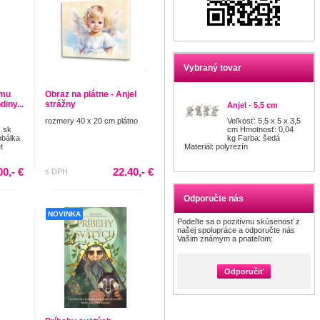
Vybraný tovar
ému
Obraz na plátne - Anjel
diny...
strážny
Anjel - 5,5 cm
rozmery 40 x 20 cm plátno
Veľkosť: 5,5 x 5 x 3,5
.sk
cm Hmotnosť: 0,04
obálka
kg Farba: šedá
t
Materiál: polyrezín
00,- €
22.40,- €
s DPH
Odporučte nás
NOVINKA
Podeľte sa o pozitívnu skúsenosť z
našej spolupráce a odporučte nás
Vašim známym a priateľom:
Odporučiť