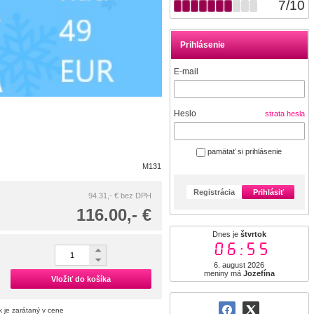
7
/
10
Prihlásenie
E-mail
Heslo
strata hesla
pamätať si prihlásenie
M131
Registrácia
Prihlásiť
94.31,- €
bez DPH
116.00,- €
Dnes je
štvrtok
06:55
6. august 2026
meniny má
Jozefína
Vložiť do košíka
 je zarátaný v cene