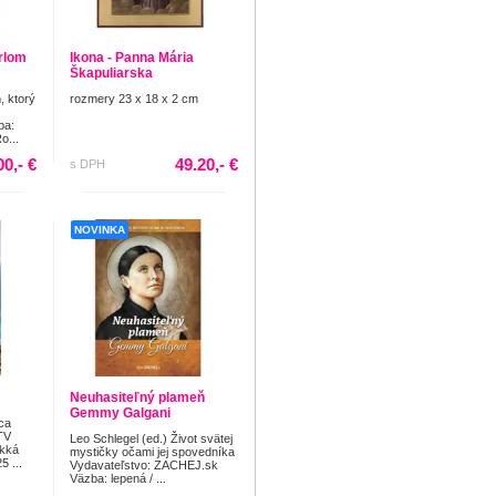
rlom
Ikona - Panna Mária
Škapuliarska
, ktorý
rozmery 23 x 18 x 2 cm
ba:
o...
00,- €
49.20,- €
s DPH
NOVINKA
Neuhasiteľný plameň
Gemmy Galgani
ca
TV
Leo Schlegel (ed.) Život svätej
äkká
mystičky očami jej spovedníka
5 ...
Vydavateľstvo: ZACHEJ.sk
Väzba: lepená / ...