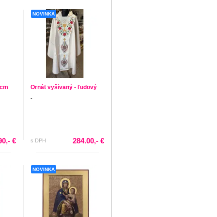
NOVINKA
 cm
Ornát vyšívaný - ľudový
-
90,- €
284.00,- €
s DPH
NOVINKA