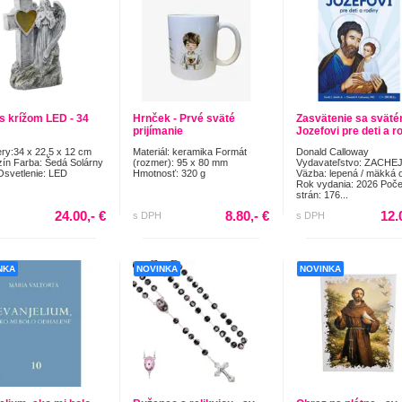
 s krížom LED - 34
Hrnček - Prvé sväté
Zasvätenie sa svät
prijímanie
Jozefovi pre deti a ro
y:34 x 22,5 x 12 cm
Materiál: keramika Formát
Donald Calloway
zín Farba: Šedá Solárny
(rozmer): 95 x 80 mm
Vydavateľstvo: ZACHEJ
Osvetlenie: LED
Hmotnosť: 320 g
Väzba: lepená / mäkká 
Rok vydania: 2026 Poče
strán: 176...
24.00,- €
8.80,- €
12.
s DPH
s DPH
NKA
NOVINKA
NOVINKA