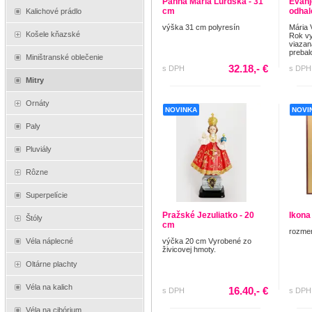
Panna Mária Lúrdska - 31
Evanj
cm
odhal
Kalichové prádlo
výška 31 cm polyresín
Mária 
Košele kňazské
Rok vy
viazan
prebal
Miništranské oblečenie
32.18,- €
s DPH
s DPH
Mitry
Ornáty
NOVINKA
NOVI
Paly
Pluviály
Rôzne
Superpelície
Pražské Jezuliatko - 20
Ikona 
Štóly
cm
rozmer
výčka 20 cm Vyrobené zo
Véla náplecné
živicovej hmoty.
Oltárne plachty
Véla na kalich
16.40,- €
s DPH
s DPH
Véla na cibórium