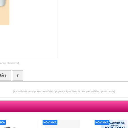
račný charakter)
táre
?
(vyhradzujeme si právo meniť tieto popisy a špecifikácie bez predošlého upozornenia)
NKA
NOVINKA
NOVINKA