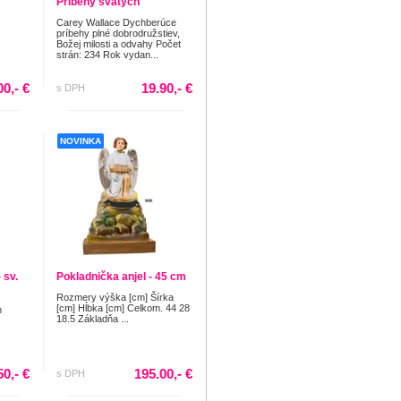
Príbehy svätých
Carey Wallace Dychberúce
príbehy plné dobrodružstiev,
Božej milosti a odvahy Počet
strán: 234 Rok vydan...
00,- €
19.90,- €
s DPH
NOVINKA
 sv.
Pokladnička anjel - 45 cm
Rozmery výška [cm] Šírka
[cm] Hĺbka [cm] Celkom. 44 28
m
18.5 Základňa ...
50,- €
195.00,- €
s DPH