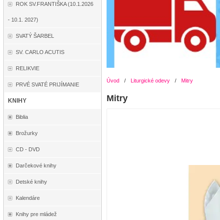
ROK SV.FRANTIŠKA (10.1.2026
- 10.1. 2027)
SVATÝ ŠARBEL
SV. CARLO ACUTIS
RELIKVIE
Úvod
/
Liturgické odevy
/
Mitry
PRVÉ SVATÉ PRIJÍMANIE
Mitry
KNIHY
Biblia
Brožurky
CD - DVD
Darčekové knihy
Detské knihy
Kalendáre
Knihy pre mládež