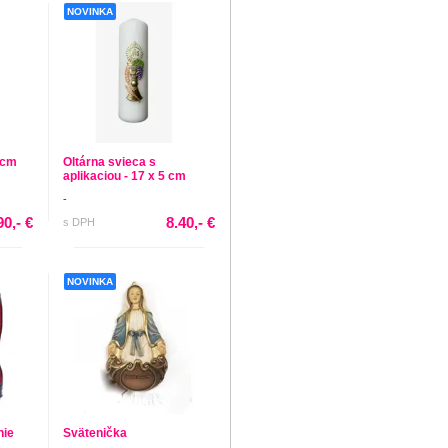
NOVINKA
 cm
Oltárna svieca s
aplikaciou - 17 x 5 cm
-
90,- €
8.40,- €
s DPH
NOVINKA
nie
Svätenička