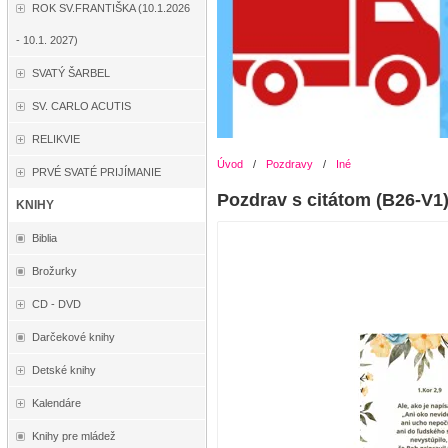
ROK SV.FRANTIŠKA (10.1.2026
- 10.1. 2027)
SVATÝ ŠARBEL
SV. CARLO ACUTIS
RELIKVIE
Úvod
/
Pozdravy
/
Iné
PRVÉ SVATÉ PRIJÍMANIE
Pozdrav s citátom (B26-V1)
KNIHY
Biblia
Brožurky
CD - DVD
Darčekové knihy
Detské knihy
Kalendáre
Knihy pre mládež