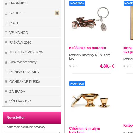
HROMNICE
NOVINKA
NOVI
SV. JOZEF
PÔST
VEĽKÁ NOC
PAŠKÁLY 2026
Kľúčenka na motorku
Ikona
Škapu
JUBILEJNÝ ROK 2025
rozmery motorky 6,3 x 3 cm
kov
rozmer
Voskové predmety
4.80,- €
s DPH
s DPH
PIENINY SUVENÍRY
OCHRANNÉ RÚŠKA
NOVINKA
ZÁHRADA
VČELÁRSTVO
Newsletter
Krížo
Odoberajte aktuálne novinky
Cibórium s malým
kalichom
rozmer