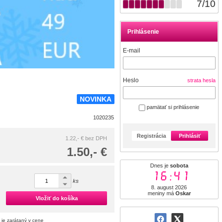
7
/
10
Prihlásenie
E-mail
Heslo
strata hesla
NOVINKA
pamätať si prihlásenie
1020235
Registrácia
Prihlásiť
1.22,- €
bez DPH
1.50,- €
Dnes je
sobota
16:41
ks
8. august 2026
meniny má
Oskar
Vložiť do košíka
 je zarátaný v cene