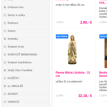
svä...
zrnko 5 mm dlžka 35 cm
Omšové víno
Donald
knihe 
Jozefov
Sochy a sošky
Vydava
2.80,- €
s DPH
s DPH
Ružence
Sviece
NOVINKA
NOVI
Svietniky
Sviatosť krstu
SVIATOSŤ BIRMOVANIA
Sviatosť manželstva
Svätý Otec František
Panna Mária Lúrdska - 31
Neuha
cm
Gemm
DUŠIČKY
výška 31 cm polyresín
Leo Sch
mystič
sv. MIKULÁŠ
Vydav
Väzba: 
ADVENT
32.18,- €
s DPH
s DPH
VIANOCE