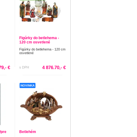
Figúrky do betlehema -
120 cm osvetlené
Figúrky do betlehema - 120 cm
osvetlené
79,- €
4 876.70,- €
s DPH
NOVINKA
/pre
Betlehém