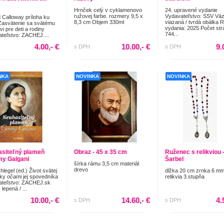
Hrnček celý v cyklamenovo
24. upravené vydanie
ružovej farbe. rozmery 9,5 x
Vydavateľstvo: SSV Väz
 Calloway príloha ku
8,3 cm Objem 330ml
viazaná / tvrdá obálka 
Zasvätenie sa svätému
vydania: 2025 Počet str
i pre deti a rodiny
744...
teľstvo: ZACHEJ....
4.00,- €
10.00,- €
9.
s DPH
s DPH
NKA
NOVINKA
NOVINKA
siteľný plameň
Obraz - 45 x 35 cm
Ruženec s relikviou -
y Galgani
Šarbel
šírka rámu 3,5 cm materiál
drevo
legel (ed.) Život svätej
dlžka 20 cm zrnka 6 m
ky očami jej spovedníka
relikvia 3.stupňa
ateľstvo: ZACHEJ.sk
lepená / ...
10.00,- €
14.60,- €
4.
s DPH
s DPH