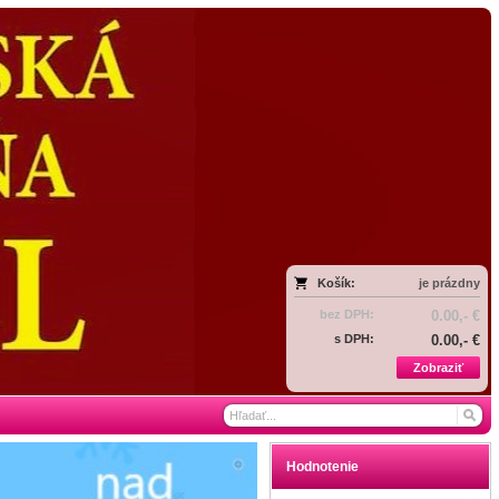
Košík:
je prázdny
bez DPH:
0.00,- €
s DPH:
0.00,- €
Zobraziť
Hodnotenie