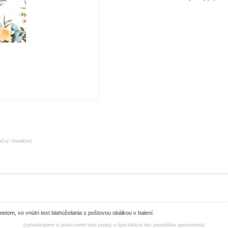
račný charakter)
tom, vo vnútri text blahoželania s poštovou obálkou v balení.
(vyhradzujeme si právo meniť tieto popisy a špecifikácie bez predošlého upozornenia)