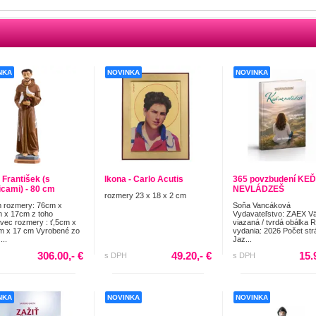
NKA
NOVINKA
NOVINKA
 František (s
Ikona - Carlo Acutis
365 povzbudení KEĎ
icami) - 80 cm
NEVLÁDZEŠ
rozmery 23 x 18 x 2 cm
 rozmery: 76cm x
Soňa Vancáková
 x 17cm z toho
Vydavateľstvo: ZAEX V
vec rozmery : ť,5cm x
viazaná / tvrdá obálka 
m x 17 cm Vyrobené zo
vydania: 2026 Počet str
...
Jaz...
306.00,- €
49.20,- €
15.
s DPH
s DPH
NKA
NOVINKA
NOVINKA