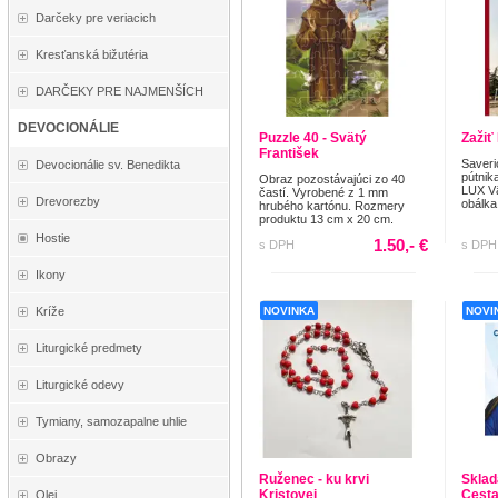
Darčeky pre veriacich
Kresťanská bižutéria
DARČEKY PRE NAJMENŠÍCH
DEVOCIONÁLIE
Puzzle 40 - Svätý
Zažiť
František
Saveri
Devocionálie sv. Benedikta
pútnik
Obraz pozostávajúci zo 40
LUX Vä
častí. Vyrobené z 1 mm
Drevorezby
obálka
hrubého kartónu. Rozmery
produktu 13 cm x 20 cm.
Hostie
1.50,- €
s DPH
s DPH
Ikony
Kríže
NOVINKA
NOVI
Liturgické predmety
Liturgické odevy
Tymiany, samozapalne uhlie
Obrazy
Ruženec - ku krvi
Sklad
Kristovej
Cesta
Olej