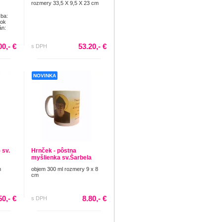
rozmery 33,5 X 9,5 X 23 cm
ba:
Rok
án:
00,- €
53.20,- €
s DPH
NOVINKA
 sv.
Hrnček - pôstna
myšlienka sv.Šarbela
m
objem 300 ml rozmery 9 x 8
cm
50,- €
8.80,- €
s DPH