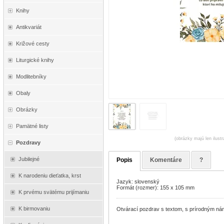
Knihy
Antikvariát
Križové cesty
Liturgické knihy
Modlitebníky
Obaly
Obrázky
Pamätné listy
(obrázky majú len ilust
Pozdravy
Jubilejné
Popis
Komentáre
?
K narodeniu dieťatka, krst
Jazyk: slovenský
Formát (rozmer): 155 x 105 mm
K prvému svätému prijímaniu
K birmovaniu
Otvárací pozdrav s textom, s prírodným náme