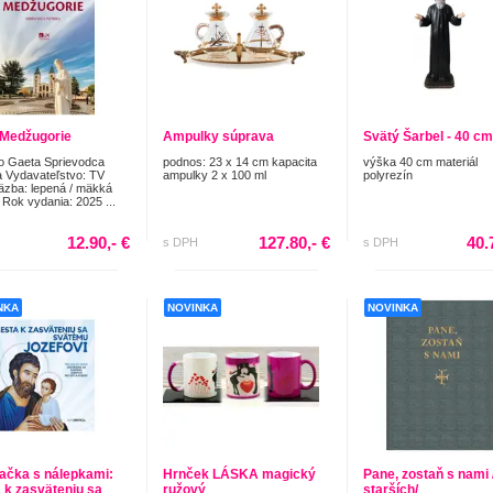
 Medžugorie
Ampulky súprava
Svätý Šarbel - 40 cm
o Gaeta Sprievodca
podnos: 23 x 14 cm kapacita
výška 40 cm materiál
a Vydavateľstvo: TV
ampulky 2 x 100 ml
polyrezín
zba: lepená / mäkká
 Rok vydania: 2025 ...
12.90,- €
127.80,- €
40.
s DPH
s DPH
NKA
NOVINKA
NOVINKA
ačka s nálepkami:
Hrnček LÁSKA magický
Pane, zostaň s nami 
 k zasväteniu sa
ružový
starších/