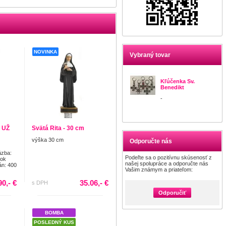
NOVINKA
Vybraný tovar
Kľúčenka Sv.
Benedikt
-
 UŽ
Svätá Rita - 30 cm
výška 30 cm
Odporučte nás
äzba:
Podeľte sa o pozitívnu skúsenosť z
Rok
našej spolupráce a odporučte nás
án: 400
Vašim známym a priateľom:
90,- €
35.06,- €
s DPH
Odporučiť
BOMBA
POSLEDNÝ KUS