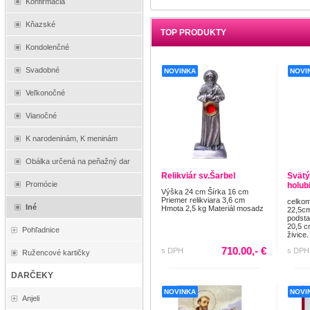
Konfirmácia
Kňazské
TOP PRODUKTY
Kondolenčné
Svadobné
NOVINKA
NOVI
Veľkonočné
Vianočné
K narodeninám, K meninám
Obálka určená na peňažný dar
Relikviár sv.Šarbel
Svätý
Promócie
holub
Výška 24 cm Šírka 16 cm
Priemer relikviara 3,6 cm
celkom
Iné
Hmota 2,5 kg Materiál mosadz
22,5cm
podsta
20,5 c
Pohľadnice
živice. 
710.00,- €
s DPH
s DPH
Ružencové kartičky
DARČEKY
NOVINKA
NOVI
Anjeli