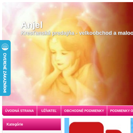
Anjel
Kresťanská predajňa - velkoobchod a malo
ÚVODNÁ STRANA
UŽÍVATEĽ
OBCHODNÉ PODMIENKY
PODMIENKY 
Kategórie