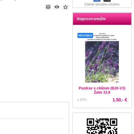
Zdieľať aktuálnu stránku
Najprezeranejšie
NOVINKA
Pozdrav s citátom (B26-V3)
Žalm 32,8
1.50,- €
s DPH