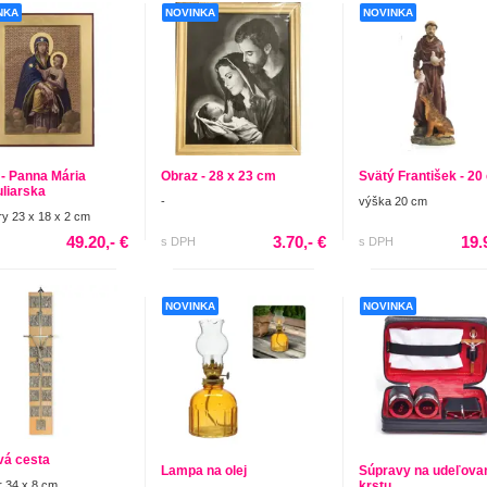
NKA
NOVINKA
NOVINKA
 - Panna Mária
Obraz - 28 x 23 cm
Svätý František - 20
liarska
-
výška 20 cm
y 23 x 18 x 2 cm
49.20,- €
3.70,- €
19.
s DPH
s DPH
NOVINKA
NOVINKA
vá cesta
Lampa na olej
Súpravy na udeľova
 34 x 8 cm
krstu