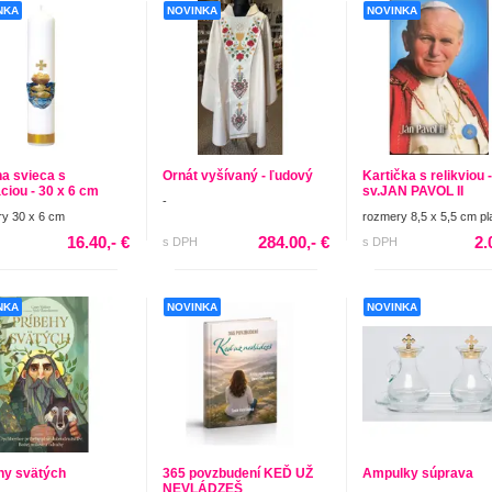
NKA
NOVINKA
NOVINKA
na svieca s
Ornát vyšívaný - ľudový
Kartička s relikviou -
aciou - 30 x 6 cm
sv.JAN PAVOL II
-
y 30 x 6 cm
rozmery 8,5 x 5,5 cm pl
16.40,- €
284.00,- €
2.
s DPH
s DPH
NKA
NOVINKA
NOVINKA
hy svätých
365 povzbudení KEĎ UŽ
Ampulky súprava
NEVLÁDZEŠ