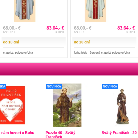
68.00,- €
83.64,- €
68.00,- €
83.64,- €
bez DPH
s DPH
bez DPH
s DPH
do 10 dní
do 10 dní
material: polyester/vlna
farba bielo - červená materiál polyester/vlna
NKA
NOVINKA
NOVINKA
 nám hovorí o Bohu
Puzzle 40 - Svätý
Svätý František - 20
František