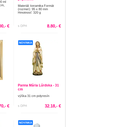
00 ml
 cm,
Materiál: keramika Formát
(rozmer): 95 x 80 mm
Hmotnosť: 320 g
00,- €
8.80,- €
s DPH
NOVINKA
Panna Mária Lúrdska - 31
cm
výška 31 cm polyresín
70,- €
32.18,- €
s DPH
NOVINKA