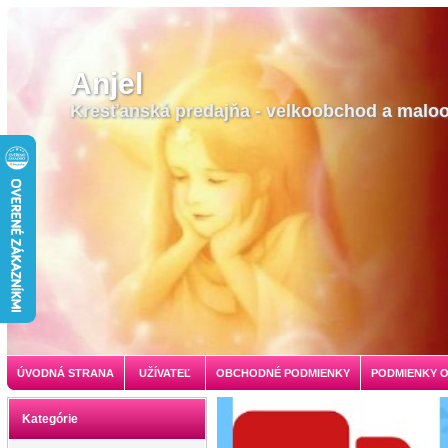
Anjel
Kresťanská predajňa - velkoobchod a malo
ÚVODNÁ STRANA
UŽÍVATEĽ
OBCHODNÉ PODMIENKY
PODMIENKY 
Kategórie