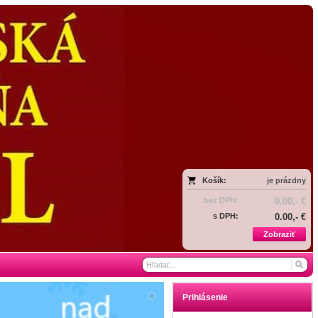
Košík:
je prázdny
bez DPH:
0.00,- €
s DPH:
0.00,- €
Zobraziť
Prihlásenie