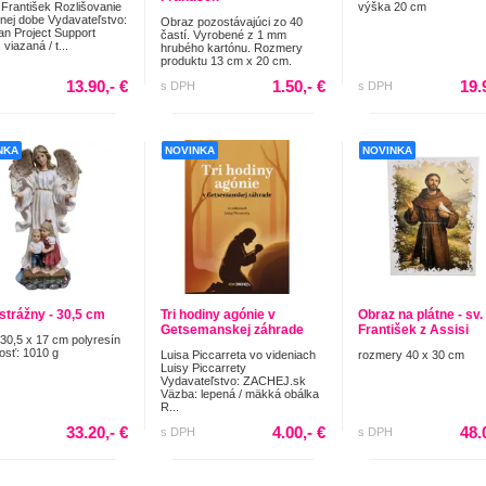
František Rozlišovanie
výška 20 cm
nej dobe Vydavateľstvo:
Obraz pozostávajúci zo 40
ian Project Support
častí. Vyrobené z 1 mm
viazaná / t...
hrubého kartónu. Rozmery
produktu 13 cm x 20 cm.
13.90,- €
1.50,- €
19.
s DPH
s DPH
NKA
NOVINKA
NOVINKA
 strážny - 30,5 cm
Tri hodiny agónie v
Obraz na plátne - sv.
Getsemanskej záhrade
František z Assisi
30,5 x 17 cm polyresín
sť: 1010 g
Luisa Piccarreta vo videniach
rozmery 40 x 30 cm
Luisy Piccarrety
Vydavateľstvo: ZACHEJ.sk
Väzba: lepená / mäkká obálka
R...
33.20,- €
4.00,- €
48.
s DPH
s DPH