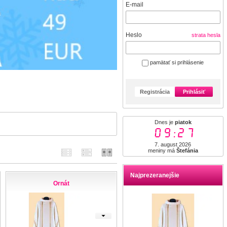
E-mail
Heslo
strata hesla
pamätať si prihlásenie
Registrácia
Prihlásiť
Dnes je
piatok
09:27
7. august 2026
meniny má
Štefánia
Najprezeranejšie
Ornát