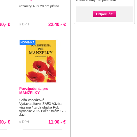
Vašim známym a priateľom:
rozmery 40 x 20 cm plátno
Odporučiť
90,- €
22.40,- €
s DPH
NOVINKA
Povzbudenia pre
MANŽELKY
Soňa Vancáková
Vydavateľstvo: ZAEX Väzba:
viazaná / tvrdá obálka Rok
vydania: 2025 Počet strán: 176
Jaz...
00,- €
11.90,- €
s DPH