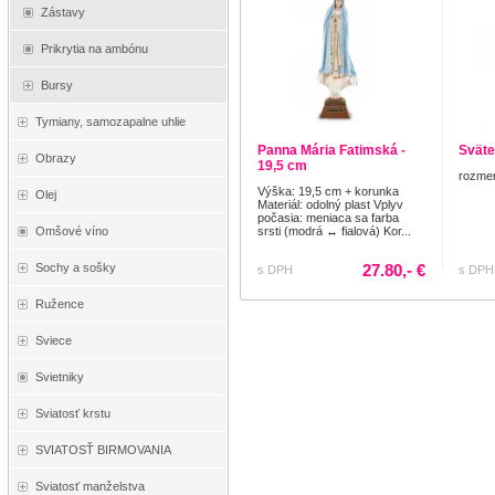
Zástavy
Prikrytia na ambónu
Bursy
Tymiany, samozapalne uhlie
Panna Mária Fatimská -
Sväte
Obrazy
19,5 cm
rozmer
Výška: 19,5 cm + korunka
Olej
Materiál: odolný plast Vplyv
počasia: meniaca sa farba
srsti (modrá ↔ fialová) Kor...
Omšové víno
27.80,- €
Sochy a sošky
s DPH
s DPH
Ružence
Sviece
Svietniky
Sviatosť krstu
SVIATOSŤ BIRMOVANIA
Sviatosť manželstva