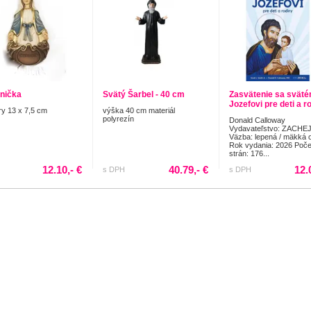
nička
Svätý Šarbel - 40 cm
Zasvätenie sa svät
Jozefovi pre deti a ro
y 13 x 7,5 cm
výška 40 cm materiál
polyrezín
Donald Calloway
Vydavateľstvo: ZACHEJ
Väzba: lepená / mäkká 
Rok vydania: 2026 Poče
strán: 176...
12.10,- €
40.79,- €
12.
s DPH
s DPH