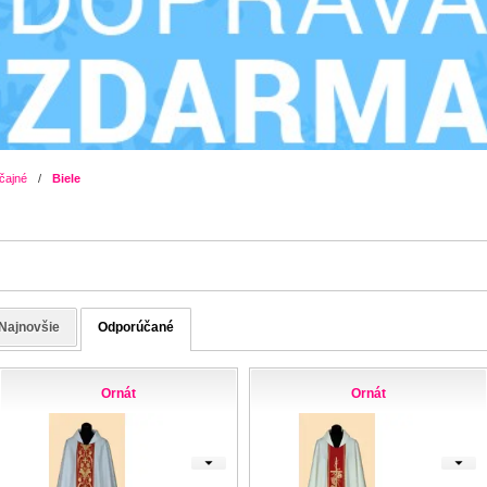
čajné
/
Biele
Najnovšie
Odporúčané
Ornát
Ornát