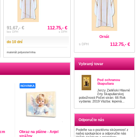
91.67,- €
112.75,- €
bez DPH
s DPH
Ornát
do 10 dní
112.75,- €
s DPH
materiál polyester/vlna
Vybraný tovar
Pod ochranou
škapuliara
NOVINKA
Jerzy Zieliński Hlavné
črty škapuliarskej
pobožnosti Počet strán: 66 Rok
vydania: 2019 Väzba: lepená...
Odporučte nás
Podeľte sa o pozitívnu skúsenosť z
 cm
Obraz na plátne - Anjel
našej spolupráce a odporučte nás
strážny