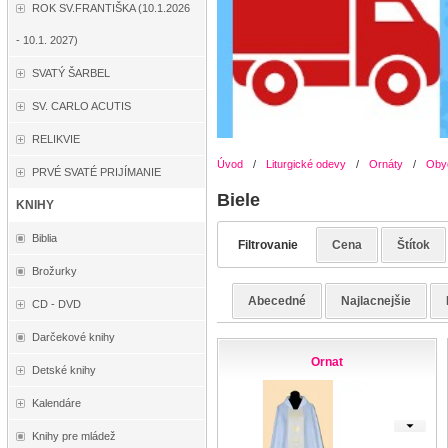
ROK SV.FRANTIŠKA (10.1.2026
- 10.1. 2027)
SVATÝ ŠARBEL
SV. CARLO ACUTIS
RELIKVIE
Úvod
/
Liturgické odevy
/
Ornáty
/
Oby
PRVÉ SVATÉ PRIJÍMANIE
Biele
KNIHY
Biblia
Filtrovanie
Cena
Štítok
Brožurky
Abecedné
Najlacnejšie
CD - DVD
Darčekové knihy
Ornat
Detské knihy
Kalendáre
Knihy pre mládež