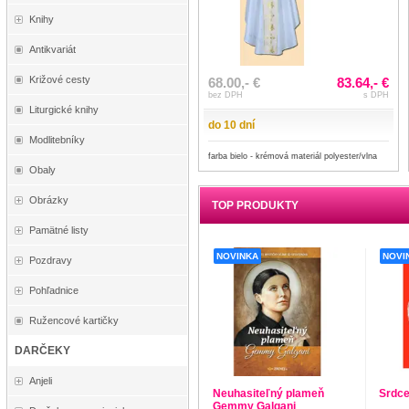
Knihy
Antikvariát
Križové cesty
68.00,- €
83.64,- €
bez DPH
s DPH
Liturgické knihy
do 10 dní
Modlitebníky
farba bielo - krémová materiál polyester/vlna
Obaly
Obrázky
TOP PRODUKTY
Pamätné listy
NOVINKA
NOVI
Pozdravy
Pohľadnice
Ružencové kartičky
DARČEKY
Anjeli
Neuhasiteľný plameň
Srdce
Gemmy Galgani