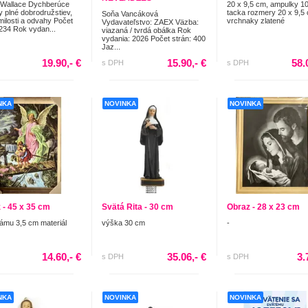
 Wallace Dychberúce
20 x 9,5 cm, ampulky 1
y plné dobrodružstiev,
tacka rozmery 20 x 9,5
Soňa Vancáková
milosti a odvahy Počet
vrchnaky zlatené
Vydavateľstvo: ZAEX Väzba:
 234 Rok vydan...
viazaná / tvrdá obálka Rok
vydania: 2026 Počet strán: 400
Jaz...
19.90,- €
15.90,- €
58.
s DPH
s DPH
NKA
NOVINKA
NOVINKA
 - 45 x 35 cm
Svätá Rita - 30 cm
Obraz - 28 x 23 cm
rámu 3,5 cm materiál
výška 30 cm
-
14.60,- €
35.06,- €
3.
s DPH
s DPH
NKA
NOVINKA
NOVINKA