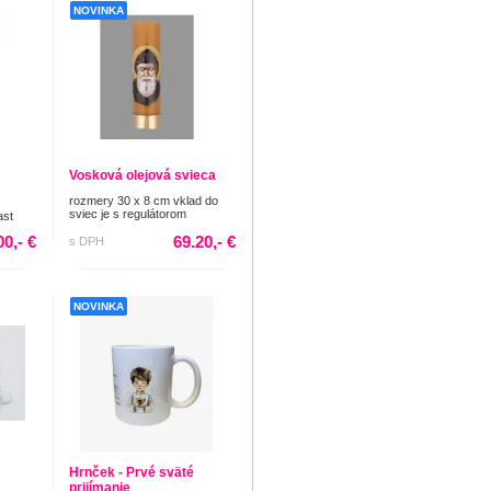
NOVINKA
Vosková olejová svieca
rozmery 30 x 8 cm vklad do
sviec je s regulátorom
ast
00,- €
69.20,- €
s DPH
NOVINKA
Hrnček - Prvé sväté
prijímanie