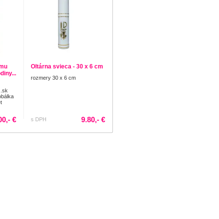
ému
Oltárna svieca - 30 x 6 cm
diny...
rozmery 30 x 6 cm
.sk
obálka
t
00,- €
9.80,- €
s DPH