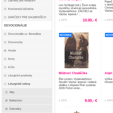
Darčeky pre veriacich
Papež 
v dneš
Leo Schlegel (ed.) Život svätej
Christ
mystičky očami jej spovedníka
Kresťanská bižutéria
Väzba: 
Vydavateľstvo: ZACHEJ.sk
Väzba: lepená / ...
DARČEKY PRE NAJMENŠÍCH
10.00,- €
s DPH
s DPH
DEVOCIONÁLIE
Devocionálie sv. Benedikta
NOVINKA
NOVI
Drevorezby
Hostie
Ikony
Kríže
Múdrosť Chudáčika
Anjel
Liturgické predmety
Éloi Leclerc Vydavateľstvo:
výška 
Serafín Väzba: lepená / mäkká
Hmotno
Liturgické odevy
obálka s klopami Rok vydania:
2026 Počet strán...
Alby
9.00,- €
s DPH
s DPH
Baldachyn
Dalmatiky