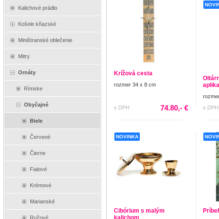
NOVI
Kalichové prádlo
Košele kňazské
Miništranské oblečenie
Mitry
Ornáty
Krížová cesta
Oltár
rozmer 34 x 8 cm
aplik
Rímske
rozmer
Obyčajné
74.80,- €
s DPH
s DPH
Biele
Červené
NOVINKA
NOVI
Čierne
Fialové
Krémové
Marianské
Cibórium s malým
Príbe
kalichom
Ružové