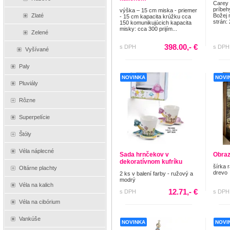
Carey
príbeh
výška – 15 cm miska - priemer
Božej 
Zlaté
- 15 cm kapacita krúžku cca
strán:
150 komunikujúcich kapacita
misky: cca 300 prijím...
Zelené
398.00,- €
s DPH
s DPH
Vyšívané
Paly
NOVINKA
NOVI
Pluviály
Rôzne
Superpelície
Štóly
Véla náplecné
Sada hrnčekov v
Obraz
dekoratívnom kufríku
šírka 
Oltárne plachty
drevo
2 ks v balení farby - ružový a
modrý
Véla na kalich
12.71,- €
s DPH
s DPH
Véla na cibórium
Vankúše
NOVINKA
NOVI