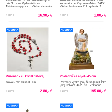
Tinka Karmažín Nechajte maličkých
zostavila: Alžbeta Šuplatová OV Môj
prísť ku mne Vydavateľstvo:
kamarát v nebi Vydavateľstvo: ZAEX
Tinkinerecepty, s.r.o. Väzba: viazaná /
Väzba: brožovaná Rok vydania: 2...
t...
16.90,- €
1.00,- €
s DPH
s DPH
NOVINKA
NOVINKA
Ruženec - ku krvi Kristovej
Pokladnička anjel - 45 cm
zrnko 5 mm dlžka 35 cm
Rozmery výška [cm] Šírka [cm] Hĺbka
[cm] Celkom. 44 28 18.5 Základňa ...
2.80,- €
195.00,- €
s DPH
s DPH
NOVINKA
NOVINKA