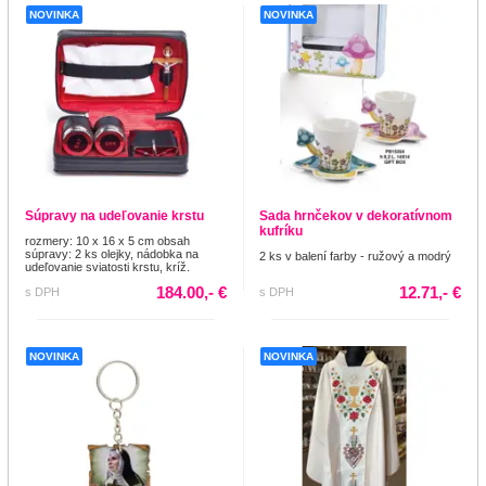
NOVINKA
NOVINKA
Súpravy na udeľovanie krstu
Sada hrnčekov v dekoratívnom
kufríku
rozmery: 10 x 16 x 5 cm obsah
súpravy: 2 ks olejky, nádobka na
2 ks v balení farby - ružový a modrý
udeľovanie sviatosti krstu, kríž.
184.00,- €
12.71,- €
s DPH
s DPH
NOVINKA
NOVINKA