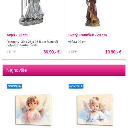
Anjel - 39 cm
Svätý František - 20 cm
Rozmery: 39 x 26 x 15,5 cm Materiál:
výška 20 cm
polyrezín Farba: Šedá
36.90,- €
19.90,- €
s DPH
s DPH
Najnovšie
NOVINKA
NOVINKA