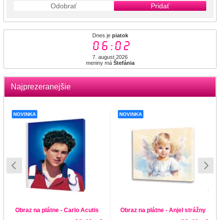
Odobrať
Pridať
Dnes je
piatok
06:02
7. august 2026
meniny má
Štefánia
Najprezeranejšie
NOVINKA
NOVINKA
Obraz na plátne - Carlo Acutis
Obraz na plátne - Anjel strážny