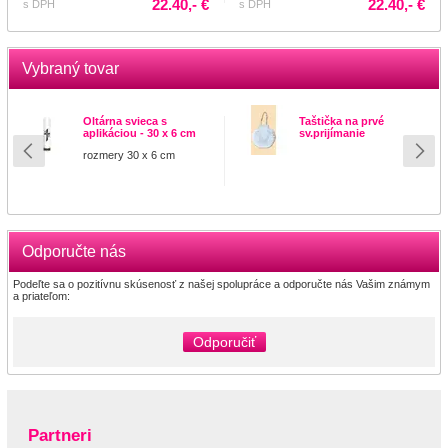
22.40,- €
22.40,- €
s DPH
s DPH
Vybraný tovar
Oltárna svieca s
Taštička na prvé
aplikáciou - 30 x 6 cm
sv.prijímanie
rozmery 30 x 6 cm
Odporučte nás
Podeľte sa o pozitívnu skúsenosť z našej spolupráce a odporučte nás Vašim známym
a priateľom:
Odporučiť
Partneri