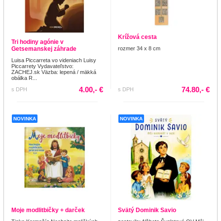
Krížová cesta
Tri hodiny agónie v
Getsemanskej záhrade
rozmer 34 x 8 cm
Luisa Piccarreta vo videniach Luisy
Piccarrety Vydavateľstvo:
ZACHEJ.sk Väzba: lepená / mäkká
obálka R...
4.00,- €
74.80,- €
s DPH
s DPH
NOVINKA
NOVINKA
Moje modlitbičky + darček
Svätý Dominik Savio