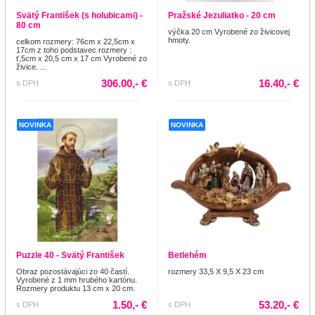
Svätý František (s holubicami) -
Pražské Jezuliatko - 20 cm
80 cm
výčka 20 cm Vyrobené zo živicovej
hmoty.
celkom rozmery: 76cm x 22,5cm x
17cm z toho podstavec rozmery :
ť,5cm x 20,5 cm x 17 cm Vyrobené zo
živice. ...
306.00,- €
16.40,- €
s DPH
s DPH
NOVINKA
NOVINKA
Puzzle 40 - Svätý František
Betlehém
Obraz pozostávajúci zo 40 častí.
rozmery 33,5 X 9,5 X 23 cm
Vyrobené z 1 mm hrubého kartónu.
Rozmery produktu 13 cm x 20 cm.
1.50,- €
53.20,- €
s DPH
s DPH