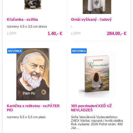
Kľučenka - sv.Rita
Ornát vyšívaný - ľudový
rozmery 4,5 x 3,5 cm drevo
-
1.40,- €
284.00,- €
s DPH
s DPH
NOVINKA
NOVINKA
Kartička s relikviou - sv.PÁTER
365 povzbudení KEĎ UŽ
PIO
NEVLÁDZEŠ
rozmery 8,5 x 5,5 cm plast
Soňa Vancáková Vydavateľstvo:
ZAEX Väzba: viazaná / tvrdá obálka
Rok vydania: 2026 Počet strán: 400
Jaz...