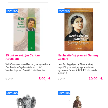
NOVINKA
NOVINKA
15 dní so svätým Carlom
Neuhasiteľný plameň Gemmy
Acutisom
Galgani
Will Conquer tínedžerom, ktorý miloval
Leo Schlegel (ed.) Život svätej
Eucharistiu Vydavateľstvo: Lúč
mystičky očami jej spovedníka
Väzba: lepená / mäkká obálka Ro...
Vydavateľstvo: ZACHEJ.sk Väzba:
lepená / ...
5.00,- €
10.00,- €
s DPH
s DPH
NOVINKA
NOVINKA