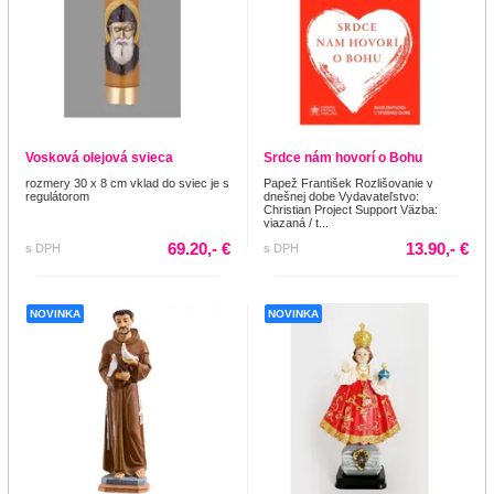
Vosková olejová svieca
Srdce nám hovorí o Bohu
rozmery 30 x 8 cm vklad do sviec je s
Papež František Rozlišovanie v
regulátorom
dnešnej dobe Vydavateľstvo:
Christian Project Support Väzba:
viazaná / t...
69.20,- €
13.90,- €
s DPH
s DPH
NOVINKA
NOVINKA