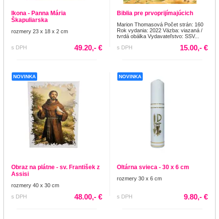
Ikona - Panna Mária
Biblia pre prvoprijímajúcich
Škapuliarska
Marion Thomasová Počet strán: 160
Rok vydania: 2022 Väzba: viazaná /
rozmery 23 x 18 x 2 cm
tvrdá obálka Vydavateľstvo: SSV...
49.20,- €
15.00,- €
s DPH
s DPH
NOVINKA
NOVINKA
Obraz na plátne - sv. František z
Oltárna svieca - 30 x 6 cm
Assisi
rozmery 30 x 6 cm
rozmery 40 x 30 cm
48.00,- €
9.80,- €
s DPH
s DPH