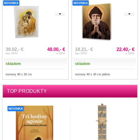
NOVINKA
NOVINKA
39.02,- €
48.00,- €
18.21,- €
22.40,- €
bez DPH
s DPH
bez DPH
s DPH
skladom
skladom
rozmery 40 x 30 cm
rozmery 40 x 30 cm plátno
TOP PRODUKTY
NOVINKA