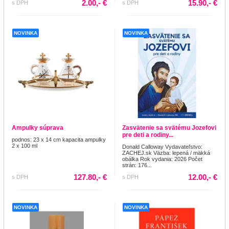
2.00,- €
15.90,- €
s DPH
s DPH
NOVINKA
NOVINKA
Ampulky súprava
Zasvätenie sa svätému Jozefovi
pre deti a rodiny...
podnos: 23 x 14 cm kapacita ampulky
2 x 100 ml
Donald Calloway Vydavateľstvo:
ZACHEJ.sk Väzba: lepená / mäkká
obálka Rok vydania: 2026 Počet
strán: 176...
127.80,- €
12.00,- €
s DPH
s DPH
NOVINKA
NOVINKA