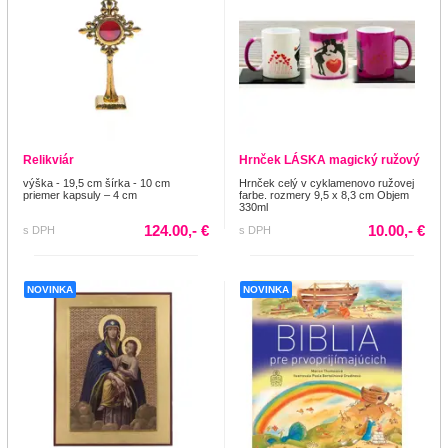
Relikviár
Hrnček LÁSKA magický ružový
výška - 19,5 cm šírka - 10 cm
Hrnček celý v cyklamenovo ružovej
priemer kapsuly – 4 cm
farbe. rozmery 9,5 x 8,3 cm Objem
330ml
124.00,- €
10.00,- €
s DPH
s DPH
NOVINKA
NOVINKA