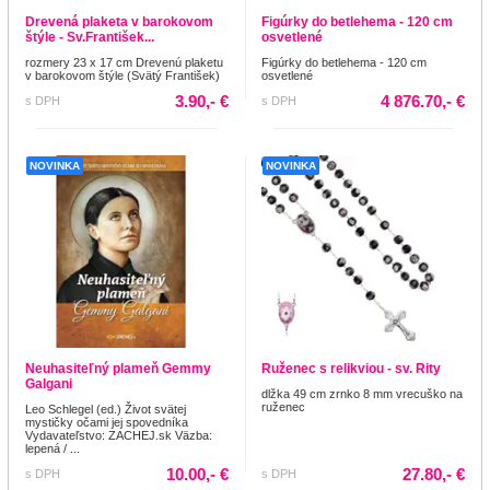
Drevená plaketa v barokovom
Figúrky do betlehema - 120 cm
štýle - Sv.František...
osvetlené
rozmery 23 x 17 cm Drevenú plaketu
Figúrky do betlehema - 120 cm
v barokovom štýle (Svätý František)
osvetlené
3.90,- €
4 876.70,- €
s DPH
s DPH
NOVINKA
NOVINKA
Neuhasiteľný plameň Gemmy
Ruženec s relikviou - sv. Rity
Galgani
dlžka 49 cm zrnko 8 mm vrecuško na
ruženec
Leo Schlegel (ed.) Život svätej
mystičky očami jej spovedníka
Vydavateľstvo: ZACHEJ.sk Väzba:
lepená / ...
10.00,- €
27.80,- €
s DPH
s DPH