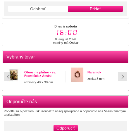
Odobrať
Pridať
Dnes je
sobota
16:00
8. august 2026
meniny má
Oskar
Vybraný tovar
Obraz na plátne - sv.
Náramok
František z Assisi
zrnka 8 mm
rozmery 40 x 30 cm
Odporučte nás
Podeľte sa o pozitívnu skúsenosť z našej spolupráce a odporučte nás Vašim známym
a priateľom:
Odporučiť