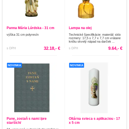
Panna Mária Lúrdska - 31 cm
Lampa na olej
výška 31 cm polyresín
Technické špecifikácie: materiál: sklo
rozmery: 17,5 x 7,7 x 7,7 cm vrátane
knôtu skvelý nápad na darček ...
32.18,- €
9.64,- €
s DPH
s DPH
NOVINKA
NOVINKA
Pane, zostaň s nami /pre
Oltárna svieca s aplikaciou - 17
starších/
x 5 cm