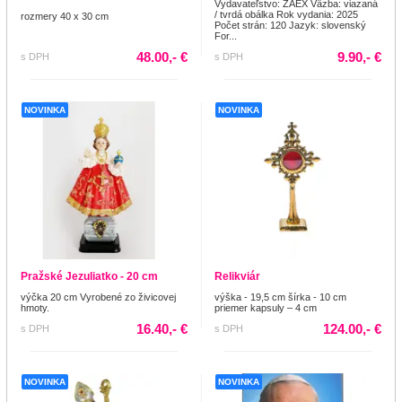
Vydavateľstvo: ZAEX Väzba: viazaná
/ tvrdá obálka Rok vydania: 2025
rozmery 40 x 30 cm
Počet strán: 120 Jazyk: slovenský
For...
48.00,- €
9.90,- €
s DPH
s DPH
NOVINKA
NOVINKA
Pražské Jezuliatko - 20 cm
Relikviár
výčka 20 cm Vyrobené zo živicovej
výška - 19,5 cm šírka - 10 cm
hmoty.
priemer kapsuly – 4 cm
16.40,- €
124.00,- €
s DPH
s DPH
NOVINKA
NOVINKA