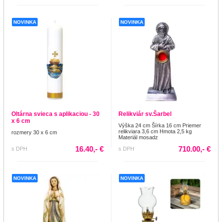
NOVINKA
NOVINKA
Oltárna svieca s aplikaciou - 30
Relikviár sv.Šarbel
x 6 cm
Výška 24 cm Šírka 16 cm Priemer
relikviara 3,6 cm Hmota 2,5 kg
rozmery 30 x 6 cm
Materiál mosadz
16.40,- €
710.00,- €
s DPH
s DPH
NOVINKA
NOVINKA