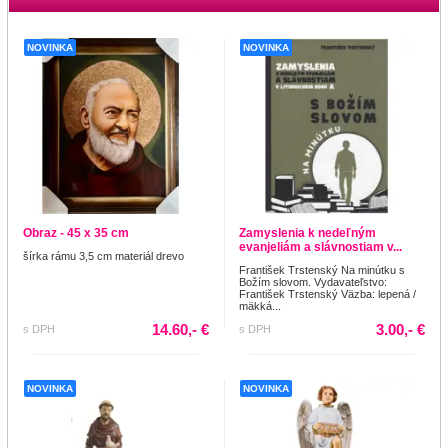
NOVINKA
NOVINKA
Obraz - 45 x 35 cm
Zamyslenia k nedeľným
evanjeliám a slávnostiam v...
šírka rámu 3,5 cm materiál drevo
František Trstenský Na minútku s
Božím slovom. Vydavateľstvo:
František Trstenský Väzba: lepená /
mäkká...
14.60,- €
3.00,- €
s DPH
s DPH
NOVINKA
NOVINKA