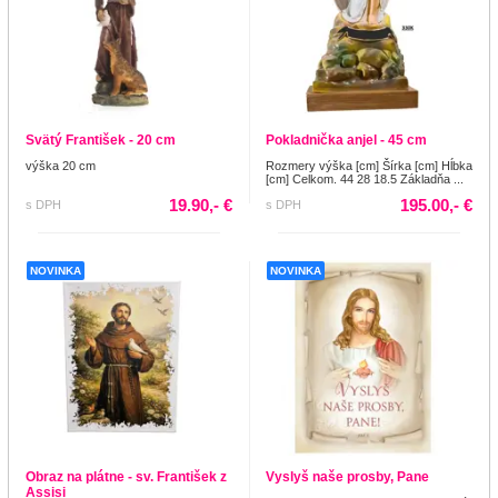
Svätý František - 20 cm
Pokladnička anjel - 45 cm
výška 20 cm
Rozmery výška [cm] Šírka [cm] Hĺbka
[cm] Celkom. 44 28 18.5 Základňa ...
19.90,- €
195.00,- €
s DPH
s DPH
NOVINKA
NOVINKA
Obraz na plátne - sv. František z
Vyslyš naše prosby, Pane
Assisi