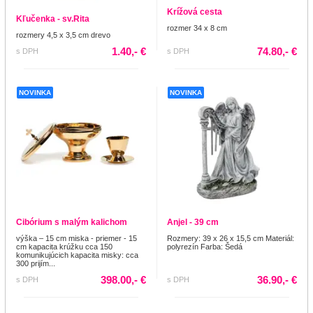
Krížová cesta
Kľučenka - sv.Rita
rozmer 34 x 8 cm
rozmery 4,5 x 3,5 cm drevo
1.40,- €
74.80,- €
s DPH
s DPH
NOVINKA
NOVINKA
Cibórium s malým kalichom
Anjel - 39 cm
výška – 15 cm miska - priemer - 15
Rozmery: 39 x 26 x 15,5 cm Materiál:
cm kapacita krúžku cca 150
polyrezín Farba: Šedá
komunikujúcich kapacita misky: cca
300 prijím...
398.00,- €
36.90,- €
s DPH
s DPH