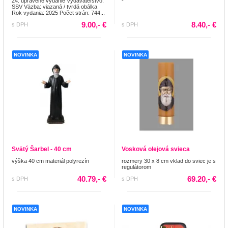
24. upravené vydanie Vydavateľstvo:
-
SSV Väzba: viazaná / tvrdá obálka
Rok vydania: 2025 Počet strán: 744...
9.00,- €
8.40,- €
s DPH
s DPH
NOVINKA
NOVINKA
Svätý Šarbel - 40 cm
Vosková olejová svieca
výška 40 cm materiál polyrezín
rozmery 30 x 8 cm vklad do sviec je s
regulátorom
40.79,- €
69.20,- €
s DPH
s DPH
NOVINKA
NOVINKA