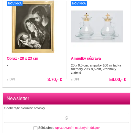
NOVINKA
NOVINKA
Obraz - 28 x 23 cm
Ampulky súprava
-
20 x 9,5 cm, ampulky 100 ml tacka
rozmery 20 x 9,5 cm, vrchnaky
zlatené
3.70,- €
58.00,- €
s DPH
s DPH
Newsletter
Odoberajte aktuálne novinky
Súhlasím s
spracovaním osobných údajov