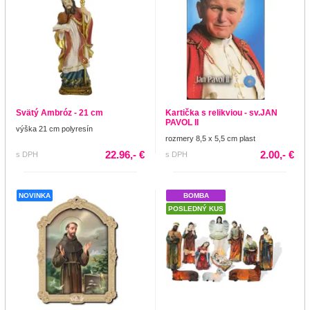
Svätý Ambróz - 21 cm
Kartička s relikviou - sv.JAN
PAVOL II
výška 21 cm polyresín
rozmery 8,5 x 5,5 cm plast
22.96,- €
2.00,- €
s DPH
s DPH
NOVINKA
BOMBA
POSLEDNÝ KUS