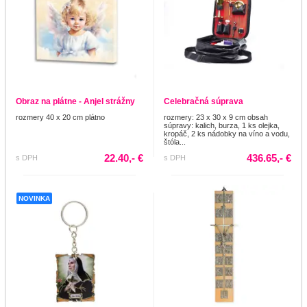
Obraz na plátne - Anjel strážny
Celebračná súprava
rozmery 40 x 20 cm plátno
rozmery: 23 x 30 x 9 cm obsah
súpravy: kalich, burza, 1 ks olejka,
kropáč, 2 ks nádobky na víno a vodu,
štóla...
22.40,- €
436.65,- €
s DPH
s DPH
NOVINKA