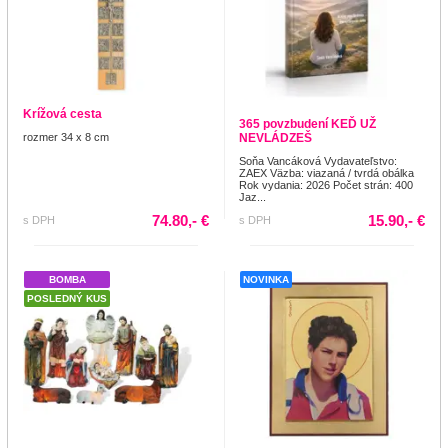
Krížová cesta
365 povzbudení KEĎ UŽ
rozmer 34 x 8 cm
NEVLÁDZEŠ
Soňa Vancáková Vydavateľstvo:
ZAEX Väzba: viazaná / tvrdá obálka
Rok vydania: 2026 Počet strán: 400
Jaz...
74.80,- €
15.90,- €
s DPH
s DPH
BOMBA
NOVINKA
POSLEDNÝ KUS