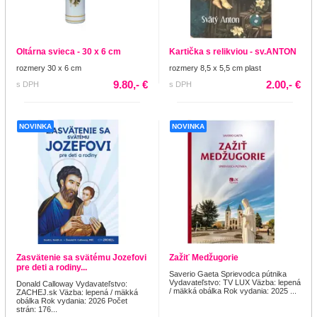
Oltárna svieca - 30 x 6 cm
Kartička s relikviou - sv.ANTON
rozmery 30 x 6 cm
rozmery 8,5 x 5,5 cm plast
9.80,- €
2.00,- €
s DPH
s DPH
NOVINKA
NOVINKA
Zasvätenie sa svätému Jozefovi
Zažiť Medžugorie
pre deti a rodiny...
Saverio Gaeta Sprievodca pútnika
Vydavateľstvo: TV LUX Väzba: lepená
Donald Calloway Vydavateľstvo:
/ mäkká obálka Rok vydania: 2025 ...
ZACHEJ.sk Väzba: lepená / mäkká
obálka Rok vydania: 2026 Počet
strán: 176...