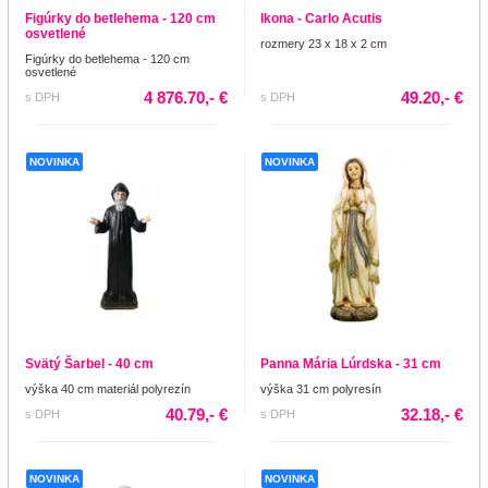
Figúrky do betlehema - 120 cm
Ikona - Carlo Acutis
osvetlené
rozmery 23 x 18 x 2 cm
Figúrky do betlehema - 120 cm
osvetlené
4 876.70,- €
49.20,- €
s DPH
s DPH
NOVINKA
NOVINKA
Svätý Šarbel - 40 cm
Panna Mária Lúrdska - 31 cm
výška 40 cm materiál polyrezín
výška 31 cm polyresín
40.79,- €
32.18,- €
s DPH
s DPH
NOVINKA
NOVINKA