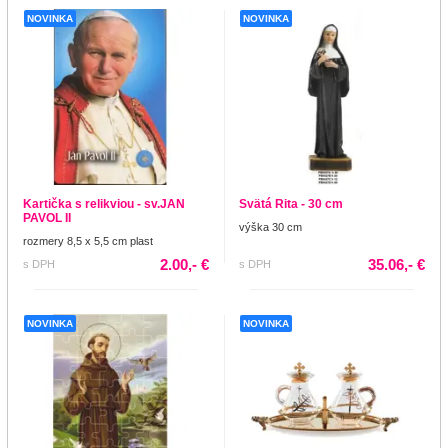
NOVINKA
NOVINKA
Kartička s relikviou - sv.JAN
Svätá Rita - 30 cm
PAVOL II
výška 30 cm
rozmery 8,5 x 5,5 cm plast
2.00,- €
35.06,- €
s DPH
s DPH
NOVINKA
NOVINKA