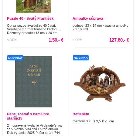
Puzzle 40 - Svätý František
Ampulky súprava
Obraz pozostávajúci zo 40 častí.
podnos: 23 x 14 cm kapacita ampulky
Vyrobené z 1 mm hrubého kartónu.
2 x 100 ml
Rozmery produktu 13 cm x 20 cm.
1.50,- €
127.80,- €
s DPH
s DPH
NOVINKA
NOVINKA
Pane, zostaň s nami /pre
Betlehém
starších/
rozmery 33,5 X 9,5 X 23 cm
24. upravené vydanie Vydavateľstvo:
SSV Väzba: viazaná / tvrdá obálka
Rok vydania: 2025 Počet strán: 744...