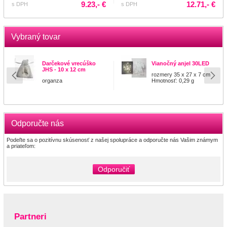
9.23,- €
12.71,- €
s DPH
s DPH
Vybraný tovar
Darčekové vrecúško
Vianočný anjel 30LED
JHS - 10 x 12 cm
rozmery 35 x 27 x 7 cm
organza
Hmotnosť: 0,29 g
Odporučte nás
Podeľte sa o pozitívnu skúsenosť z našej spolupráce a odporučte nás Vašim známym
a priateľom:
Odporučiť
Partneri