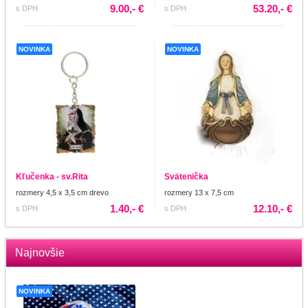
9.00,- €
53.20,- €
s DPH
s DPH
NOVINKA
NOVINKA
Kľučenka - sv.Rita
Svätenička
rozmery 4,5 x 3,5 cm drevo
rozmery 13 x 7,5 cm
1.40,- €
12.10,- €
s DPH
s DPH
Najnovšie
NOVINKA