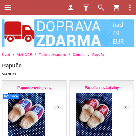
Úvod
/
VIANOCE
/
Teplé prekvapenie
/
Dámske
/
Papuče
Papuče
VIANOCE
Papuče z ovčej vlny
Papuče z ovčej vlny
NOVINKA