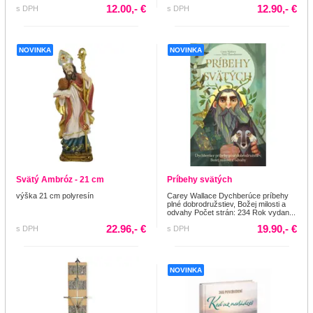
12.00,- €
12.90,- €
s DPH
s DPH
NOVINKA
NOVINKA
Svätý Ambróz - 21 cm
Príbehy svätých
výška 21 cm polyresín
Carey Wallace Dychberúce príbehy
plné dobrodružstiev, Božej milosti a
odvahy Počet strán: 234 Rok vydan...
22.96,- €
19.90,- €
s DPH
s DPH
NOVINKA