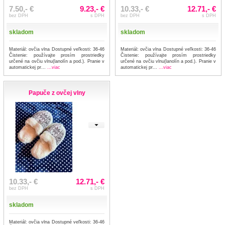
7.50,- €
9.23,- €
10.33,- €
12.71,- €
bez DPH
s DPH
bez DPH
s DPH
skladom
skladom
Materiál: ovčia vlna Dostupné veľkosti: 36-46
Materiál: ovčia vlna Dostupné veľkosti: 36-46
Čistenie: používajte prosím prostriedky
Čistenie: používajte prosím prostriedky
určené na ovčiu vlnu(lanolín a pod.). Pranie v
určené na ovčiu vlnu(lanolín a pod.). Pranie v
automatickej pr...
...viac
automatickej pr...
...viac
Papuče z ovčej vlny
10.33,- €
12.71,- €
bez DPH
s DPH
skladom
Materiál: ovčia vlna Dostupné veľkosti: 36-46