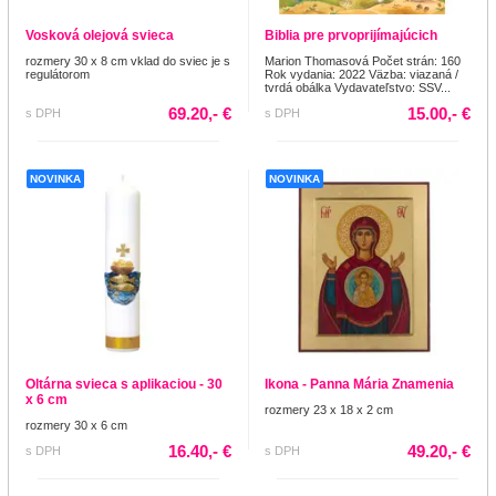
Vosková olejová svieca
Biblia pre prvoprijímajúcich
rozmery 30 x 8 cm vklad do sviec je s
Marion Thomasová Počet strán: 160
regulátorom
Rok vydania: 2022 Väzba: viazaná /
tvrdá obálka Vydavateľstvo: SSV...
69.20,- €
15.00,- €
s DPH
s DPH
NOVINKA
NOVINKA
Oltárna svieca s aplikaciou - 30
Ikona - Panna Mária Znamenia
x 6 cm
rozmery 23 x 18 x 2 cm
rozmery 30 x 6 cm
16.40,- €
49.20,- €
s DPH
s DPH