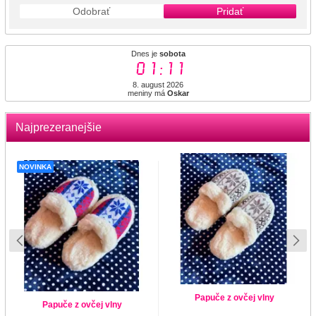
Odobrať
Pridať
Dnes je
sobota
01:11
8. august 2026
meniny má
Oskar
Najprezeranejšie
NOVINKA
Papuče z ovčej vlny
Papuče z ovčej vlny