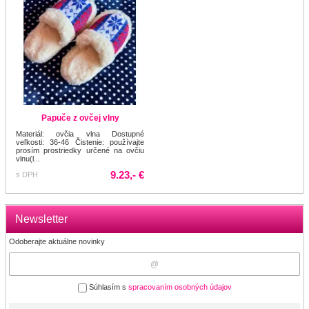
Papuče z ovčej vlny
Materiál: ovčia vlna Dostupné
veľkosti: 36-46 Čistenie: používajte
prosím prostriedky určené na ovčiu
vlnu(l...
9.23,- €
s DPH
Newsletter
Odoberajte aktuálne novinky
Súhlasím s
spracovaním osobných údajov