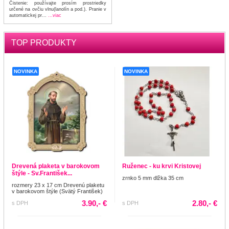
Čistenie: používajte prosím prostriedky
určené na ovčiu vlnu(lanolín a pod.). Pranie v
automatickej pr...
...viac
TOP PRODUKTY
NOVINKA
NOVINKA
Drevená plaketa v barokovom
Ruženec - ku krvi Kristovej
štýle - Sv.František...
zrnko 5 mm dlžka 35 cm
rozmery 23 x 17 cm Drevenú plaketu
v barokovom štýle (Svätý František)
3.90,- €
2.80,- €
s DPH
s DPH