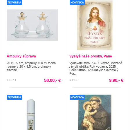
NOVINKA
NOVINKA
Ampulky súprava
Vyslyš naše prosby, Pane
20 x 9,5 cm, ampulky 100 ml tacka
Vydavateľstvo: ZAEX Väzba: viazaná
rozmery 20 x 9,5 cm, vrchnaky
/ tvrdá obálka Rok vydania: 2025
zlatené
Počet strán: 120 Jazyk: slovenský
For...
58.00,- €
9.90,- €
s DPH
s DPH
NOVINKA
NOVINKA