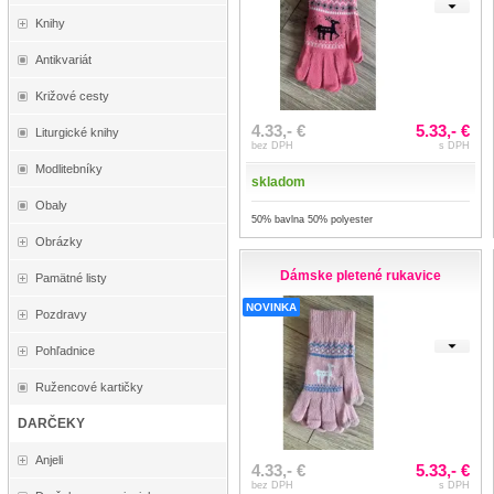
Knihy
Antikvariát
Križové cesty
4.33,- €
5.33,- €
Liturgické knihy
bez DPH
s DPH
Modlitebníky
skladom
Obaly
50% bavlna 50% polyester
Obrázky
Dámske pletené rukavice
Pamätné listy
NOVINKA
Pozdravy
Pohľadnice
Ružencové kartičky
DARČEKY
Anjeli
4.33,- €
5.33,- €
bez DPH
s DPH