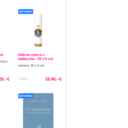
NOVINKA
 cm
Oltárna svieca s
aplikaciou - 30 x 6 cm
yresín
rozmery 30 x 6 cm
20,- €
16.40,- €
s DPH
NOVINKA