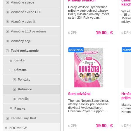
Príbehy svätých
Cibór
Vianočné sviece
kalic
Carey Wallace Dychberúce
príbehy plné dobrodružstiev,
výška 
Vianočné sviece LED
Božej milosti a odvahy Počet
- 15 c
strán: 234 Rok vydan...
150 ko
misky: 
Vianočný svietnik
Vianočné LED osvetlenie
19.90,- €
s DPH
s DPH
Vianočný anjel
NOVINKA
NOVI
Teplé prekvapenie
Detské
Dámske
Ponožky
Rukavice
Som odvážna
Hrnče
prijí
Papuče
Thomas Nelson Zamyslenia,
otázky a kvízy pre odvážne
Materi
dievčatá Vydavateľstvo:
(rozme
Pánske
Christian Project Support ...
Hmotno
Kadidlo Traja Králi
19.90,- €
s DPH
s DPH
HROMNICE