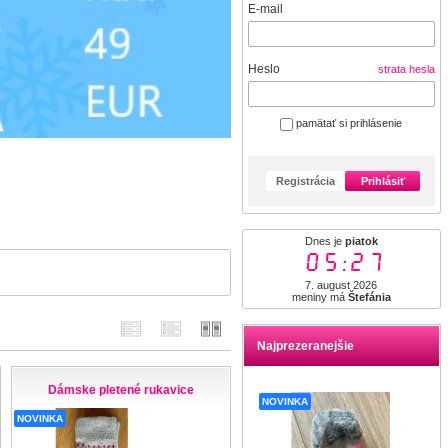
E-mail
Heslo
strata hesla
pamätať si prihlásenie
Registrácia
Prihlásiť
Dnes je
piatok
05:28
7. august 2026
meniny má
Štefánia
Najprezeranejšie
Dámske pletené rukavice
NOVINKA
NOVINKA