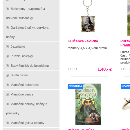
Betlehemy - papierové a
drevené skladačky
Darčekové tašky, servítky,
dečky
Kľučenka - sv.Rita
Puzzl
Frant
Jezuliatko
rozmery 4,5 x 3,5 cm drevo
Obraz 
častí.
Puzzle, nalepky
hrubéh
produk
Sady figúriek do betlehému
1.40,- €
s DPH
s DPH
Svätá rodina
Vianočné dekoracie
NOVINKA
NOVI
Vianočne vence
Vianočne obrusy, dečky a
prikrývky
Vianočné gule a ozdoby