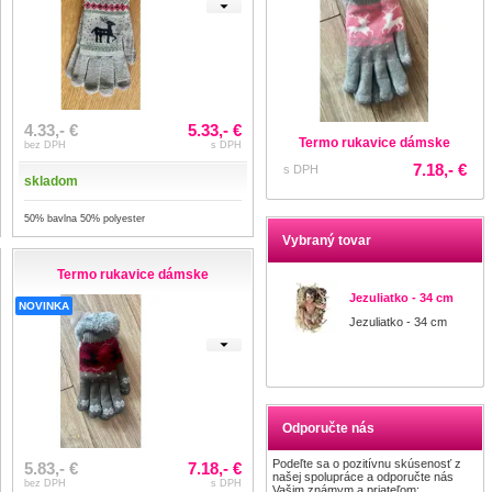
4.33,- €
5.33,- €
Termo rukavice dámske
bez DPH
s DPH
7.18,- €
s DPH
skladom
50% bavlna 50% polyester
Vybraný tovar
Termo rukavice dámske
Jezuliatko - 34 cm
NOVINKA
Jezuliatko - 34 cm
Odporučte nás
Podeľte sa o pozitívnu skúsenosť z
5.83,- €
7.18,- €
našej spolupráce a odporučte nás
bez DPH
s DPH
Vašim známym a priateľom: