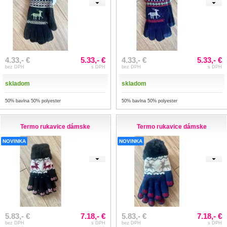
4.33,- €
5.33,- €
4.33,- €
5.33,- €
bez DPH
s DPH
bez DPH
s DPH
skladom
skladom
50% bavlna 50% polyester
50% bavlna 50% polyester
Termo rukavice dámske
Termo rukavice dámske
NOVINKA
NOVINKA
5.83,- €
7.18,- €
5.83,- €
7.18,- €
bez DPH
s DPH
bez DPH
s DPH