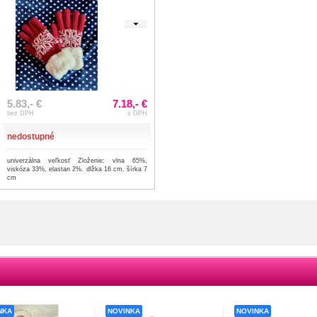
5.83,- €
7.18,- €
bez DPH
s DPH
nedostupné
univerzálna veľkosť Zloženie: vlna 65%,
viskóza 33%, elastan 2%. dlžka 16 cm, šírka 7
cm
NKA
NOVINKA
NOVINKA