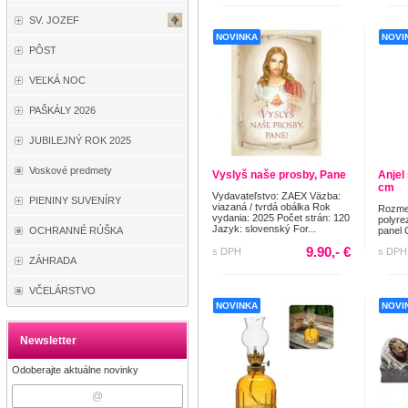
SV. JOZEF
NOVINKA
NOVI
PÔST
VEĽKÁ NOC
PAŠKÁLY 2026
JUBILEJNÝ ROK 2025
Voskové predmety
Vyslyš naše prosby, Pane
Anjel
cm
Vydavateľstvo: ZAEX Väzba:
PIENINY SUVENÍRY
viazaná / tvrdá obálka Rok
Rozmer
vydania: 2025 Počet strán: 120
polyre
Jazyk: slovenský For...
panel 
OCHRANNÉ RÚŠKA
9.90,- €
s DPH
s DPH
ZÁHRADA
VČELÁRSTVO
NOVINKA
NOVI
Newsletter
Odoberajte aktuálne novinky