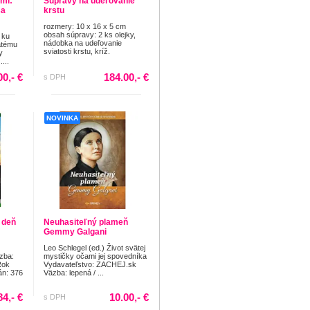
mi:
Súpravy na udeľovanie
sa
krstu
rozmery: 10 x 16 x 5 cm
obsah súpravy: 2 ks olejky,
 ku
nádobka na udeľovanie
ätému
sviatosti krstu, kríž.
y
...
00,- €
184.00,- €
s DPH
NOVINKA
 deň
Neuhasiteľný plameň
Gemmy Galgani
Leo Schlegel (ed.) Život svätej
zba:
mystičky očami jej spovedníka
Rok
Vydavateľstvo: ZACHEJ.sk
án: 376
Väzba: lepená / ...
84,- €
10.00,- €
s DPH