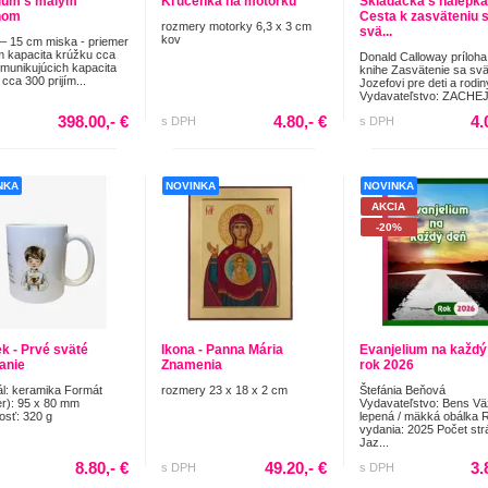
ium s malým
Kľúčenka na motorku
Skladačka s nálepka
hom
Cesta k zasväteniu 
rozmery motorky 6,3 x 3 cm
svä...
kov
– 15 cm miska - priemer
m kapacita krúžku cca
Donald Calloway príloha
munikujúcich kapacita
knihe Zasvätenie sa sv
cca 300 prijím...
Jozefovi pre deti a rodin
Vydavateľstvo: ZACHEJ.
398.00,- €
4.80,- €
4.
s DPH
s DPH
NKA
NOVINKA
NOVINKA
AKCIA
-20%
k - Prvé sväté
Ikona - Panna Mária
Evanjelium na každý
manie
Znamenia
rok 2026
ál: keramika Formát
rozmery 23 x 18 x 2 cm
Štefánia Beňová
r): 95 x 80 mm
Vydavateľstvo: Bens Vä
sť: 320 g
lepená / mäkká obálka 
vydania: 2025 Počet str
Jaz...
8.80,- €
49.20,- €
3.
s DPH
s DPH