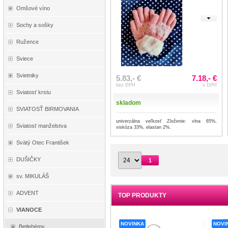
Omšové víno
Sochy a sošky
Ružence
Sviece
Svietniky
5.83,- €
7.18,- €
bez DPH
s DPH
Sviatosť krstu
skladom
SVIATOSŤ BIRMOVANIA
univerzálna veľkosť Zloženie: vlna 65%,
Sviatosť manželstva
viskóza 33%, elastan 2%.
Svätý Otec František
DUŠIČKY
1
sv. MIKULÁŠ
ADVENT
TOP PRODUKTY
VIANOCE
NOVINKA
NOVI
Betlehémy