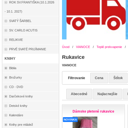
ROK SV.FRANTIŠKA (10.1.2026
- 10.1. 2027)
SVATÝ ŠARBEL
SV. CARLO ACUTIS
RELIKVIE
Úvod
/
VIANOCE
/
Teplé prekvapenie
/
PRVÉ SVATÉ PRIJÍMANIE
Rukavice
KNIHY
VIANOCE
Biblia
Brožurky
Filtrovanie
Cena
Štítok
CD - DVD
Abecedné
Najlacnejšie
Darčekové knihy
Detské knihy
Dámske pletené rukavice
Kalendáre
NOVINKA
Knihy pre mládež