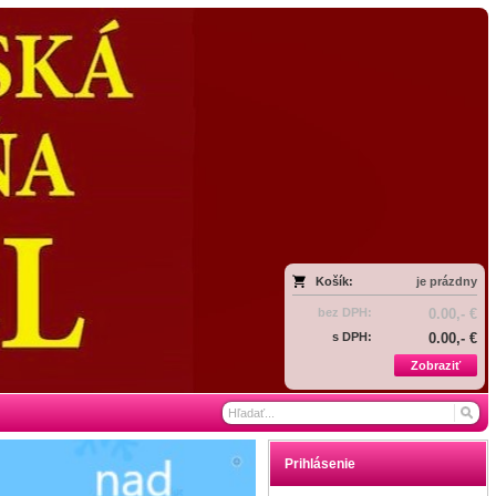
Košík:
je prázdny
bez DPH:
0.00,- €
s DPH:
0.00,- €
Zobraziť
Prihlásenie