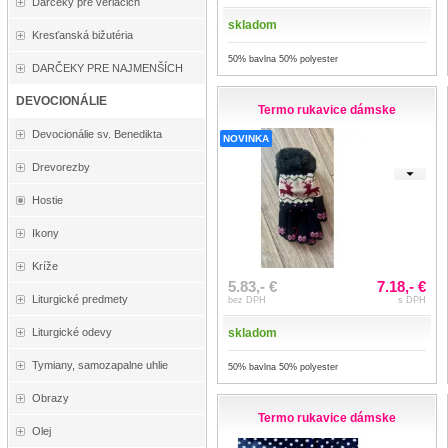
Darčeky pre veriacich
skladom
Kresťanská bižutéria
50% bavlna 50% polyester
DARČEKY PRE NAJMENŠÍCH
DEVOCIONÁLIE
Termo rukavice dámske
Devocionálie sv. Benedikta
NOVINKA
Drevorezby
Hostie
Ikony
Kríže
5.83,- €
7.18,- €
Liturgické predmety
bez DPH
s DPH
skladom
Liturgické odevy
Tymiany, samozapalne uhlie
50% bavlna 50% polyester
Obrazy
Termo rukavice dámske
Olej