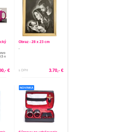
cký
Obraz - 28 x 23 cm
-
novo
9,5 x
00,- €
3.70,- €
s DPH
NOVINKA