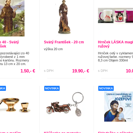
e 40 - Svätý
Svätý František - 20 cm
Hrnček LÁSKA magi
išek
ružový
výška 20 cm
pozostávajúci zo 40
Hrnček celý v cyklame
 Vyrobené z 1 mm
ružovej farbe. rozmery 
o kartónu. Rozmery
8,3 cm Objem 330ml
tu 13 cm x 20 cm.
1.50,- €
19.90,- €
10.
s DPH
s DPH
NKA
NOVINKA
NOVINKA