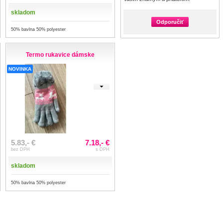
skladom
Odporučiť
50% bavlna 50% polyester
Termo rukavice dámske
NOVINKA
5.83,- €
7.18,- €
bez DPH
s DPH
skladom
50% bavlna 50% polyester