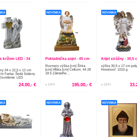
NKA
NOVINKA
NOVINKA
 s krížom LED - 34
Pokladnička anjel - 45 cm
Anjel strážny - 30,5
Rozmery výška [cm] Šírka
výška 30,5 x 17 cm pol
[cm] Hĺbka [cm] Celkom. 44 28
Hmotnosť: 1010 g
y:34 x 22,5 x 12 cm
18.5 Základňa ...
zín Farba: Šedá Solárny
Osvetlenie: LED
24.00,- €
195.00,- €
33.
s DPH
s DPH
NKA
NOVINKA
NOVINKA