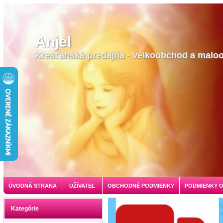
Anjel
Kresťanská predajňa - velkoobchod a malo
ÚVODNÁ STRANA
UŽÍVATEĽ
OBCHODNÉ PODMIENKY
PODMIENKY 
Kategórie