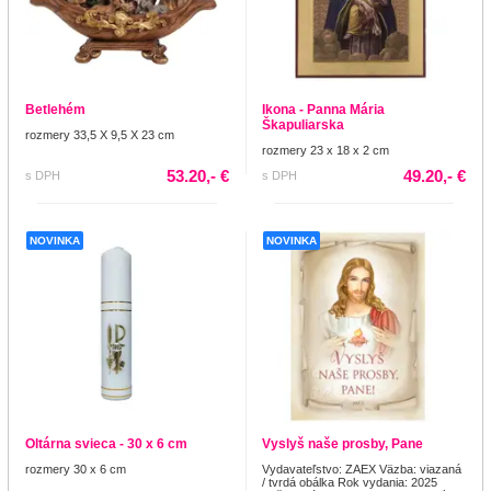
Betlehém
Ikona - Panna Mária
Škapuliarska
rozmery 33,5 X 9,5 X 23 cm
rozmery 23 x 18 x 2 cm
53.20,- €
49.20,- €
s DPH
s DPH
NOVINKA
NOVINKA
Oltárna svieca - 30 x 6 cm
Vyslyš naše prosby, Pane
rozmery 30 x 6 cm
Vydavateľstvo: ZAEX Väzba: viazaná
/ tvrdá obálka Rok vydania: 2025