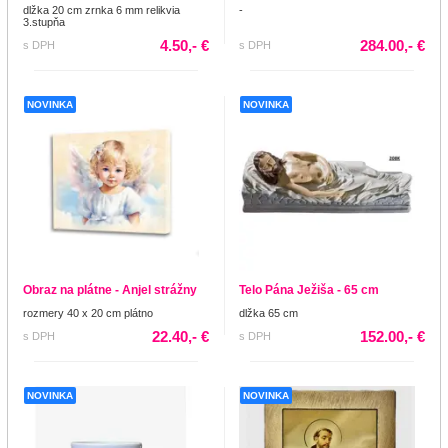
dlžka 20 cm zrnka 6 mm relikvia
-
3.stupňa
4.50,- €
284.00,- €
s DPH
s DPH
NOVINKA
NOVINKA
Obraz na plátne - Anjel strážny
Telo Pána Ježiša - 65 cm
rozmery 40 x 20 cm plátno
dlžka 65 cm
22.40,- €
152.00,- €
s DPH
s DPH
NOVINKA
NOVINKA