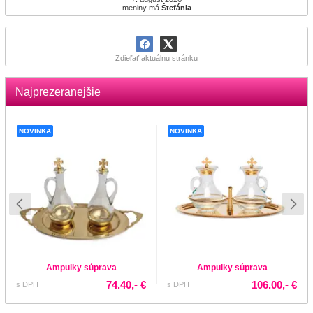
meniny má
Štefánia
Zdieľať aktuálnu stránku
Najprezeranejšie
NOVINKA
NOVINKA
Ampulky súprava
Ampulky súprava
74.40,- €
106.00,- €
s DPH
s DPH