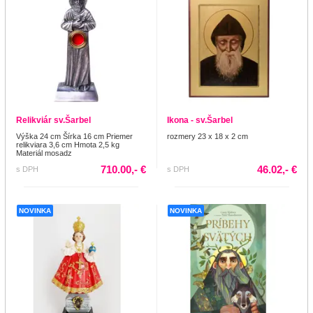
Relikviár sv.Šarbel
Ikona - sv.Šarbel
Výška 24 cm Šírka 16 cm Priemer
rozmery 23 x 18 x 2 cm
relikviara 3,6 cm Hmota 2,5 kg
Materiál mosadz
710.00,- €
46.02,- €
s DPH
s DPH
NOVINKA
NOVINKA