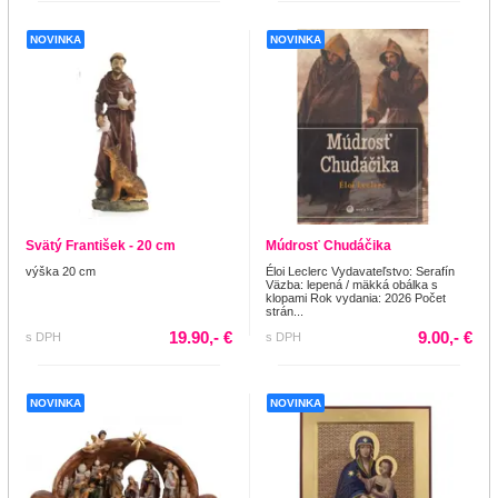
NOVINKA
NOVINKA
Svätý František - 20 cm
Múdrosť Chudáčika
výška 20 cm
Éloi Leclerc Vydavateľstvo: Serafín
Väzba: lepená / mäkká obálka s
klopami Rok vydania: 2026 Počet
strán...
19.90,- €
9.00,- €
s DPH
s DPH
NOVINKA
NOVINKA