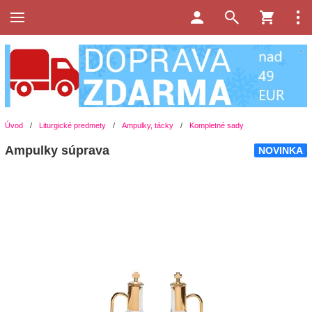
Úvod
/
Liturgické predmety
/
Ampulky, tácky
/
Kompletné sady
Ampulky súprava
NOVINKA