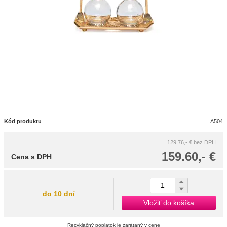
Kód produktu
A504
129.76,- €
bez DPH
159.60,- €
Cena s DPH
do 10 dní
Vložiť do košíka
Recyklačný poplatok je zarátaný v cene