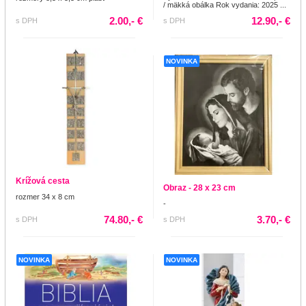
/ mäkká obálka Rok vydania: 2025 ...
2.00,- €
12.90,- €
s DPH
s DPH
NOVINKA
Krížová cesta
Obraz - 28 x 23 cm
rozmer 34 x 8 cm
-
74.80,- €
3.70,- €
s DPH
s DPH
NOVINKA
NOVINKA