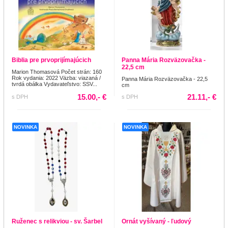
Biblia pre prvoprijímajúcich
Panna Mária Rozväzovačka -
22,5 cm
Marion Thomasová Počet strán: 160
Rok vydania: 2022 Väzba: viazaná /
Panna Mária Rozväzovačka - 22,5
tvrdá obálka Vydavateľstvo: SSV...
cm
15.00,- €
21.11,- €
s DPH
s DPH
NOVINKA
NOVINKA
Ruženec s relikviou - sv. Šarbel
Ornát vyšívaný - ľudový