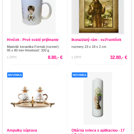
Hrnček - Prvé sväté prijímanie
Ikona/zlatý rám - sv.František
Materiál: keramika Formát (rozmer):
rozmery 23 x 18 x 2 cm
95 x 80 mm Hmotnosť: 320 g
8.80,- €
32.80,- €
s DPH
s DPH
NOVINKA
NOVINKA
Ampulky súprava
Oltárna svieca s aplikaciou - 17