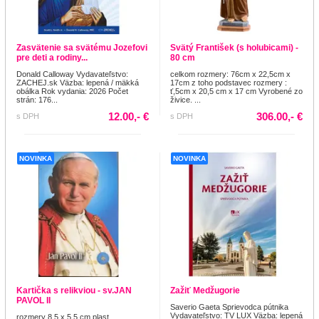
Zasvätenie sa svätému Jozefovi
Svätý František (s holubicami) -
pre deti a rodiny...
80 cm
Donald Calloway Vydavateľstvo:
celkom rozmery: 76cm x 22,5cm x
ZACHEJ.sk Väzba: lepená / mäkká
17cm z toho podstavec rozmery :
obálka Rok vydania: 2026 Počet
ť,5cm x 20,5 cm x 17 cm Vyrobené zo
strán: 176...
živice. ...
12.00,- €
306.00,- €
s DPH
s DPH
NOVINKA
NOVINKA
Kartička s relikviou - sv.JAN
Zažiť Medžugorie
PAVOL II
Saverio Gaeta Sprievodca pútnika
Vydavateľstvo: TV LUX Väzba: lepená
rozmery 8,5 x 5,5 cm plast