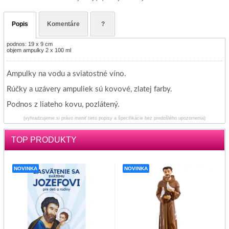
Popis
Komentáre
?
podnos: 19 x 9 cm
objem ampulky 2 x 100 ml
Ampulky na vodu a sviatostné víno.
Rúčky a uzávery ampuliek sú kovové, zlatej farby.
Podnos z liateho kovu, pozlátený.
(vyhradzujeme si právo meniť tieto popisy a špecifikácie bez predošlého upozornenia)
TOP PRODUKTY
NOVINKA
NOVINKA