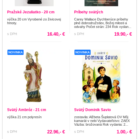
Pražské Jezuliatko - 20 cm
Príbehy svätých
výčka 20 cm Vyrobené zo živicovej
Carey Wallace Dychberúce príbehy
hmoty.
plné dobrodružstiev, Božej milosti a
odvahy Počet strán: 234 Rok vydan...
16.40,- €
19.90,- €
s DPH
s DPH
NOVINKA
NOVINKA
Svätý Ambróz - 21 cm
Svätý Dominik Savio
výška 21 cm polyresín
zostavila: Alžbeta Šuplatová OV Môj
kamarát v nebi Vydavateľstvo: ZAEX
Väzba: brožovaná Rok vydania: 2...
22.96,- €
1.00,- €
s DPH
s DPH