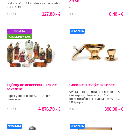
x 5 cm
podnos: 23 x 14 cm kapacita ampulky
2 x 100 ml
-
127.80,- €
8.40,- €
s DPH
s DPH
BOMBA
NOVINKA
POSLEDNÝ KUS
Figúrky do betlehema - 120 cm
Cibórium s malým kalichom
osvetlené
výška – 15 cm miska - priemer - 15
cm kapacita krúžku cca 150
Figúrky do betlehema - 120 cm
komunikujúcich kapacita misky: cca
osvetlené
300 prijím...
4 876.70,- €
398.00,- €
s DPH
s DPH
NOVINKA
NOVINKA