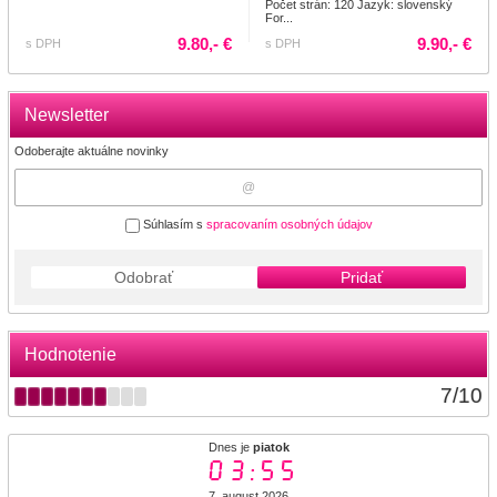
Počet strán: 120 Jazyk: slovenský
For...
9.80,- €
9.90,- €
s DPH
s DPH
Newsletter
Odoberajte aktuálne novinky
Súhlasím s
spracovaním osobných údajov
Odobrať
Pridať
Hodnotenie
7
/
10
Dnes je
piatok
03:55
7. august 2026