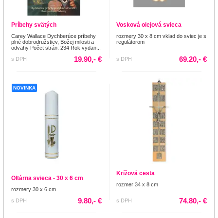
Príbehy svätých
Vosková olejová svieca
Carey Wallace Dychberúce príbehy
rozmery 30 x 8 cm vklad do sviec je s
plné dobrodružstiev, Božej milosti a
regulátorom
odvahy Počet strán: 234 Rok vydan...
19.90,- €
69.20,- €
s DPH
s DPH
NOVINKA
Krížová cesta
Oltárna svieca - 30 x 6 cm
rozmer 34 x 8 cm
rozmery 30 x 6 cm
9.80,- €
74.80,- €
s DPH
s DPH