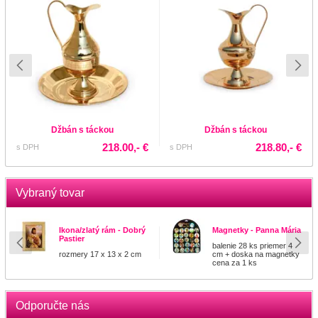
Džbán s táckou
Džbán s táckou
218.00,- €
218.80,- €
s DPH
s DPH
Vybraný tovar
Ikona/zlatý rám - Dobrý
Magnetky - Panna Mária
Pastier
balenie 28 ks priemer 4
rozmery 17 x 13 x 2 cm
cm + doska na magnetky
cena za 1 ks
Odporučte nás