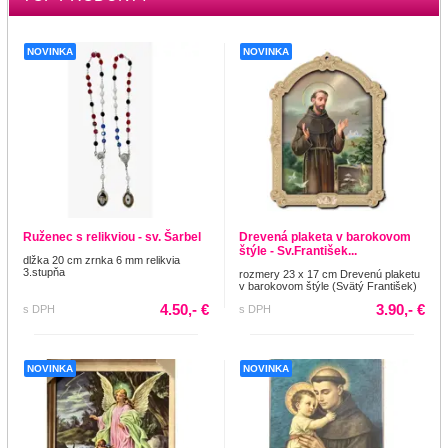
NOVINKA
NOVINKA
Ruženec s relikviou - sv. Šarbel
Drevená plaketa v barokovom
štýle - Sv.František...
dlžka 20 cm zrnka 6 mm relikvia
3.stupňa
rozmery 23 x 17 cm Drevenú plaketu
v barokovom štýle (Svätý František)
4.50,- €
3.90,- €
s DPH
s DPH
NOVINKA
NOVINKA