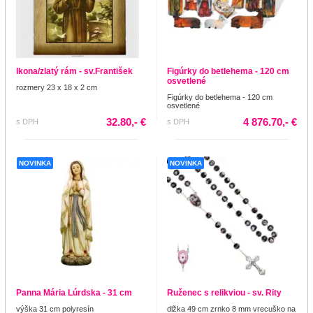
Ikona/zlatý rám - sv.František
Figúrky do betlehema - 120 cm
osvetlené
rozmery 23 x 18 x 2 cm
Figúrky do betlehema - 120 cm
osvetlené
32.80,- €
4 876.70,- €
s DPH
s DPH
NOVINKA
NOVINKA
Panna Mária Lúrdska - 31 cm
Ruženec s relikviou - sv. Rity
výška 31 cm polyresín
dlžka 49 cm zrnko 8 mm vrecuško na