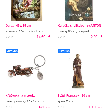
Obraz - 45 x 35 cm
Kartička s relikviou - sv.ANTON
šírka rámu 3,5 cm materiál drevo
rozmery 8,5 x 5,5 cm plast
14.60,- €
2.00,- €
s DPH
s DPH
NOVINKA
NOVINKA
Kľúčenka na motorku
Svätý František - 20 cm
rozmery motorky 6,3 x 3 cm kov
výška 20 cm
4.80,- €
19.90,- €
s DPH
s DPH