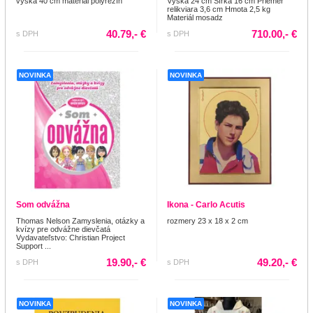
výška 40 cm materiál polyrezín
Výška 24 cm Šírka 16 cm Priemer
relikviara 3,6 cm Hmota 2,5 kg
Materiál mosadz
40.79,- €
710.00,- €
s DPH
s DPH
NOVINKA
NOVINKA
Som odvážna
Ikona - Carlo Acutis
Thomas Nelson Zamyslenia, otázky a
rozmery 23 x 18 x 2 cm
kvízy pre odvážne dievčatá
Vydavateľstvo: Christian Project
Support ...
19.90,- €
49.20,- €
s DPH
s DPH
NOVINKA
NOVINKA