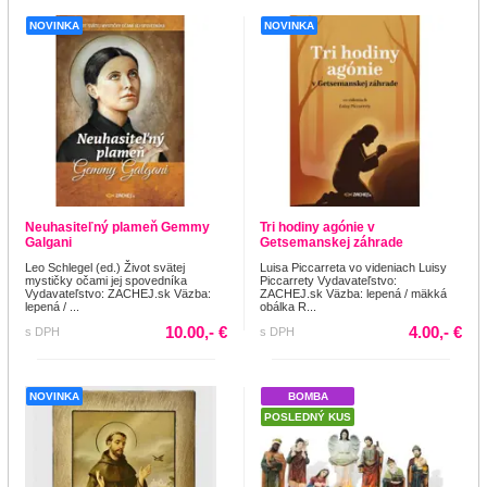
NOVINKA
NOVINKA
Neuhasiteľný plameň Gemmy
Tri hodiny agónie v
Galgani
Getsemanskej záhrade
Leo Schlegel (ed.) Život svätej
Luisa Piccarreta vo videniach Luisy
mystičky očami jej spovedníka
Piccarrety Vydavateľstvo:
Vydavateľstvo: ZACHEJ.sk Väzba:
ZACHEJ.sk Väzba: lepená / mäkká
lepená / ...
obálka R...
10.00,- €
4.00,- €
s DPH
s DPH
NOVINKA
BOMBA
POSLEDNÝ KUS