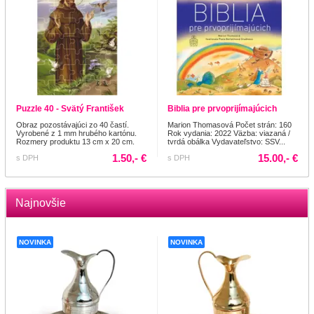
Puzzle 40 - Svätý František
Biblia pre prvoprijímajúcich
Obraz pozostávajúci zo 40 častí.
Marion Thomasová Počet strán: 160
Vyrobené z 1 mm hrubého kartónu.
Rok vydania: 2022 Väzba: viazaná /
Rozmery produktu 13 cm x 20 cm.
tvrdá obálka Vydavateľstvo: SSV...
1.50,- €
15.00,- €
s DPH
s DPH
Najnovšie
NOVINKA
NOVINKA