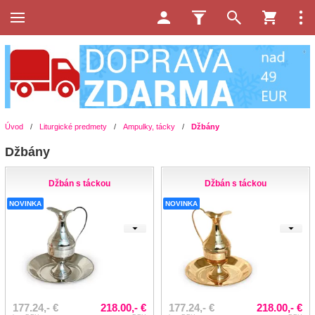
Úvod
/
Liturgické predmety
/
Ampulky, tácky
/
Džbány
Džbány
Džbán s táckou
Džbán s táckou
NOVINKA
NOVINKA
177.24,- €
218.00,- €
177.24,- €
218.00,- €