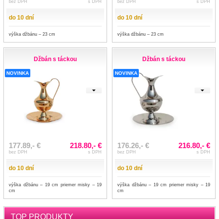
bez DPH
s DPH
bez DPH
s DPH
do 10 dní
do 10 dní
výška džbánu – 23 cm
výška džbánu – 23 cm
Džbán s táckou
Džbán s táckou
NOVINKA
NOVINKA
177.89,- €
218.80,- €
176.26,- €
216.80,- €
bez DPH
s DPH
bez DPH
s DPH
do 10 dní
do 10 dní
výška džbánu – 19 cm priemer misky – 19
výška džbánu – 19 cm priemer misky – 19
cm
cm
TOP PRODUKTY