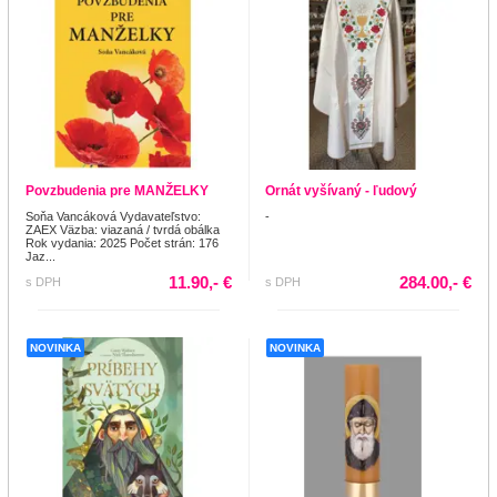
Povzbudenia pre MANŽELKY
Ornát vyšívaný - ľudový
Soňa Vancáková Vydavateľstvo:
-
ZAEX Väzba: viazaná / tvrdá obálka
Rok vydania: 2025 Počet strán: 176
Jaz...
11.90,- €
284.00,- €
s DPH
s DPH
NOVINKA
NOVINKA