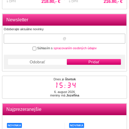
218.80,- €
216.80,- €
s DPH
s DPH
Newsletter
Odoberajte aktuálne novinky
Súhlasím s
spracovaním osobných údajov
Odobrať
Pridať
Dnes je
štvrtok
15:34
6. august 2026
meniny má
Jozefína
Najprezeranejšie
NOVINKA
NOVINKA