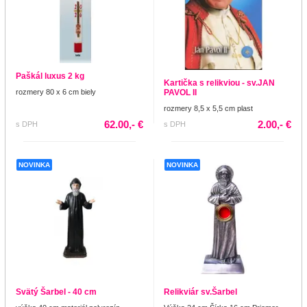
Paškál luxus 2 kg
Kartička s relikviou - sv.JAN
rozmery 80 x 6 cm biely
PAVOL II
rozmery 8,5 x 5,5 cm plast
62.00,- €
2.00,- €
s DPH
s DPH
NOVINKA
NOVINKA
Svätý Šarbel - 40 cm
Relikviár sv.Šarbel