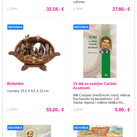
ruženec
32.18,- €
27.80,- €
s DPH
s DPH
NOVINKA
NOVINKA
Betlehém
15 dní so svätým Carlom
Acutisom
rozmery 33,5 X 9,5 X 23 cm
Will Conquer tínedžerom, ktorý miloval
Eucharistiu Vydavateľstvo: Lúč
Väzba: lepená / mäkká obálka Ro...
53.20,- €
5.00,- €
s DPH
s DPH
NOVINKA
NOVINKA