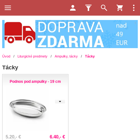
Úvod
/
Liturgické predmety
/
Ampulky, tácky
/
Tácky
Tácky
Podnos pod ampulky - 19 cm
5.20,- €
6.40,- €