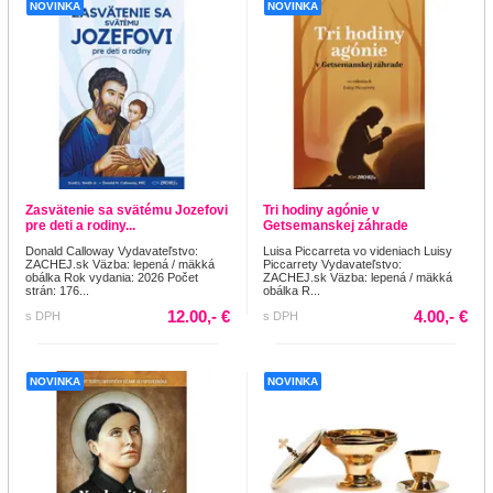
NOVINKA
NOVINKA
Zasvätenie sa svätému Jozefovi
Tri hodiny agónie v
pre deti a rodiny...
Getsemanskej záhrade
Donald Calloway Vydavateľstvo:
Luisa Piccarreta vo videniach Luisy
ZACHEJ.sk Väzba: lepená / mäkká
Piccarrety Vydavateľstvo:
obálka Rok vydania: 2026 Počet
ZACHEJ.sk Väzba: lepená / mäkká
strán: 176...
obálka R...
12.00,- €
4.00,- €
s DPH
s DPH
NOVINKA
NOVINKA