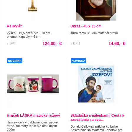
Relikviár
Obraz - 45 x 35 cm
výška - 19,5 cm šírka - 10 cm
šírka rámu 3,5 cm materiál drevo
priemer kapsuly – 4 cm
124.00,- €
14.60,- €
s DPH
s DPH
NOVINKA
NOVINKA
Hrnček LÁSKA magický ružový
Skladačka s nálepkami: Cesta k
zasväteniu sa svä...
Hrnček celý v cyklamenovo ružovej
farbe. rozmery 9,5 x 8,3 cm Objem
Donald Calloway príloha ku knihe
330ml
Zasvätenie sa svätému Jozefovi pre