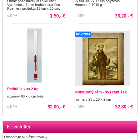
Obraz pozostávajúci zo 40 častí.
výška 30,5 x 17 cm polyresín
Vyrobené z 1 mm hrubého kartónu.
Hmotnosť: 1010 g
Rozmery produktu 13 cm x 20 cm.
1.50,- €
33.20,- €
s DPH
s DPH
NOVINKA
Paškál luxus 2 kg
Ikona/zlatý rám - sv.František
rozmery 80 x 6 cm biely
rozmery 23 x 18 x 2 cm
62.00,- €
32.80,- €
s DPH
s DPH
Newsletter
Odoberajte aktuálne novinky