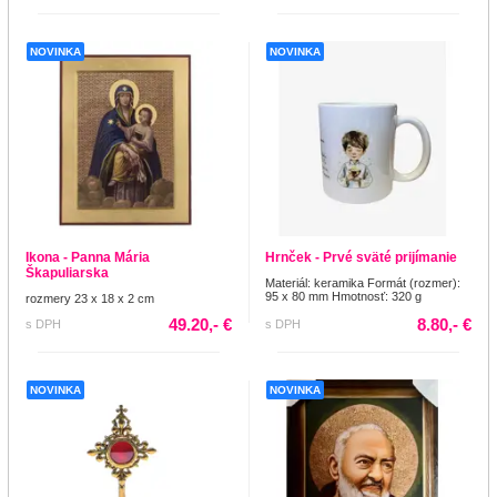
NOVINKA
NOVINKA
Ikona - Panna Mária
Hrnček - Prvé sväté prijímanie
Škapuliarska
Materiál: keramika Formát (rozmer):
95 x 80 mm Hmotnosť: 320 g
rozmery 23 x 18 x 2 cm
49.20,- €
8.80,- €
s DPH
s DPH
NOVINKA
NOVINKA