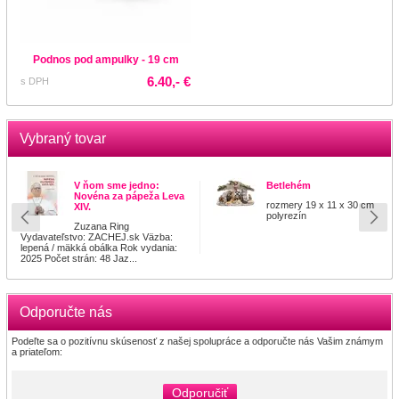
Podnos pod ampulky - 19 cm
6.40,- €
s DPH
Vybraný tovar
V ňom sme jedno:
Betlehém
Novéna za pápeža Leva
rozmery 19 x 11 x 30 cm
XIV.
polyrezín
Zuzana Ring
Vydavateľstvo: ZACHEJ.sk Väzba:
lepená / mäkká obálka Rok vydania:
2025 Počet strán: 48 Jaz...
Odporučte nás
Podeľte sa o pozitívnu skúsenosť z našej spolupráce a odporučte nás Vašim známym
a priateľom:
Odporučiť