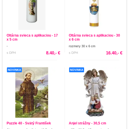
Oltárna svieca s aplikaciou - 17
Oltárna svieca s aplikaciou - 30
x 5 cm
x 6 cm
-
rozmery 30 x 6 cm
8.40,- €
16.40,- €
s DPH
s DPH
NOVINKA
NOVINKA
Puzzle 40 - Svätý František
Anjel strážny - 30,5 cm