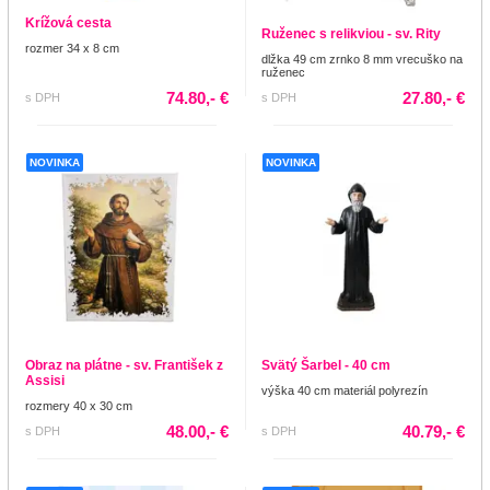
Krížová cesta
Ruženec s relikviou - sv. Rity
rozmer 34 x 8 cm
dlžka 49 cm zrnko 8 mm vrecuško na
ruženec
74.80,- €
27.80,- €
s DPH
s DPH
NOVINKA
NOVINKA
Obraz na plátne - sv. František z
Svätý Šarbel - 40 cm
Assisi
výška 40 cm materiál polyrezín
rozmery 40 x 30 cm
48.00,- €
40.79,- €
s DPH
s DPH