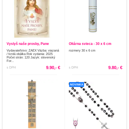
Vyslyš naše prosby, Pane
Oltárna svieca - 30 x 6 cm
Vydavateľstvo: ZAEX Väzba: viazaná
rozmery 30 x 6 cm
/ tvrdá obálka Rok vydania: 2025
Počet strán: 120 Jazyk: slovenský
For...
9.90,- €
9.80,- €
s DPH
s DPH
NOVINKA