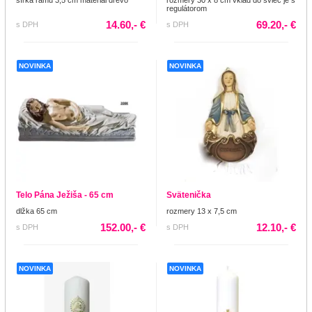
regulátorom
14.60,- €
69.20,- €
s DPH
s DPH
NOVINKA
NOVINKA
Telo Pána Ježiša - 65 cm
Svätenička
dlžka 65 cm
rozmery 13 x 7,5 cm
152.00,- €
12.10,- €
s DPH
s DPH
NOVINKA
NOVINKA