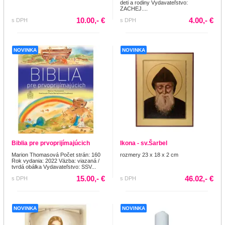
deti a rodiny Vydavateľstvo:
ZACHEJ....
10.00,- €
4.00,- €
s DPH
s DPH
NOVINKA
NOVINKA
Biblia pre prvoprijímajúcich
Ikona - sv.Šarbel
Marion Thomasová Počet strán: 160
rozmery 23 x 18 x 2 cm
Rok vydania: 2022 Väzba: viazaná /
tvrdá obálka Vydavateľstvo: SSV...
15.00,- €
46.02,- €
s DPH
s DPH
NOVINKA
NOVINKA