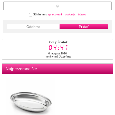
Súhlasím s
spracovaním osobných údajov
Odobrať
Pridať
Dnes je
štvrtok
04:41
6. august 2026
meniny má
Jozefína
Najprezeranejšie