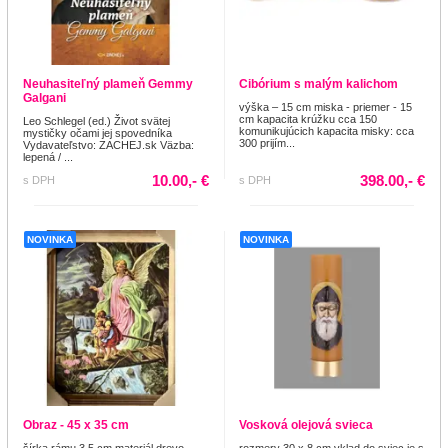
Neuhasiteľný plameň Gemmy
Cibórium s malým kalichom
Galgani
výška – 15 cm miska - priemer - 15
cm kapacita krúžku cca 150
Leo Schlegel (ed.) Život svätej
komunikujúcich kapacita misky: cca
mystičky očami jej spovedníka
300 prijím...
Vydavateľstvo: ZACHEJ.sk Väzba:
lepená / ...
10.00,- €
398.00,- €
s DPH
s DPH
NOVINKA
NOVINKA
Obraz - 45 x 35 cm
Vosková olejová svieca
šírka rámu 3,5 cm materiál drevo
rozmery 30 x 8 cm vklad do sviec je s