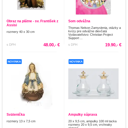
Obraz na plátne - sv. František z
Som odvážna
Assisi
Thomas Nelson Zamyslenia, otázky a
kvízy pre odvážne dievčatá
rozmery 40 x 30 cm
Vydavateľstvo: Christian Project
Support ...
48.00,- €
19.90,- €
s DPH
s DPH
NOVINKA
NOVINKA
Svätenička
Ampulky súprava
rozmery 13 x 7,5 cm
20 x 9,5 cm, ampulky 100 ml tacka
rozmery 20 x 9,5 cm, vrchnaky
zlatené