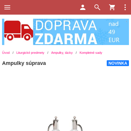
Úvod
/
Liturgické predmety
/
Ampulky, tácky
/
Kompletné sady
Ampulky súprava
NOVINKA