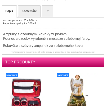
Popis
Komentáre
?
rozmer podnosu: 20 x 9,5 cm
kapacita ampulky 2 x 100 ml
Ampulky s ozdobnými kovovými prvkami.
Podnos a ozdoby vyrobené z mosadze striebornej farby.
Rukoväte a uzávery ampuliek zo strieborného kovu.
(vyhradzujeme si právo meniť tieto popisy a špecifikácie bez predošlého upozornenia)
TOP PRODUKTY
NOVINKA
NOVINKA