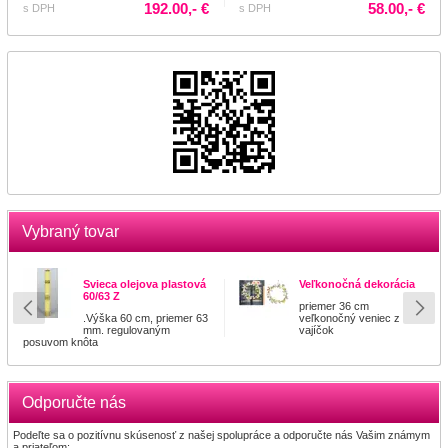
192.00,- €
58.00,- €
s DPH
s DPH
Vybraný tovar
Svieca olejova plastová
Veľkonočná dekorácia
60/63 Z
priemer 36 cm
.Výška 60 cm, priemer 63
veľkonočný veniec z
mm. regulovaným
vajíčok
posuvom knôta
Odporučte nás
Podeľte sa o pozitívnu skúsenosť z našej spolupráce a odporučte nás Vašim známym
a priateľom: