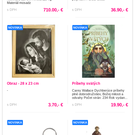
Materiál mosadz
710.00,- €
36.90,- €
s DPH
s DPH
NOVINKA
NOVINKA
Obraz - 28 x 23 cm
Príbehy svätých
-
Carey Wallace Dychberúce príbehy
plné dobrodružstiev, Božej milosti a
odvahy Počet strán: 234 Rok vydan...
3.70,- €
19.90,- €
s DPH
s DPH
NOVINKA
NOVINKA