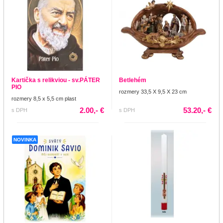
Kartička s relikviou - sv.PÁTER
Betlehém
PIO
rozmery 33,5 X 9,5 X 23 cm
rozmery 8,5 x 5,5 cm plast
2.00,- €
53.20,- €
s DPH
s DPH
NOVINKA