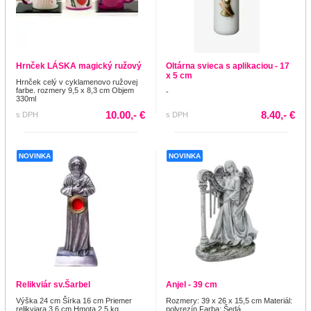
Hrnček LÁSKA magický ružový
Oltárna svieca s aplikaciou - 17
x 5 cm
Hrnček celý v cyklamenovo ružovej
farbe. rozmery 9,5 x 8,3 cm Objem
-
330ml
10.00,- €
8.40,- €
s DPH
s DPH
NOVINKA
NOVINKA
Relikviár sv.Šarbel
Anjel - 39 cm
Výška 24 cm Šírka 16 cm Priemer
Rozmery: 39 x 26 x 15,5 cm Materiál:
relikviara 3,6 cm Hmota 2,5 kg
polyrezín Farba: Šedá