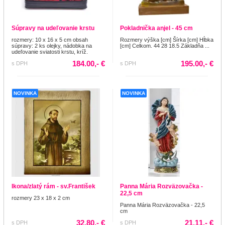
Súpravy na udeľovanie krstu
Pokladnička anjel - 45 cm
rozmery: 10 x 16 x 5 cm obsah
Rozmery výška [cm] Šírka [cm] Hĺbka
súpravy: 2 ks olejky, nádobka na
[cm] Celkom. 44 28 18.5 Základňa ...
udeľovanie sviatosti krstu, kríž.
184.00,- €
195.00,- €
s DPH
s DPH
NOVINKA
NOVINKA
Ikona/zlatý rám - sv.František
Panna Mária Rozväzovačka -
22,5 cm
rozmery 23 x 18 x 2 cm
Panna Mária Rozväzovačka - 22,5
cm
32.80,- €
21.11,- €
s DPH
s DPH