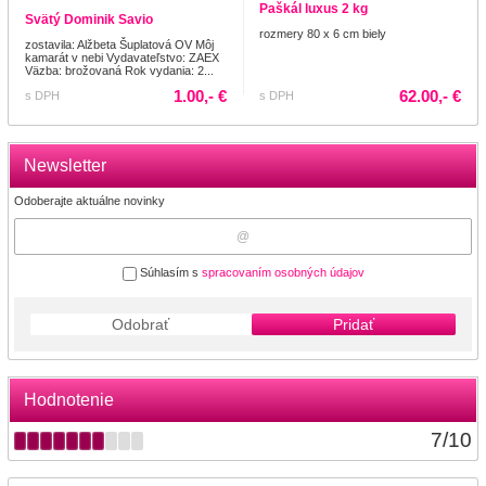
Paškál luxus 2 kg
Svätý Dominik Savio
rozmery 80 x 6 cm biely
zostavila: Alžbeta Šuplatová OV Môj
kamarát v nebi Vydavateľstvo: ZAEX
Väzba: brožovaná Rok vydania: 2...
1.00,- €
62.00,- €
s DPH
s DPH
Newsletter
Odoberajte aktuálne novinky
Súhlasím s
spracovaním osobných údajov
Odobrať
Pridať
Hodnotenie
7
/
10