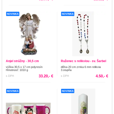
NOVINKA
NOVINKA
Anjel strážny - 30,5 cm
Ruženec s relikviou - sv. Šarbel
výška 30,5 x 17 cm polyresín
dlžka 20 cm zrnka 6 mm relikvia
Hmotnosť: 1010 g
3.stupňa
33.20,- €
4.50,- €
s DPH
s DPH
NOVINKA
NOVINKA