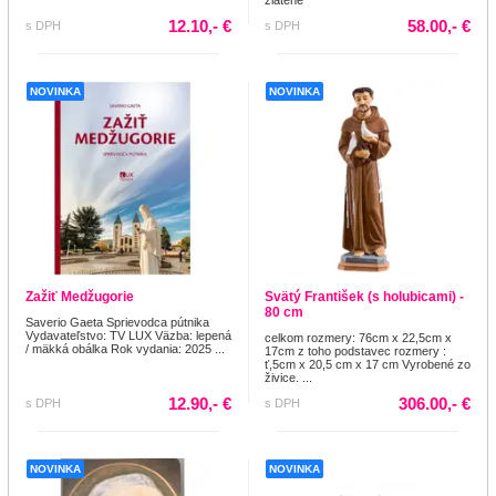
12.10,- €
58.00,- €
s DPH
s DPH
NOVINKA
NOVINKA
Zažiť Medžugorie
Svätý František (s holubicami) -
80 cm
Saverio Gaeta Sprievodca pútnika
Vydavateľstvo: TV LUX Väzba: lepená
celkom rozmery: 76cm x 22,5cm x
/ mäkká obálka Rok vydania: 2025 ...
17cm z toho podstavec rozmery :
ť,5cm x 20,5 cm x 17 cm Vyrobené zo
živice. ...
12.90,- €
306.00,- €
s DPH
s DPH
NOVINKA
NOVINKA