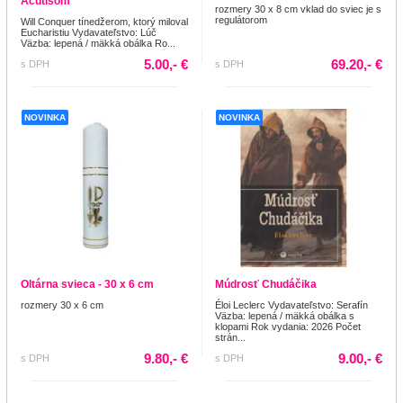
Acutisom
rozmery 30 x 8 cm vklad do sviec je s
regulátorom
Will Conquer tínedžerom, ktorý miloval
Eucharistiu Vydavateľstvo: Lúč
Väzba: lepená / mäkká obálka Ro...
5.00,- €
69.20,- €
s DPH
s DPH
NOVINKA
NOVINKA
Oltárna svieca - 30 x 6 cm
Múdrosť Chudáčika
rozmery 30 x 6 cm
Éloi Leclerc Vydavateľstvo: Serafín
Väzba: lepená / mäkká obálka s
klopami Rok vydania: 2026 Počet
strán...
9.80,- €
9.00,- €
s DPH
s DPH