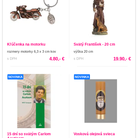
Kľúčenka na motorku
Svätý František - 20 cm
rozmery motorky 6,3 x 3 cm kov
výška 20 cm
4.80,- €
19.90,- €
s DPH
s DPH
NOVINKA
NOVINKA
15 dní so svätým Carlom
Vosková olejová svieca