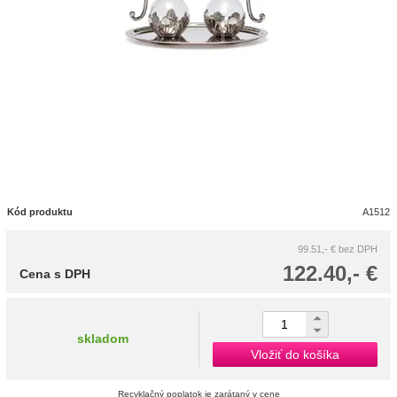
Kód produktu
A1512
99.51,- €
bez DPH
122.40,- €
Cena s DPH
skladom
Vložiť do košíka
Recyklačný poplatok je zarátaný v cene