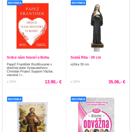
NOVINKA
NOVINKA
Srdce nám hovorí o Bohu
Svätá Rita - 30 cm
Papež František Rozlišovanie v
výška 30 cm
dnešnej dobe Vydavateľstvo:
Christian Project Support Väzba:
viazaná / t...
13.90,- €
35.06,- €
s DPH
s DPH
NOVINKA
NOVINKA