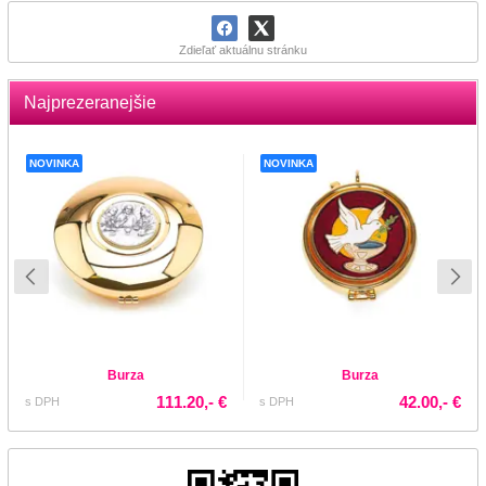
Zdieľať aktuálnu stránku
Najprezeranejšie
NOVINKA
NOVINKA
Burza
Burza
111.20,- €
42.00,- €
s DPH
s DPH