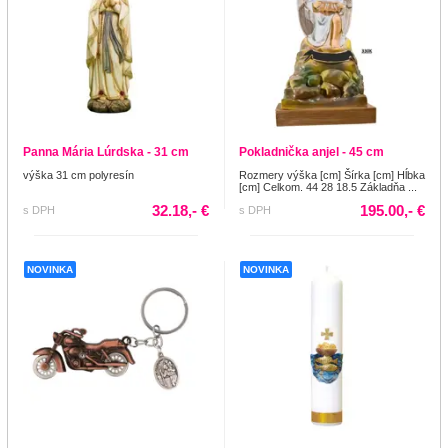
Panna Mária Lúrdska - 31 cm
Pokladnička anjel - 45 cm
výška 31 cm polyresín
Rozmery výška [cm] Šírka [cm] Hĺbka
[cm] Celkom. 44 28 18.5 Základňa ...
32.18,- €
195.00,- €
s DPH
s DPH
NOVINKA
NOVINKA