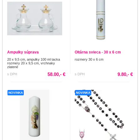
Ampulky súprava
Oltárna svieca - 30 x 6 cm
20 x 9,5 cm, ampulky 100 ml tacka
rozmery 30 x 6 cm
rozmery 20 x 9,5 cm, vrchnaky
zlatené
58.00,- €
9.80,- €
s DPH
s DPH
NOVINKA
NOVINKA