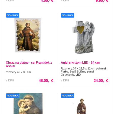
4.00,- €
9.90,- €
s DPH
s DPH
NOVINKA
NOVINKA
Obraz na plátne - sv. František z
Anjel s krížom LED - 34 cm
Assisi
Rozmery:34 x 22,5 x 12 cm polyrezín
Farba: Šedá Solárny panel
rozmery 40 x 30 cm
Osvetlenie: LED
48.00,- €
24.00,- €
s DPH
s DPH
NOVINKA
NOVINKA