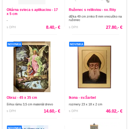
Oltárna svieca s aplikaciou - 17
Ruženec s relikviou - sv. Rity
x 5 cm
dlžka 49 cm zrnko 8 mm vrecuško na
ruženec
-
8.40,- €
27.80,- €
s DPH
s DPH
NOVINKA
NOVINKA
Obraz - 45 x 35 cm
Ikona - sv.Šarbel
šírka rámu 3,5 cm materiál drevo
rozmery 23 x 18 x 2 cm
14.60,- €
46.02,- €
s DPH
s DPH
NOVINKA