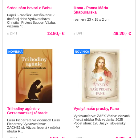
Srdce nám hovorí o Bohu
Ikona - Panna Mária
Škapuliarska
Papež František Rozlišovanie v
dnešnej dobe Vydavateľstvo:
rozmery 23 x 18 x 2 cm
Christian Project Support Väzba:
viazaná / t...
13.90,- €
49.20,- €
s DPH
s DPH
NOVINKA
NOVINKA
Tri hodiny agónie v
Vyslyš naše prosby, Pane
Getsemanskej záhrade
Vydavateľstvo: ZAEX Väzba: viazaná
/ tvrdá obálka Rok vydania: 2025
Luisa Piccarreta vo videniach Luisy
Počet strán: 120 Jazyk: slovenský
Piccarrety Vydavateľstvo:
For...
ZACHEJ.sk Väzba: lepená / mäkká
obálka R...