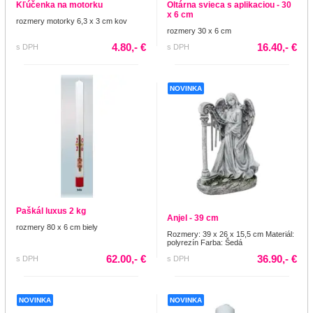
Kľúčenka na motorku
Oltárna svieca s aplikaciou - 30
x 6 cm
rozmery motorky 6,3 x 3 cm kov
rozmery 30 x 6 cm
4.80,- €
16.40,- €
s DPH
s DPH
NOVINKA
Paškál luxus 2 kg
Anjel - 39 cm
rozmery 80 x 6 cm biely
Rozmery: 39 x 26 x 15,5 cm Materiál:
polyrezín Farba: Šedá
62.00,- €
36.90,- €
s DPH
s DPH
NOVINKA
NOVINKA