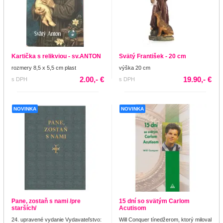
Kartička s relikviou - sv.ANTON
Svätý František - 20 cm
rozmery 8,5 x 5,5 cm plast
výška 20 cm
2.00,- €
19.90,- €
s DPH
s DPH
NOVINKA
NOVINKA
Pane, zostaň s nami /pre
15 dní so svätým Carlom
starších/
Acutisom
24. upravené vydanie Vydavateľstvo:
Will Conquer tínedžerom, ktorý miloval