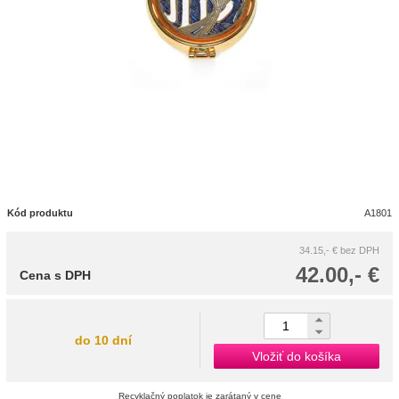
Kód produktu
A1801
34.15,- €
bez DPH
42.00,- €
Cena s DPH
do 10 dní
Vložiť do košíka
Recyklačný poplatok je zarátaný v cene