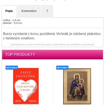
Popis
Komentáre
?
výška - 1,4 cm
priemer - 5,4 cm
Burza vyrobená z kovu, pozlátená.
Vrchnák je zdobený plaketou
s farebným smaltom.
(vyhradzujeme si právo meniť tieto popisy a špecifikácie bez predošlého upozornenia)
TOP PRODUKTY
NOVINKA
NOVINKA