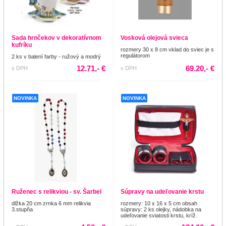
Sada hrnčekov v dekoratívnom
Vosková olejová svieca
kufríku
rozmery 30 x 8 cm vklad do sviec je s
regulátorom
2 ks v balení farby - ružový a modrý
12.71,- €
69.20,- €
s DPH
s DPH
NOVINKA
NOVINKA
Ruženec s relikviou - sv. Šarbel
Súpravy na udeľovanie krstu
dlžka 20 cm zrnka 6 mm relikvia
rozmery: 10 x 16 x 5 cm obsah
3.stupňa
súpravy: 2 ks olejky, nádobka na
udeľovanie sviatosti krstu, kríž.