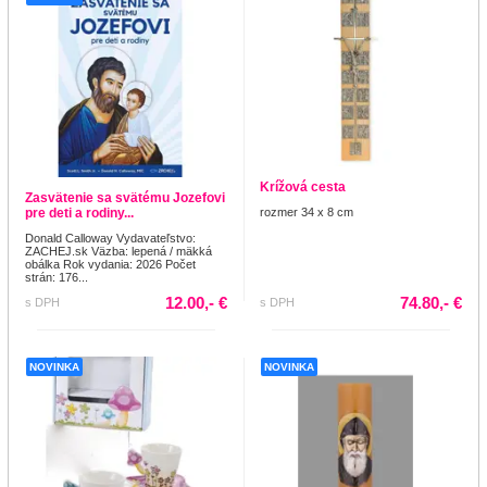
Krížová cesta
Zasvätenie sa svätému Jozefovi
pre deti a rodiny...
rozmer 34 x 8 cm
Donald Calloway Vydavateľstvo:
ZACHEJ.sk Väzba: lepená / mäkká
obálka Rok vydania: 2026 Počet
strán: 176...
12.00,- €
74.80,- €
s DPH
s DPH
NOVINKA
NOVINKA