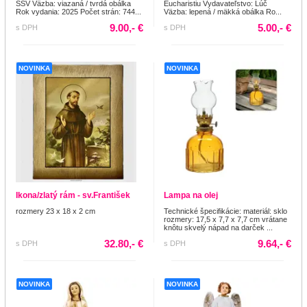
SSV Väzba: viazaná / tvrdá obálka
Eucharistiu Vydavateľstvo: Lúč
Rok vydania: 2025 Počet strán: 744...
Väzba: lepená / mäkká obálka Ro...
9.00,- €
5.00,- €
s DPH
s DPH
NOVINKA
NOVINKA
Ikona/zlatý rám - sv.František
Lampa na olej
rozmery 23 x 18 x 2 cm
Technické špecifikácie: materiál: sklo
rozmery: 17,5 x 7,7 x 7,7 cm vrátane
knôtu skvelý nápad na darček ...
32.80,- €
9.64,- €
s DPH
s DPH
NOVINKA
NOVINKA