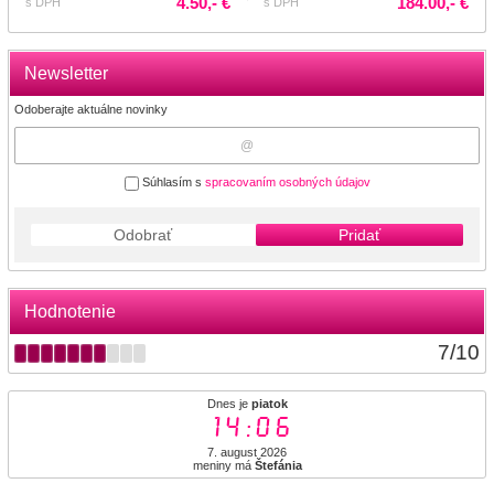
4.50,- €
184.00,- €
s DPH
s DPH
Newsletter
Odoberajte aktuálne novinky
Súhlasím s
spracovaním osobných údajov
Odobrať
Pridať
Hodnotenie
7
/
10
Dnes je
piatok
14:06
7. august 2026
meniny má
Štefánia