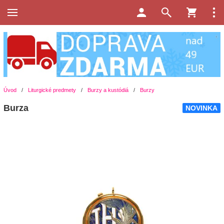
Úvod
/
Liturgické predmety
/
Burzy a kustódiá
/
Burzy
Burza
NOVINKA