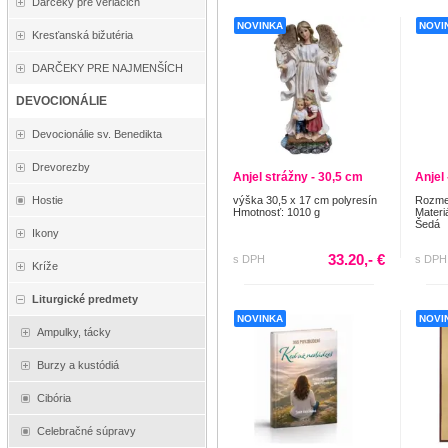
Darčeky pre veriacich
NOVINKA
NOVI
Kresťanská bižutéria
DARČEKY PRE NAJMENŠÍCH
DEVOCIONÁLIE
Devocionálie sv. Benedikta
Drevorezby
Anjel strážny - 30,5 cm
Anjel
výška 30,5 x 17 cm polyresín
Rozmer
Hostie
Hmotnosť: 1010 g
Materi
Šedá
Ikony
33.20,- €
s DPH
s DPH
Kríže
Liturgické predmety
NOVINKA
NOVI
Ampulky, tácky
Burzy a kustódiá
Cibória
Celebračné súpravy