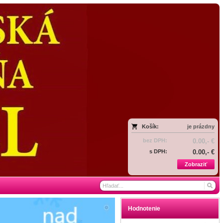
Košík:
je prázdny
bez DPH:
0.00,- €
s DPH:
0.00,- €
Zobraziť
Hodnotenie