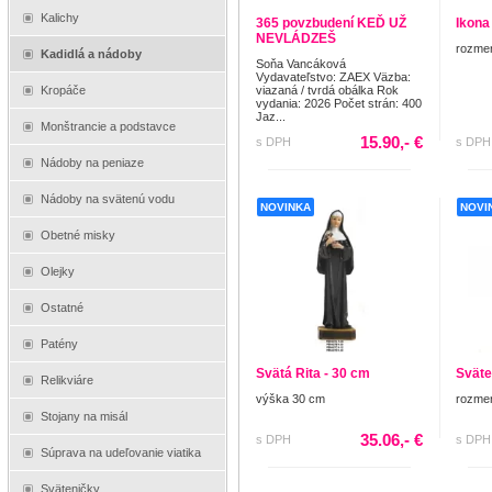
Kalichy
365 povzbudení KEĎ UŽ
Ikona
NEVLÁDZEŠ
rozmer
Kadidlá a nádoby
Soňa Vancáková
Vydavateľstvo: ZAEX Väzba:
Kropáče
viazaná / tvrdá obálka Rok
vydania: 2026 Počet strán: 400
Jaz...
Monštrancie a podstavce
15.90,- €
s DPH
s DPH
Nádoby na peniaze
Nádoby na svätenú vodu
NOVINKA
NOVI
Obetné misky
Olejky
Ostatné
Patény
Svätá Rita - 30 cm
Sväte
Relikviáre
výška 30 cm
rozmer
Stojany na misál
35.06,- €
s DPH
s DPH
Súprava na udeľovanie viatika
Sväteničky