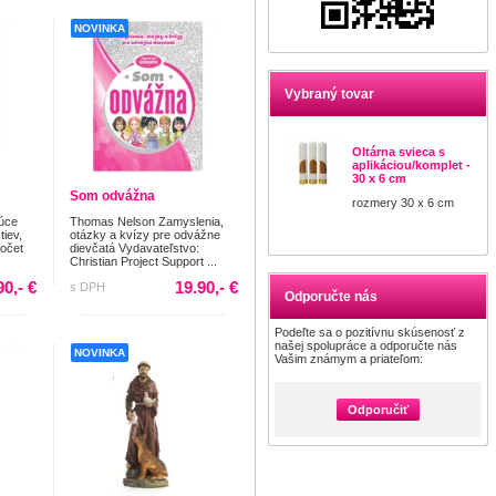
NOVINKA
Vybraný tovar
Oltárna svieca s
aplikáciou/komplet -
30 x 6 cm
Som odvážna
rozmery 30 x 6 cm
úce
Thomas Nelson Zamyslenia,
tiev,
otázky a kvízy pre odvážne
Počet
dievčatá Vydavateľstvo:
Christian Project Support ...
90,- €
19.90,- €
s DPH
Odporučte nás
Podeľte sa o pozitívnu skúsenosť z
našej spolupráce a odporučte nás
NOVINKA
Vašim známym a priateľom:
Odporučiť