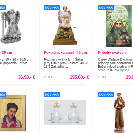
NKA
NOVINKA
NOVINKA
 - 39 cm
Pokladnička anjel - 45 cm
Príbehy svätých
y: 39 x 26 x 15,5 cm
Rozmery výška [cm] Šírka
Carey Wallace Dychber
ál: polyrezín Farba:
[cm] Hĺbka [cm] Celkom. 44 28
príbehy plné dobrodružs
18.5 Základňa ...
Božej milosti a odvahy 
strán: 234 Rok vydan...
36.90,- €
195.00,- €
19.
s DPH
s DPH
NKA
NOVINKA
NOVINKA