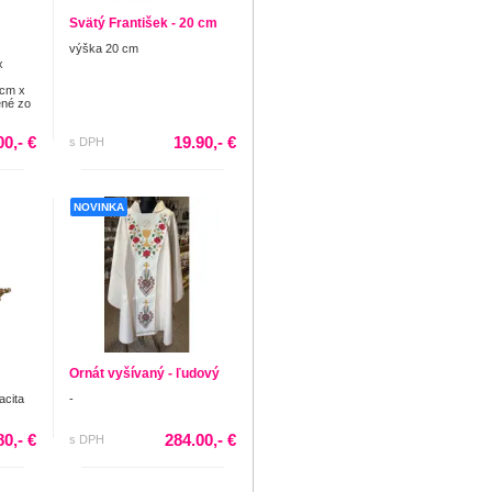
Svätý František - 20 cm
výška 20 cm
x
5cm x
ené zo
00,- €
19.90,- €
s DPH
NOVINKA
Ornát vyšívaný - ľudový
acita
-
80,- €
284.00,- €
s DPH