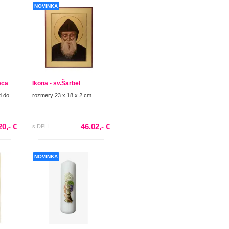
NOVINKA
eca
Ikona - sv.Šarbel
d do
rozmery 23 x 18 x 2 cm
20,- €
46.02,- €
s DPH
NOVINKA