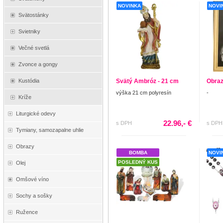
NOVINKA
NOVI
Svätostánky
Svietniky
Večné svetlá
Zvonce a gongy
Svätý Ambróz - 21 cm
Obraz
Kustódia
výška 21 cm polyresín
-
Kríže
Liturgické odevy
22.96,- €
s DPH
s DPH
Tymiany, samozapalne uhlie
Obrazy
BOMBA
NOVI
POSLEDNÝ KUS
Olej
Omšové víno
Sochy a sošky
Ružence