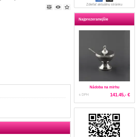
Zdieľať aktuálnu stránku
Najprezeranejšie
Nádoba na mirhu
141.45,- €
s DPH