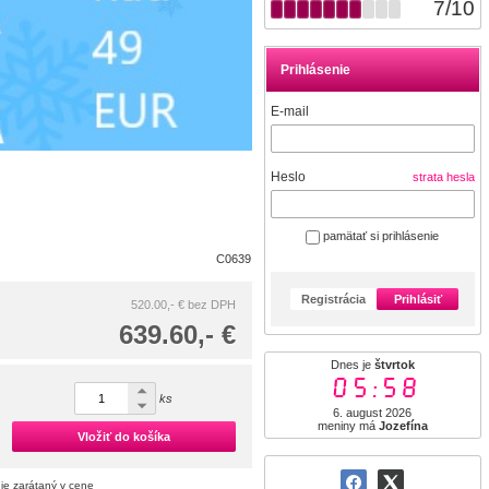
7
/
10
Prihlásenie
E-mail
Heslo
strata hesla
pamätať si prihlásenie
C0639
Registrácia
Prihlásiť
520.00,- €
bez DPH
639.60,- €
Dnes je
štvrtok
05:58
ks
6. august 2026
meniny má
Jozefína
Vložiť do košíka
je zarátaný v cene