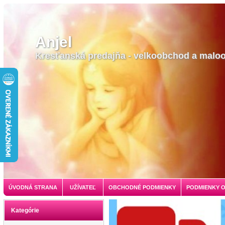
Anjel
Kresťanská predajňa - velkoobchod a malo
ÚVODNÁ STRANA
UŽÍVATEĽ
OBCHODNÉ PODMIENKY
PODMIENKY 
Kategórie