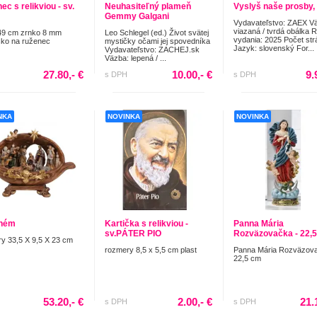
c s relikviou - sv.
Neuhasiteľný plameň
Vyslyš naše prosby,
Gemmy Galgani
Vydavateľstvo: ZAEX V
viazaná / tvrdá obálka 
49 cm zrnko 8 mm
Leo Schlegel (ed.) Život svätej
vydania: 2025 Počet str
ko na ruženec
mystičky očami jej spovedníka
Jazyk: slovenský For...
Vydavateľstvo: ZACHEJ.sk
Väzba: lepená / ...
27.80,- €
10.00,- €
9.
s DPH
s DPH
NKA
NOVINKA
NOVINKA
ehém
Kartička s relikviou -
Panna Mária
sv.PÁTER PIO
Rozväzovačka - 22,
y 33,5 X 9,5 X 23 cm
rozmery 8,5 x 5,5 cm plast
Panna Mária Rozväzova
22,5 cm
53.20,- €
2.00,- €
21.
s DPH
s DPH