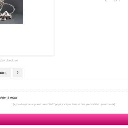
ačný charakter)
táre
?
pletená reťaz
(vyhradzujeme si právo meniť tieto popisy a špecifikácie bez predošlého upozornenia)