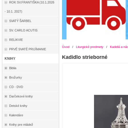
ROK SV.FRANTIŠKA (10.1.2026
- 10.1. 2027)
SVATÝ ŠARBEL
SV. CARLO ACUTIS
RELIKVIE
Úvod
/
Liturgické predmety
/
Kadidlá a ná
PRVÉ SVATÉ PRIJÍMANIE
Kadidlo strieborné
KNIHY
Biblia
Brožurky
CD - DVD
Darčekové knihy
Detské knihy
Kalendáre
Knihy pre mládež