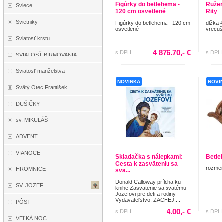
Figúrky do betlehema -
Ružene
Sviece
120 cm osvetlené
Rity
Svietniky
Figúrky do betlehema - 120 cm
dlžka 
osvetlené
vrecuš
Sviatosť krstu
4 876.70,- €
s DPH
s DPH
SVIATOSŤ BIRMOVANIA
Sviatosť manželstva
NOVINKA
NOVI
Svätý Otec František
DUŠIČKY
sv. MIKULÁŠ
ADVENT
VIANOCE
Skladačka s nálepkami:
Betl
Cesta k zasväteniu sa
rozmer
HROMNICE
svä...
Donald Calloway príloha ku
SV. JOZEF
knihe Zasvätenie sa svätému
Jozefovi pre deti a rodiny
Vydavateľstvo: ZACHEJ....
PÔST
4.00,- €
s DPH
s DPH
VEĽKÁ NOC