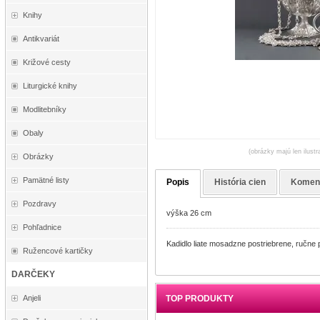
Knihy
Antikvariát
Križové cesty
Liturgické knihy
Modlitebníky
Obaly
(obrázky majú len ilustr
Obrázky
Pamätné listy
Popis
História cien
Komen
Pozdravy
výška 26 cm
Pohľadnice
Kadidlo liate mosadzne postriebrene, ručne 
Ružencové kartičky
DARČEKY
Anjeli
TOP PRODUKTY