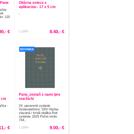
 Pane
Oltárna svieca s
aplikaciou - 17 x 5 cm
äzba:
Rok
-
án: 120
90,- €
8.40,- €
s DPH
NOVINKA
Pane, zostaň s nami /pre
5 cm
starších/
čka -
24. upravené vydanie
Vydavateľstvo: SSV Väzba:
viazaná / tvrdá obálka Rok
vydania: 2025 Počet strán:
744...
11,- €
9.00,- €
s DPH