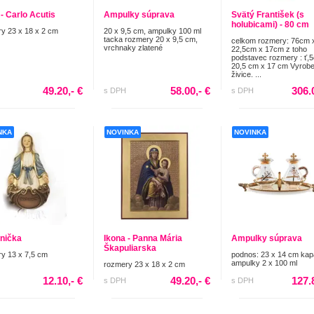
 - Carlo Acutis
Ampulky súprava
Svätý František (s
holubicami) - 80 cm
y 23 x 18 x 2 cm
20 x 9,5 cm, ampulky 100 ml
tacka rozmery 20 x 9,5 cm,
celkom rozmery: 76cm 
vrchnaky zlatené
22,5cm x 17cm z toho
podstavec rozmery : ť,
20,5 cm x 17 cm Vyrob
živice. ...
49.20,- €
58.00,- €
306.
s DPH
s DPH
NKA
NOVINKA
NOVINKA
nička
Ikona - Panna Mária
Ampulky súprava
Škapuliarska
y 13 x 7,5 cm
podnos: 23 x 14 cm kap
ampulky 2 x 100 ml
rozmery 23 x 18 x 2 cm
12.10,- €
49.20,- €
127.
s DPH
s DPH