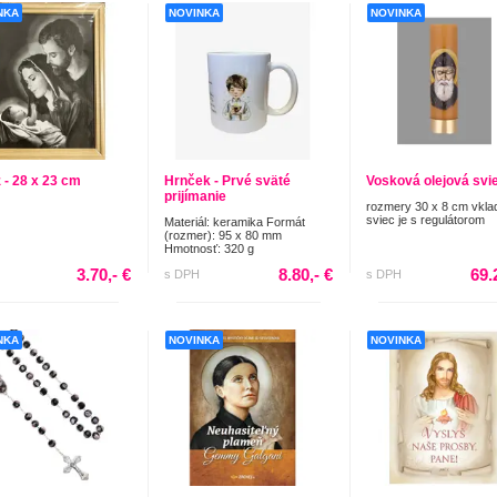
NKA
NOVINKA
NOVINKA
 - 28 x 23 cm
Hrnček - Prvé sväté
Vosková olejová svi
prijímanie
rozmery 30 x 8 cm vkla
sviec je s regulátorom
Materiál: keramika Formát
(rozmer): 95 x 80 mm
Hmotnosť: 320 g
3.70,- €
8.80,- €
69.
s DPH
s DPH
NKA
NOVINKA
NOVINKA