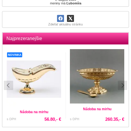
meniny má
Ľubomíra
Zdieľať aktuálnu stránku
Najprezeranejšie
NOVINKA
Nádoba na mirhu
Nádoba na mirhu
56.80,- €
260.35,- €
s DPH
s DPH