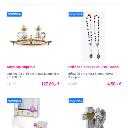
NOVINKA
NOVINKA
Ampulky súprava
Ruženec s relikviou - sv. Šarbel
podnos: 23 x 14 cm kapacita ampulky
dlžka 20 cm zrnka 6 mm relikvia
2 x 100 ml
3.stupňa
127.80,- €
4.50,- €
s DPH
s DPH
NOVINKA
NOVINKA