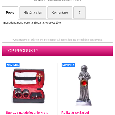
Popis
História cien
Komentáre
?
mosadzna postriebrena zlievana, vysoka 10 cm
-
(vyhradzujeme si právo meniť tieto popisy a špecifikácie bez predošlého upozornenia)
TOP PRODUKTY
NOVINKA
NOVINKA
Súpravy na udeľovanie krstu
Relikviár sv.Šarbel