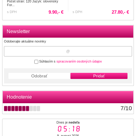
Počet strán: 120 Jazyk: slovenský
For...
9.90,- €
27.80,- €
s DPH
s DPH
Newsletter
Odoberajte aktuálne novinky
Súhlasím s
spracovaním osobných údajov
Odobrať
Pridať
Hodnotenie
7
/
10
Dnes je
nedeľa
05:18
9. august 2026