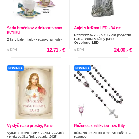
Sada hrnčekov v dekoratívnom
Anjel s krížom LED - 34 cm
kufríku
Rozmery:34 x 22,5 x 12 cm polyrezín
Farba: Šedá Solárny panel
2 ks v balení farby - ružový a modrý
Osvetlenie: LED
12.71,- €
24.00,- €
s DPH
s DPH
NOVINKA
NOVINKA
Vyslyš naše prosby, Pane
Ruženec s relikviou - sv. Rity
Vydavateľstvo: ZAEX Väzba: viazaná
dlžka 49 cm zrnko 8 mm vrecuško na
/ tvrdá obálka Rok vydania: 2025
ruženec