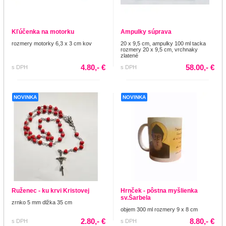
Kľúčenka na motorku
Ampulky súprava
rozmery motorky 6,3 x 3 cm kov
20 x 9,5 cm, ampulky 100 ml tacka
rozmery 20 x 9,5 cm, vrchnaky
zlatené
4.80,- €
58.00,- €
s DPH
s DPH
NOVINKA
NOVINKA
Ruženec - ku krvi Kristovej
Hrnček - pôstna myšlienka
sv.Šarbela
zrnko 5 mm dlžka 35 cm
objem 300 ml rozmery 9 x 8 cm
2.80,- €
8.80,- €
s DPH
s DPH