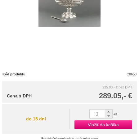
Kód produktu
C0650
235.00,- €
bez DPH
289.05,- €
Cena s DPH
ks
do 15 dní
Vložiť do košíka
Recyklačný poplatok je zarátaný v cene