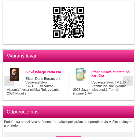
Vybraný tovar
Slová nádeje Pátra Pia
Prázdninová stierateľná
kartička
Eileen Dunn Bertanzetti
Vydavateľstvo:
Vydavateľstvo: TV LUX
ZACHEJ.sk Väzba:
Väzba: list Rok vydania:
viazaná / tvrdá obálka Rok vydania:
2025 Jazyk: slovenský Formát
2024 Počet s...
(rozmer): A4
Odporučte nás
Podeľte sa o pozitívnu skúsenosť z našej spolupráce a odporučte nás Vašim známym
a priateľom: