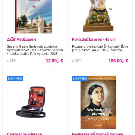
Zažiť Medžugorie
Pokladnička anjel - 45 cm
Saverio Gaeta Sprievodca pútnika
Rozmery výška [cm] Šírka [cm] Hĺbka
Vydavateľstvo: TV LUX Väzba: lepená
[cm] Celkom. 44 28 18.5 Základňa ...
/ mäkká obálka Rok vydania: 2025 ...
12.90,- €
195.00,- €
s DPH
s DPH
NOVINKA
NOVINKA
Celebračná súprava
Neuhasiteľný plameň Gemmy