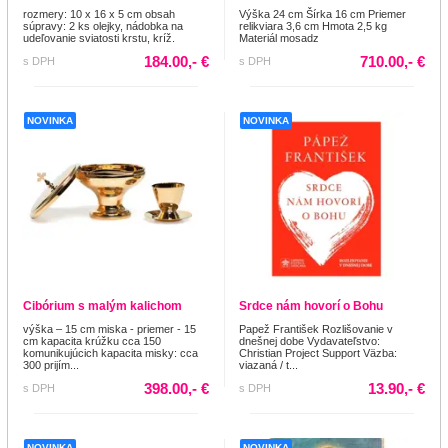
rozmery: 10 x 16 x 5 cm obsah
Výška 24 cm Šírka 16 cm Priemer
súpravy: 2 ks olejky, nádobka na
relikviara 3,6 cm Hmota 2,5 kg
udeľovanie sviatosti krstu, kríž.
Materiál mosadz
184.00,- €
710.00,- €
s DPH
s DPH
NOVINKA
NOVINKA
Cibórium s malým kalichom
Srdce nám hovorí o Bohu
výška – 15 cm miska - priemer - 15
Papež František Rozlišovanie v
cm kapacita krúžku cca 150
dnešnej dobe Vydavateľstvo:
komunikujúcich kapacita misky: cca
Christian Project Support Väzba:
300 prijím...
viazaná / t...
398.00,- €
13.90,- €
s DPH
s DPH
NOVINKA
NOVINKA