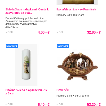
Skladačka s nálepkami: Cesta k
Ikona/zlatý rám - sv.František
zasväteniu sa svä...
rozmery 23 x 18 x 2 cm
Donald Calloway príloha ku knihe
Zasvätenie sa svätému Jozefovi pre
deti a rodiny Vydavateľstvo:
ZACHEJ....
4.00,- €
32.80,- €
s DPH
s DPH
NOVINKA
NOVINKA
Oltárna svieca s aplikaciou - 17
Betlehém
x 5 cm
rozmery 33,5 X 9,5 X 23 cm
-
8.40,- €
53.20,- €
s DPH
s DPH