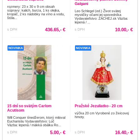
Galgani
rozmery: 23 x 30 x 9 cm obsah
súpravy: kalich, burza, 1 ks olejka,
Leo Schlegel (ed.) Život svätej
kropáč, 2 ks nádobky na víno a vodu,
mystičky očami jej spovedníka
štóla...
Vydavateľstvo: ZACHEJ.sk Väzba:
lepená / ...
436.65,- €
10.00,- €
s DPH
s DPH
NOVINKA
NOVINKA
15 dní so svätým Carlom
Pražské Jezuliatko - 20 cm
Acutisom
výčka 20 cm Vyrobené zo živicovej
hmoty.
Will Conquer tínedžerom, ktorý miloval
Eucharistiu Vydavateľstvo: Lúč
Väzba: lepená / mäkká obálka Ro...
5.00,- €
16.40,- €
s DPH
s DPH