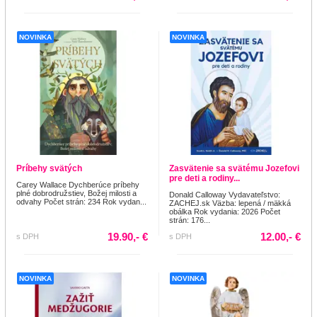
NOVINKA
NOVINKA
Príbehy svätých
Zasvätenie sa svätému Jozefovi
pre deti a rodiny...
Carey Wallace Dychberúce príbehy
plné dobrodružstiev, Božej milosti a
Donald Calloway Vydavateľstvo:
odvahy Počet strán: 234 Rok vydan...
ZACHEJ.sk Väzba: lepená / mäkká
obálka Rok vydania: 2026 Počet
strán: 176...
19.90,- €
12.00,- €
s DPH
s DPH
NOVINKA
NOVINKA