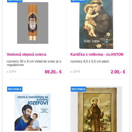
Vosková olejová svieca
Kartička s relikviou - sv.ANTON
rozmery 30 x 8 cm vklad do sviec je s
rozmery 8,5 x 5,5 cm plast
regulátorom
69.20,- €
2.00,- €
s DPH
s DPH
NOVINKA
NOVINKA