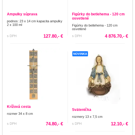
Ampulky súprava
Figúrky do betlehema - 120 cm
osvetlené
podnos: 23 x 14 cm kapacita ampulky
2 x 100 ml
Figúrky do betlehema - 120 cm
osvetlené
127.80,- €
4 876.70,- €
s DPH
s DPH
NOVINKA
Krížová cesta
Svätenička
rozmer 34 x 8 cm
rozmery 13 x 7,5 cm
74.80,- €
12.10,- €
s DPH
s DPH