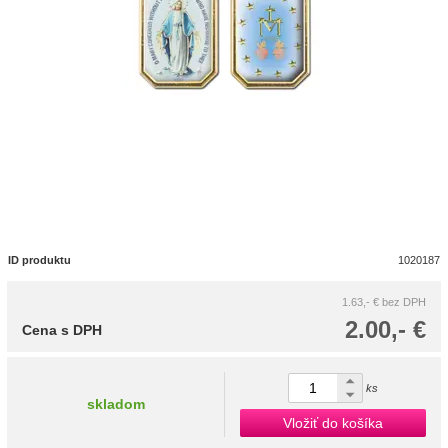
ID produktu
1020187
1.63,- €
bez DPH
2.00,- €
Cena s DPH
ks
skladom
Vložiť do košíka