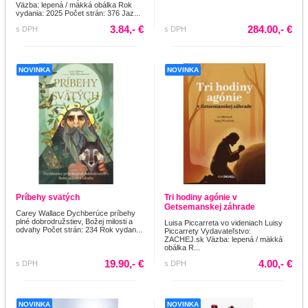
Väzba: lepená / mäkká obálka Rok
vydania: 2025 Počet strán: 376 Jaz...
3.84,- €
284.00,- €
s DPH
s DPH
NOVINKA
NOVINKA
Príbehy svätých
Tri hodiny agónie v
Getsemanskej záhrade
Carey Wallace Dychberúce príbehy
plné dobrodružstiev, Božej milosti a
Luisa Piccarreta vo videniach Luisy
odvahy Počet strán: 234 Rok vydan...
Piccarrety Vydavateľstvo:
ZACHEJ.sk Väzba: lepená / mäkká
obálka R...
19.90,- €
4.00,- €
s DPH
s DPH
NOVINKA
NOVINKA