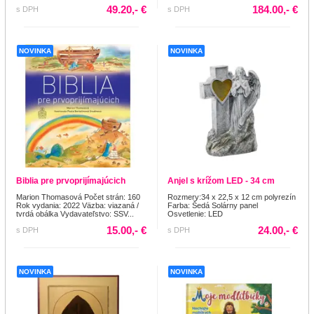
49.20,- €
184.00,- €
s DPH
s DPH
NOVINKA
NOVINKA
Biblia pre prvoprijímajúcich
Anjel s krížom LED - 34 cm
Marion Thomasová Počet strán: 160
Rozmery:34 x 22,5 x 12 cm polyrezín
Rok vydania: 2022 Väzba: viazaná /
Farba: Šedá Solárny panel
tvrdá obálka Vydavateľstvo: SSV...
Osvetlenie: LED
15.00,- €
24.00,- €
s DPH
s DPH
NOVINKA
NOVINKA