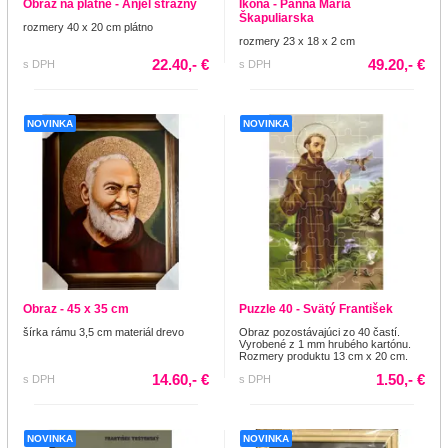
Obraz na plátne - Anjel strážny
Ikona - Panna Mária
Škapuliarska
rozmery 40 x 20 cm plátno
rozmery 23 x 18 x 2 cm
22.40,- €
49.20,- €
s DPH
s DPH
NOVINKA
NOVINKA
Obraz - 45 x 35 cm
Puzzle 40 - Svätý František
šírka rámu 3,5 cm materiál drevo
Obraz pozostávajúci zo 40 častí.
Vyrobené z 1 mm hrubého kartónu.
Rozmery produktu 13 cm x 20 cm.
14.60,- €
1.50,- €
s DPH
s DPH
NOVINKA
NOVINKA