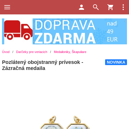
Úvod
/
Darčeky pre veriacich
/
Medailoniky, Škapuliare
Pozlátený obojstranný prívesok -
NOVINKA
Zázračná medaila