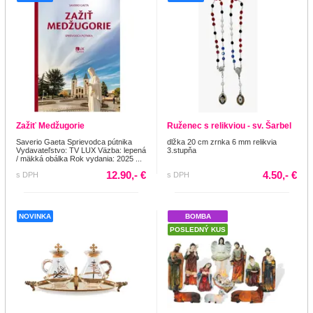
Zažiť Medžugorie
Ruženec s relikviou - sv. Šarbel
Saverio Gaeta Sprievodca pútnika
dlžka 20 cm zrnka 6 mm relikvia
Vydavateľstvo: TV LUX Väzba: lepená
3.stupňa
/ mäkká obálka Rok vydania: 2025 ...
12.90,- €
4.50,- €
s DPH
s DPH
NOVINKA
BOMBA
POSLEDNÝ KUS