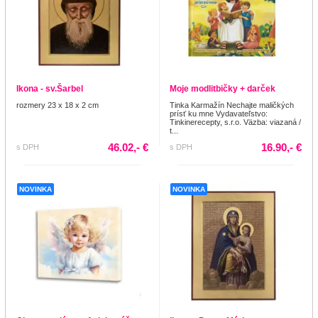
Ikona - sv.Šarbel
Moje modlitbičky + darček
rozmery 23 x 18 x 2 cm
Tinka Karmažín Nechajte maličkých
prísť ku mne Vydavateľstvo:
Tinkinerecepty, s.r.o. Väzba: viazaná /
t...
46.02,- €
16.90,- €
s DPH
s DPH
NOVINKA
NOVINKA