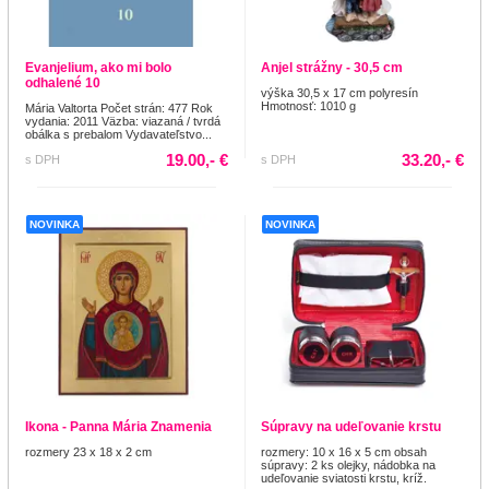
Evanjelium, ako mi bolo
Anjel strážny - 30,5 cm
odhalené 10
výška 30,5 x 17 cm polyresín
Hmotnosť: 1010 g
Mária Valtorta Počet strán: 477 Rok
vydania: 2011 Väzba: viazaná / tvrdá
obálka s prebalom Vydavateľstvo...
19.00,- €
33.20,- €
s DPH
s DPH
NOVINKA
NOVINKA
Ikona - Panna Mária Znamenia
Súpravy na udeľovanie krstu
rozmery 23 x 18 x 2 cm
rozmery: 10 x 16 x 5 cm obsah
súpravy: 2 ks olejky, nádobka na
udeľovanie sviatosti krstu, kríž.