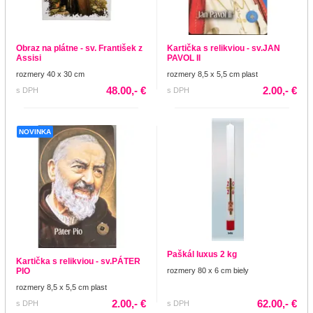
Obraz na plátne - sv. František z
Kartička s relikviou - sv.JAN
Assisi
PAVOL II
rozmery 40 x 30 cm
rozmery 8,5 x 5,5 cm plast
48.00,- €
2.00,- €
s DPH
s DPH
NOVINKA
Paškál luxus 2 kg
Kartička s relikviou - sv.PÁTER
PIO
rozmery 80 x 6 cm biely
rozmery 8,5 x 5,5 cm plast
2.00,- €
62.00,- €
s DPH
s DPH