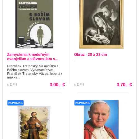
Zamyslenia k nedeľným
Obraz - 28 x 23 cm
evanjeliám a slávnostiam v...
-
František Trstenský Na minútku s
Božím slovom. Vydavateľstvo:
František Trstenský Väzba: lepená /
mäkká...
3.00,- €
3.70,- €
s DPH
s DPH
NOVINKA
NOVINKA