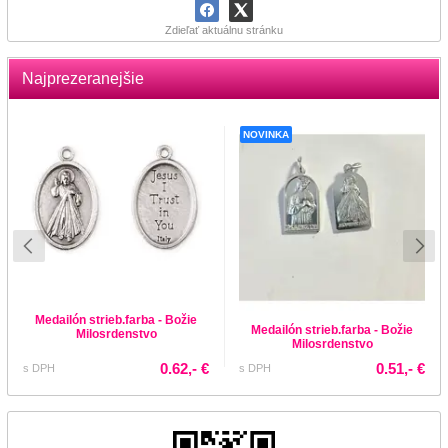
Zdieľať aktuálnu stránku
Najprezeranejšie
NOVINKA
Medailón strieb.farba - Božie
Medailón strieb.farba - Božie
Milosrdenstvo
Milosrdenstvo
0.62,- €
0.51,- €
s DPH
s DPH