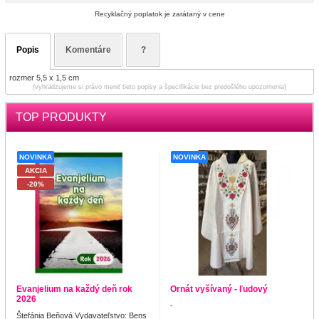
Recyklačný poplatok je zarátaný v cene
Popis
Komentáre
?
rozmer 5,5 x 1,5 cm
(vyhradzujeme si právo meniť tieto popisy a špecifikácie bez predošlého upozornenia)
TOP PRODUKTY
NOVINKA
NOVINKA
AKCIA
-20%
Evanjelium na každý deň rok
Ornát vyšívaný - ľudový
2026
-
Štefánia Beňová Vydavateľstvo: Bens