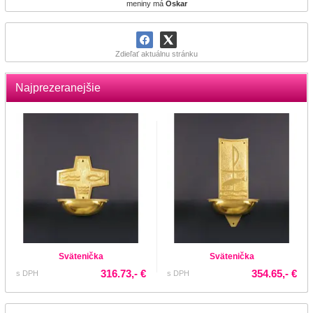
meniny má
Oskar
Zdieľať aktuálnu stránku
Najprezeranejšie
Svätenička
Svätenička
316.73,- €
354.65,- €
s DPH
s DPH