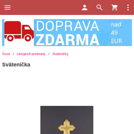
Úvod
/
Liturgické predmety
/
Sväteničky
Svätenička