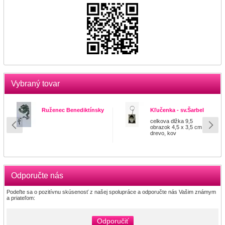
Vybraný tovar
Ruženec Benediktínsky
Kľučenka - sv.Šarbel
celkova dlžka 9,5
obrazok 4,5 x 3,5 cm
drevo, kov
Odporučte nás
Podeľte sa o pozitívnu skúsenosť z našej spolupráce a odporučte nás Vašim známym
a priateľom:
Odporučiť