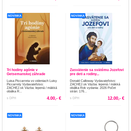
NOVINKA
NOVINKA
Tri hodiny agónie v
Zasvätenie sa svätému Jozefovi
Getsemanskej záhrade
pre deti a rodiny...
Luisa Piccarreta vo videniach Luisy
Donald Calloway Vydavateľstvo:
Piccarrety Vydavateľstvo:
ZACHEJ.sk Väzba: lepená / mäkká
ZACHEJ.sk Väzba: lepená / mäkká
obálka Rok vydania: 2026 Počet
obálka R...
strán: 176...
4.00,- €
12.00,- €
s DPH
s DPH
NOVINKA
NOVINKA