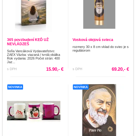
365 povzbudení KEĎ UŽ
Vosková olejová svieca
NEVLÁDZEŠ
rozmery 30 x 8 cm vklad do sviec je s
regulátorom
Soňa Vancáková Vydavateľstvo:
ZAEX Väzba: viazaná / tvrdá obálka
Rok vydania: 2026 Počet strán: 400
Jaz...
15.90,- €
69.20,- €
s DPH
s DPH
NOVINKA
NOVINKA