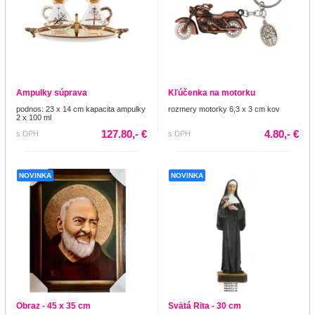
Ampulky súprava
Kľúčenka na motorku
podnos: 23 x 14 cm kapacita ampulky
rozmery motorky 6,3 x 3 cm kov
2 x 100 ml
127.80,- €
4.80,- €
s DPH
s DPH
NOVINKA
NOVINKA
Obraz - 45 x 35 cm
Svätá Rita - 30 cm