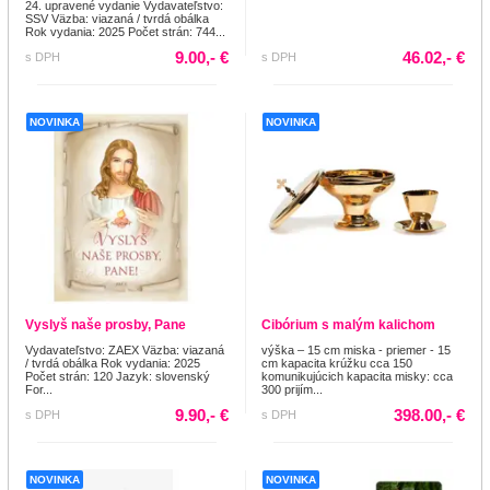
24. upravené vydanie Vydavateľstvo:
SSV Väzba: viazaná / tvrdá obálka
Rok vydania: 2025 Počet strán: 744...
9.00,- €
46.02,- €
s DPH
s DPH
NOVINKA
NOVINKA
Vyslyš naše prosby, Pane
Cibórium s malým kalichom
Vydavateľstvo: ZAEX Väzba: viazaná
výška – 15 cm miska - priemer - 15
/ tvrdá obálka Rok vydania: 2025
cm kapacita krúžku cca 150
Počet strán: 120 Jazyk: slovenský
komunikujúcich kapacita misky: cca
For...
300 prijím...
9.90,- €
398.00,- €
s DPH
s DPH
NOVINKA
NOVINKA