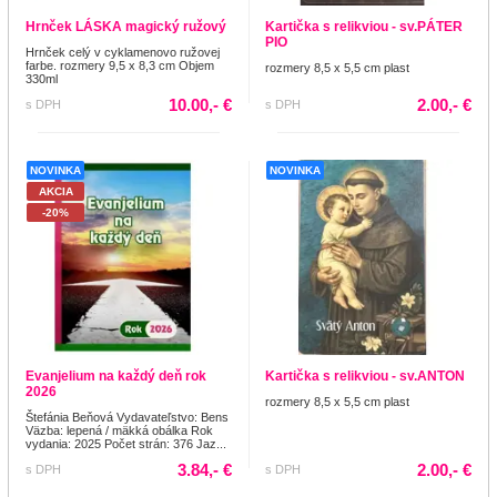
Hrnček LÁSKA magický ružový
Kartička s relikviou - sv.PÁTER
PIO
Hrnček celý v cyklamenovo ružovej
farbe. rozmery 9,5 x 8,3 cm Objem
rozmery 8,5 x 5,5 cm plast
330ml
10.00,- €
2.00,- €
s DPH
s DPH
NOVINKA
NOVINKA
AKCIA
-20%
Evanjelium na každý deň rok
Kartička s relikviou - sv.ANTON
2026
rozmery 8,5 x 5,5 cm plast
Štefánia Beňová Vydavateľstvo: Bens
Väzba: lepená / mäkká obálka Rok
vydania: 2025 Počet strán: 376 Jaz...
3.84,- €
2.00,- €
s DPH
s DPH