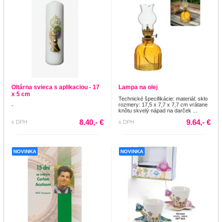
Oltárna svieca s aplikaciou - 17
Lampa na olej
x 5 cm
Technické špecifikácie: materiál: sklo
rozmery: 17,5 x 7,7 x 7,7 cm vrátane
-
knôtu skvelý nápad na darček ...
8.40,- €
9.64,- €
s DPH
s DPH
NOVINKA
NOVINKA