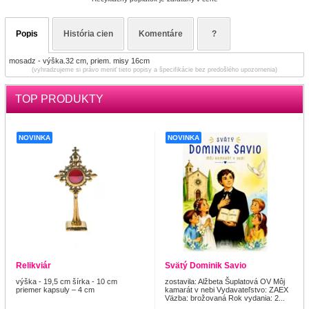
Popis
História cien
Komentáre
?
mosadz - výška.32 cm, priem. misy 16cm
(vyhradzujeme si právo meniť tieto popisy a špecifikácie bez predošlého upozornenia)
TOP PRODUKTY
NOVINKA
NOVINKA
Relikviár
Svätý Dominik Savio
výška - 19,5 cm šírka - 10 cm
zostavila: Alžbeta Šuplatová OV Môj
priemer kapsuly – 4 cm
kamarát v nebi Vydavateľstvo: ZAEX
Väzba: brožovaná Rok vydania: 2...