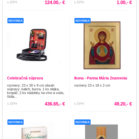
124.00,- €
1.00,- €
s DPH
s DPH
NOVINKA
NOVINKA
Celebračná súprava
Ikona - Panna Mária Znamenia
rozmery: 23 x 30 x 9 cm obsah
rozmery 23 x 18 x 2 cm
súpravy: kalich, burza, 1 ks olejka,
kropáč, 2 ks nádobky na víno a vodu,
štóla...
436.65,- €
49.20,- €
s DPH
s DPH
NOVINKA
NOVINKA