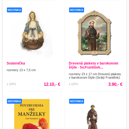
NOVINKA
NOVINKA
Svätenička
Drevená plaketa v barokovom
štýle - Sv.František...
rozmery 13 x 7,5 cm
rozmery 23 x 17 cm Drevenú plaketu
v barokovom štýle (Svätý František)
12.10,- €
3.90,- €
s DPH
s DPH
NOVINKA
NOVINKA