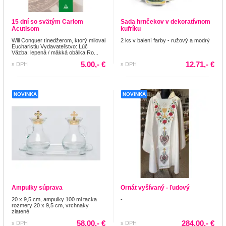
15 dní so svätým Carlom
Sada hrnčekov v dekoratívnom
Acutisom
kufríku
Will Conquer tínedžerom, ktorý miloval
2 ks v balení farby - ružový a modrý
Eucharistiu Vydavateľstvo: Lúč
Väzba: lepená / mäkká obálka Ro...
5.00,- €
12.71,- €
s DPH
s DPH
NOVINKA
NOVINKA
Ampulky súprava
Ornát vyšívaný - ľudový
20 x 9,5 cm, ampulky 100 ml tacka
-
rozmery 20 x 9,5 cm, vrchnaky
zlatené
58.00,- €
284.00,- €
s DPH
s DPH