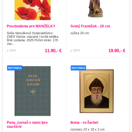
Povzbudenia pre MANŽELKY
Svätý František - 20 cm
Soňa Vancáková Vydavateľstvo:
výška 20 cm
ZAEX Väzba: viazaná / tvrdá obálka
Rok vydania: 2025 Počet strán: 176
Jaz...
11.90,- €
19.90,- €
s DPH
s DPH
NOVINKA
NOVINKA
Pane, zostaň s nami /pre
Ikona - sv.Šarbel
starších/
rozmery 23 x 18 x 2 cm