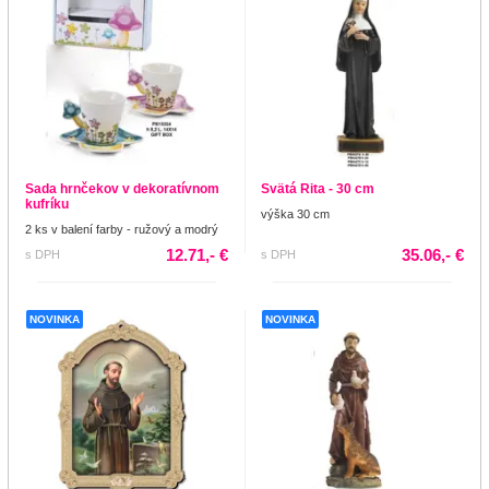
Sada hrnčekov v dekoratívnom
Svätá Rita - 30 cm
kufríku
výška 30 cm
2 ks v balení farby - ružový a modrý
12.71,- €
35.06,- €
s DPH
s DPH
NOVINKA
NOVINKA