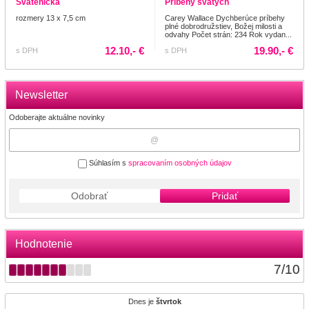
Svätenička
Príbehy svätých
rozmery 13 x 7,5 cm
Carey Wallace Dychberúce príbehy
plné dobrodružstiev, Božej milosti a
odvahy Počet strán: 234 Rok vydan...
12.10,- €
19.90,- €
s DPH
s DPH
Newsletter
Odoberajte aktuálne novinky
Súhlasím s
spracovaním osobných údajov
Odobrať
Pridať
Hodnotenie
7
/
10
Dnes je
štvrtok