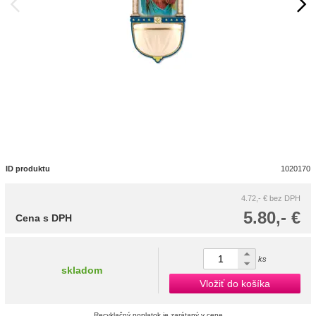
ID produktu
1020170
4.72,- €
bez DPH
5.80,- €
Cena s DPH
ks
skladom
Vložiť do košíka
Recyklačný poplatok je zarátaný v cene