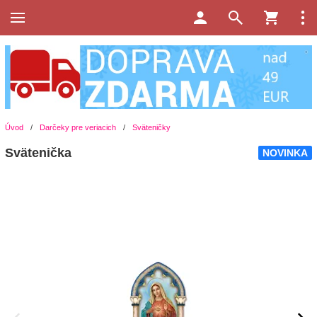
Úvod
/
Darčeky pre veriacich
/
Sväteničky
Svätenička
NOVINKA