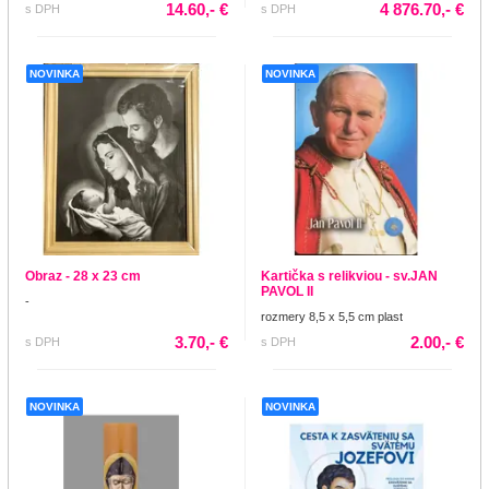
14.60,- €
4 876.70,- €
s DPH
s DPH
NOVINKA
NOVINKA
Obraz - 28 x 23 cm
Kartička s relikviou - sv.JAN
PAVOL II
-
rozmery 8,5 x 5,5 cm plast
3.70,- €
2.00,- €
s DPH
s DPH
NOVINKA
NOVINKA