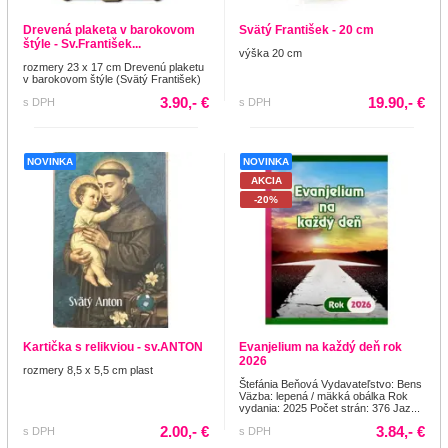
Drevená plaketa v barokovom
Svätý František - 20 cm
štýle - Sv.František...
výška 20 cm
rozmery 23 x 17 cm Drevenú plaketu
v barokovom štýle (Svätý František)
3.90,- €
19.90,- €
s DPH
s DPH
NOVINKA
NOVINKA
AKCIA
-20%
Kartička s relikviou - sv.ANTON
Evanjelium na každý deň rok
2026
rozmery 8,5 x 5,5 cm plast
Štefánia Beňová Vydavateľstvo: Bens
Väzba: lepená / mäkká obálka Rok
vydania: 2025 Počet strán: 376 Jaz...
2.00,- €
3.84,- €
s DPH
s DPH