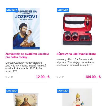
NOVINKA
NOVINKA
Zasvätenie sa svätému Jozefovi
Súpravy na udeľovanie krstu
pre deti a rodiny...
rozmery: 10 x 16 x 5 cm obsah
súpravy: 2 ks olejky, nádobka na
Donald Calloway Vydavateľstvo:
udeľovanie sviatosti krstu, kríž.
ZACHEJ.sk Väzba: lepená / mäkká
obálka Rok vydania: 2026 Počet
strán: 176...
12.00,- €
184.00,- €
s DPH
s DPH
NOVINKA
NOVINKA