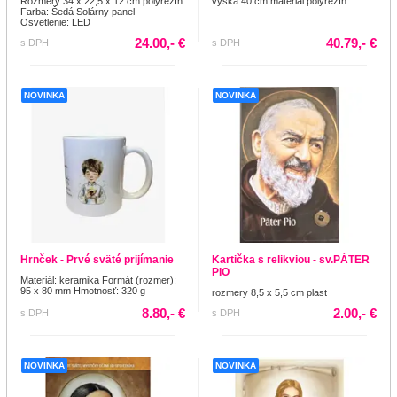
Rozmery:34 x 22,5 x 12 cm polyrezín
výška 40 cm materiál polyrezín
Farba: Šedá Solárny panel
Osvetlenie: LED
24.00,- €
40.79,- €
s DPH
s DPH
NOVINKA
NOVINKA
Hrnček - Prvé sväté prijímanie
Kartička s relikviou - sv.PÁTER
PIO
Materiál: keramika Formát (rozmer):
95 x 80 mm Hmotnosť: 320 g
rozmery 8,5 x 5,5 cm plast
8.80,- €
2.00,- €
s DPH
s DPH
NOVINKA
NOVINKA