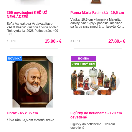
365 povzbudení KEĎ UŽ
Panna Mária Fatimská - 19,5 cm
NEVLÁDZEŠ
Výška: 19,5 cm + korunka Materiál:
odolný plast Vplyv počasia: meniaca
Soňa Vancáková Vydavateľstvo:
sa farba srsti (modrá ↔ fialová) Kor...
ZAEX Väzba: viazaná / tvrdá obálka
Rok vydania: 2026 Počet strán: 400
Jaz...
15.90,- €
27.80,- €
s DPH
s DPH
NOVINKA
BOMBA
POSLEDNÝ KUS
Obraz - 45 x 35 cm
Figúrky do betlehema - 120 cm
osvetlené
šírka rámu 3,5 cm materiál drevo
Figúrky do betlehema - 120 cm
osvetlené