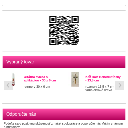
Vybraný tovar
Oltárna svieca s
Kríž kov. Benediktínsky
aplikáciou - 30 x 6 cm
- 13,5 cm
rozmery 30 x 6 cm
rozmery 13,5 x 7 cm
farba olivové drevo
Odporučte nás
Podeľte sa o pozitívnu skúsenosť z našej spolupráce a odporučte nás Vašim známym
a priateľom: