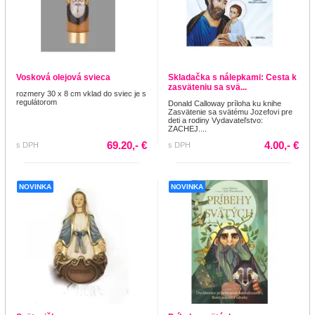
Vosková olejová svieca
Skladačka s nálepkami: Cesta k
zasväteniu sa svä...
rozmery 30 x 8 cm vklad do sviec je s
regulátorom
Donald Calloway príloha ku knihe
Zasvätenie sa svätému Jozefovi pre
deti a rodiny Vydavateľstvo:
ZACHEJ....
69.20,- €
4.00,- €
s DPH
s DPH
NOVINKA
NOVINKA