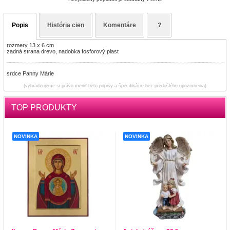
Popis
História cien
Komentáre
?
rozmery 13 x 6 cm
zadná strana drevo, nadobka fosforový plast
srdce Panny Márie
(vyhradzujeme si právo meniť tieto popisy a špecifikácie bez predošlého upozornenia)
TOP PRODUKTY
NOVINKA
NOVINKA