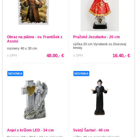
Obraz na plátne - sv. František z
Pražské Jezuliatko - 20 cm
Assisi
výčka 20 cm Vyrobené zo živicovej
hmoty.
rozmery 40 x 30 cm
48.00,- €
16.40,- €
s DPH
s DPH
NOVINKA
NOVINKA
Anjel s krížom LED - 34 cm
Svätý Šarbel - 40 cm