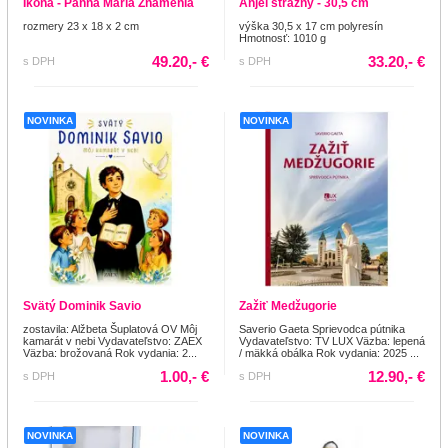
Ikona - Panna Mária Znamenia
Anjel strážny - 30,5 cm
rozmery 23 x 18 x 2 cm
výška 30,5 x 17 cm polyresín
Hmotnosť: 1010 g
49.20,- €
33.20,- €
s DPH
s DPH
NOVINKA
NOVINKA
Svätý Dominik Savio
Zažiť Medžugorie
zostavila: Alžbeta Šuplatová OV Môj
Saverio Gaeta Sprievodca pútnika
kamarát v nebi Vydavateľstvo: ZAEX
Vydavateľstvo: TV LUX Väzba: lepená
Väzba: brožovaná Rok vydania: 2...
/ mäkká obálka Rok vydania: 2025 ...
1.00,- €
12.90,- €
s DPH
s DPH
NOVINKA
NOVINKA