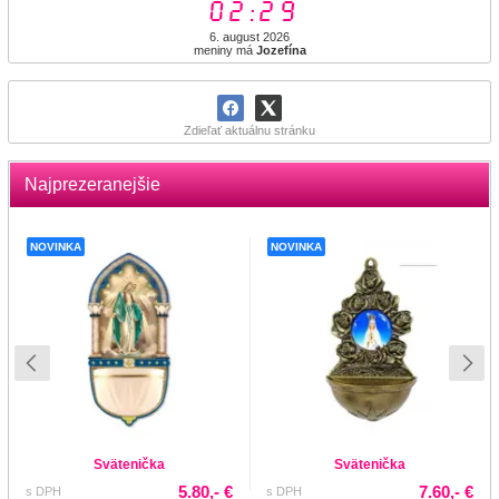
02:29
6. august 2026
meniny má
Jozefína
Zdieľať aktuálnu stránku
Najprezeranejšie
NOVINKA
NOVINKA
Svätenička
Svätenička
5.80,- €
7.60,- €
s DPH
s DPH