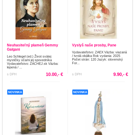
Neuhasiteľný plameň Gemmy
Vyslyš naše prosby, Pane
Galgani
Vydavateľstvo: ZAEX Väzba: viazaná
/ tvrdá obálka Rok vydania: 2025
Leo Schlegel (ed.) Život svätej
Počet strán: 120 Jazyk: slovenský
mystičky očami jej spovedníka
For...
Vydavateľstvo: ZACHEJ.sk Väzba:
lepená / ...
10.00,- €
9.90,- €
s DPH
s DPH
NOVINKA
NOVINKA