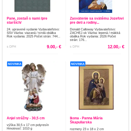
Pane, zostaň s nami /pre
Zasvätenie sa svätému Jozefovi
starších/
pre deti a rodiny...
24. upravené vydanie Vydavateľstvo:
Donald Calloway Vydavateľstvo:
SSV Väzba: viazaná / tvrdá obálka
ZACHEJ.sk Väzba: lepená / mäkká
Rok vydania: 2025 Počet strán: 744...
obálka Rok vydania: 2026 Počet
strán: 176...
9.00,- €
12.00,- €
s DPH
s DPH
NOVINKA
NOVINKA
Anjel strážny - 30,5 cm
Ikona - Panna Mária
Škapuliarska
výška 30,5 x 17 cm polyresín
Hmotnosť: 1010 g
rozmery 23 x 18 x 2 cm