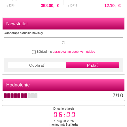
398.00,- €
12.10,- €
s DPH
s DPH
Newsletter
Odoberajte aktuálne novinky
Súhlasím s
spracovaním osobných údajov
Odobrať
Pridať
Hodnotenie
7
/
10
Dnes je
piatok
06:00
7. august 2026
meniny má
Štefánia