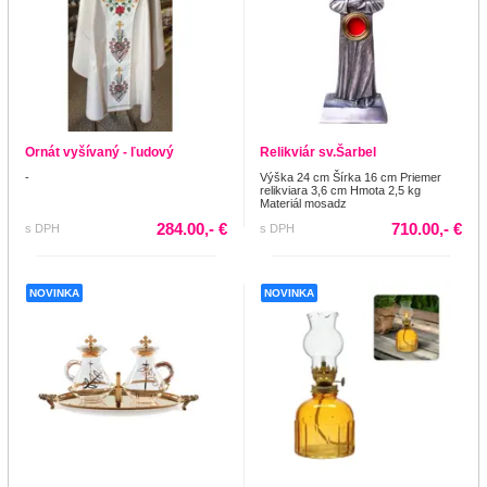
Ornát vyšívaný - ľudový
Relikviár sv.Šarbel
-
Výška 24 cm Šírka 16 cm Priemer
relikviara 3,6 cm Hmota 2,5 kg
Materiál mosadz
284.00,- €
710.00,- €
s DPH
s DPH
NOVINKA
NOVINKA