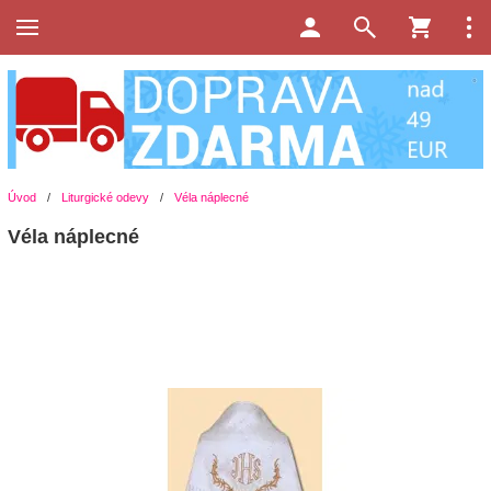
Úvod
/
Liturgické odevy
/
Véla náplecné
Véla náplecné