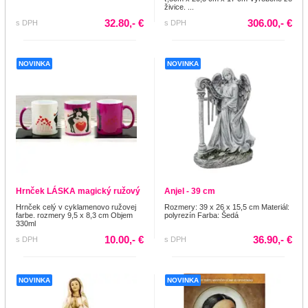
živice. ...
32.80,- €
306.00,- €
s DPH
s DPH
NOVINKA
NOVINKA
Hrnček LÁSKA magický ružový
Anjel - 39 cm
Hrnček celý v cyklamenovo ružovej
Rozmery: 39 x 26 x 15,5 cm Materiál:
farbe. rozmery 9,5 x 8,3 cm Objem
polyrezín Farba: Šedá
330ml
10.00,- €
36.90,- €
s DPH
s DPH
NOVINKA
NOVINKA