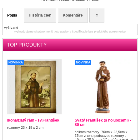
Popis
História cien
Komentáre
?
vyšívané
(vyhradzujeme si právo meniť tieto popisy a špecifikácie bez predošlého upozornenia)
TOP PRODUKTY
NOVINKA
NOVINKA
Ikona/zlatý rám - sv.František
Svätý František (s holubicami) -
80 cm
rozmery 23 x 18 x 2 cm
celkom rozmery: 76cm x 22,5cm x
17cm z toho podstavec rozmery :
ť,5cm x 20,5 cm x 17 cm Vyrobené zo