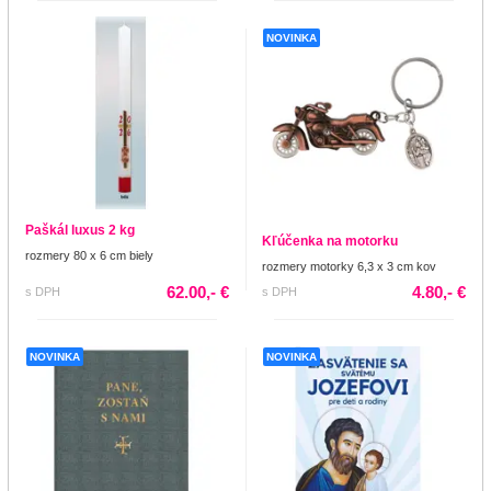
NOVINKA
Paškál luxus 2 kg
Kľúčenka na motorku
rozmery 80 x 6 cm biely
rozmery motorky 6,3 x 3 cm kov
62.00,- €
4.80,- €
s DPH
s DPH
NOVINKA
NOVINKA