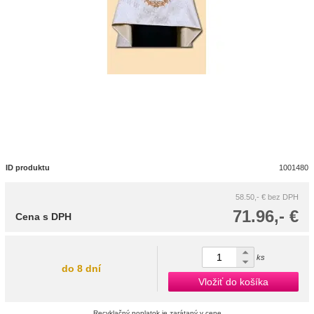
ID produktu
1001480
58.50,- €
bez DPH
71.96,- €
Cena s DPH
ks
do 8 dní
Vložiť do košíka
Recyklačný poplatok je zarátaný v cene