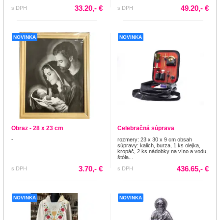
33.20,- €
49.20,- €
s DPH
s DPH
NOVINKA
NOVINKA
Obraz - 28 x 23 cm
Celebračná súprava
-
rozmery: 23 x 30 x 9 cm obsah
súpravy: kalich, burza, 1 ks olejka,
kropáč, 2 ks nádobky na víno a vodu,
štóla...
3.70,- €
436.65,- €
s DPH
s DPH
NOVINKA
NOVINKA