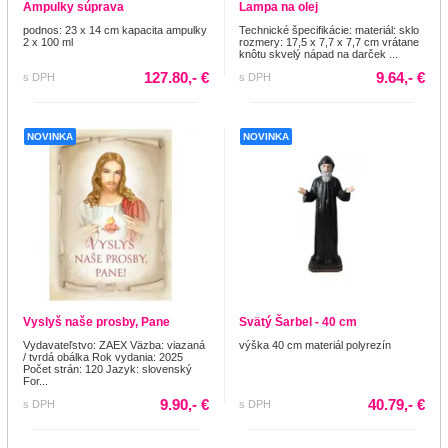
Ampulky súprava
Lampa na olej
podnos: 23 x 14 cm kapacita ampulky
Technické špecifikácie: materiál: sklo
2 x 100 ml
rozmery: 17,5 x 7,7 x 7,7 cm vrátane
knôtu skvelý nápad na darček ...
127.80,- €
9.64,- €
s DPH
s DPH
NOVINKA
NOVINKA
Vyslyš naše prosby, Pane
Svätý Šarbel - 40 cm
Vydavateľstvo: ZAEX Väzba: viazaná
výška 40 cm materiál polyrezín
/ tvrdá obálka Rok vydania: 2025
Počet strán: 120 Jazyk: slovenský
For...
9.90,- €
40.79,- €
s DPH
s DPH