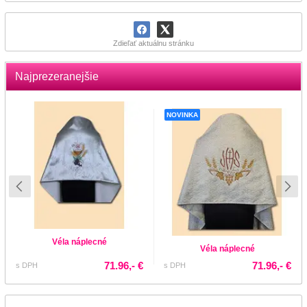
Zdieľať aktuálnu stránku
Najprezeranejšie
NOVINKA
Véla náplecné
Véla náplecné
71.96,- €
71.96,- €
s DPH
s DPH