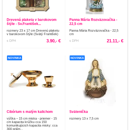
Drevená plaketa v barokovom
Panna Mária Rozväzovačka -
štýle - Sv.František...
22,5 cm
rozmery 23 x 17 cm Drevenú plaketu
Panna Mária Rozväzovačka - 22,5
v barokovom štýle (Svätý František)
cm
3.90,- €
21.11,- €
s DPH
s DPH
NOVINKA
NOVINKA
Cibórium s malým kalichom
Svätenička
výška – 15 cm miska - priemer - 15
rozmery 13 x 7,5 cm
cm kapacita krúžku cca 150
komunikujúcich kapacita misky: cca
300 prijím...