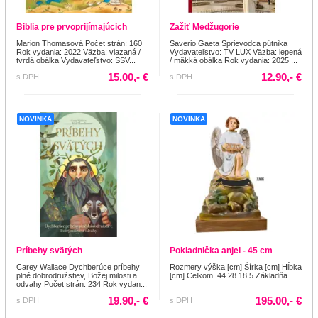
Biblia pre prvoprijímajúcich
Zažiť Medžugorie
Marion Thomasová Počet strán: 160
Saverio Gaeta Sprievodca pútnika
Rok vydania: 2022 Väzba: viazaná /
Vydavateľstvo: TV LUX Väzba: lepená
tvrdá obálka Vydavateľstvo: SSV...
/ mäkká obálka Rok vydania: 2025 ...
15.00,- €
12.90,- €
s DPH
s DPH
NOVINKA
NOVINKA
Príbehy svätých
Pokladnička anjel - 45 cm
Carey Wallace Dychberúce príbehy
Rozmery výška [cm] Šírka [cm] Hĺbka
plné dobrodružstiev, Božej milosti a
[cm] Celkom. 44 28 18.5 Základňa ...
odvahy Počet strán: 234 Rok vydan...
19.90,- €
195.00,- €
s DPH
s DPH