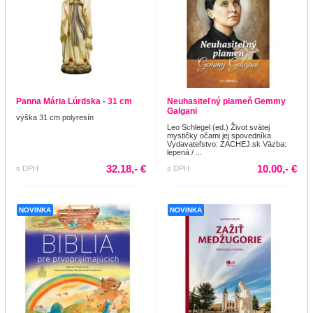
Panna Mária Lúrdska - 31 cm
Neuhasiteľný plameň Gemmy
Galgani
výška 31 cm polyresín
Leo Schlegel (ed.) Život svätej
mystičky očami jej spovedníka
Vydavateľstvo: ZACHEJ.sk Väzba:
lepená / ...
32.18,- €
10.00,- €
s DPH
s DPH
NOVINKA
NOVINKA