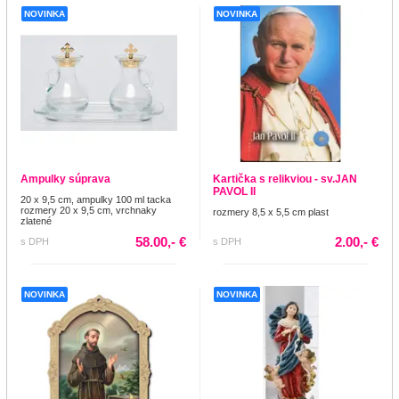
NOVINKA
NOVINKA
Ampulky súprava
Kartička s relikviou - sv.JAN
PAVOL II
20 x 9,5 cm, ampulky 100 ml tacka
rozmery 20 x 9,5 cm, vrchnaky
rozmery 8,5 x 5,5 cm plast
zlatené
58.00,- €
2.00,- €
s DPH
s DPH
NOVINKA
NOVINKA