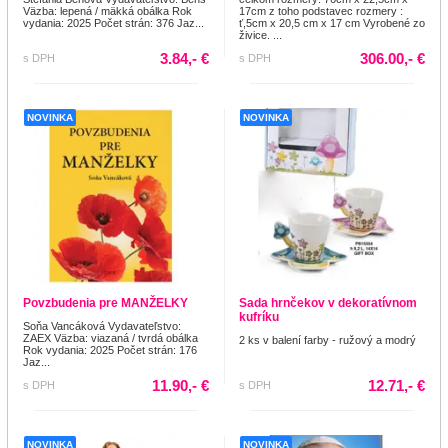
Väzba: lepená / mäkká obálka Rok
17cm z toho podstavec rozmery :
vydania: 2025 Počet strán: 376 Jaz...
ť,5cm x 20,5 cm x 17 cm Vyrobené zo
živice. ...
3.84,- €
306.00,- €
s DPH
s DPH
NOVINKA
NOVINKA
Povzbudenia pre MANŽELKY
Sada hrnčekov v dekoratívnom
kufríku
Soňa Vancáková Vydavateľstvo:
ZAEX Väzba: viazaná / tvrdá obálka
2 ks v balení farby - ružový a modrý
Rok vydania: 2025 Počet strán: 176
Jaz...
11.90,- €
12.71,- €
s DPH
s DPH
NOVINKA
NOVINKA