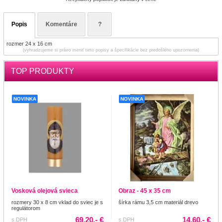
Popis
Komentáre
?
rozmer 24 x 16 cm
(vyhradzujeme si právo meniť tieto popisy a špecifikácie bez predošlého upozornenia)
TOP PRODUKTY
NOVINKA
NOVINKA
Vosková olejová svieca
Obraz - 45 x 35 cm
rozmery 30 x 8 cm vklad do sviec je s
šírka rámu 3,5 cm materiál drevo
regulátorom
69.20,- €
14.60,- €
s DPH
s DPH