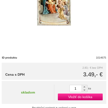
ID produktu
1014675
2.83,- €
bez DPH
3.49,- €
Cena s DPH
ks
skladom
Vložiť do košíka
Recyklačný poplatok je zarátaný v cene