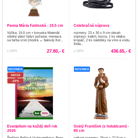
Panna Mária Fatimská - 19,5 cm
Celebračná súprava
Výška: 19,5 cm + korunka Materiál:
rozmery: 23 x 30 x 9 cm obsah
odolný plast Vplyv počasia: meniaca
súpravy: kalich, burza, 1 ks olejka,
sa farba srsti (modrá ↔ fialová) Kor...
kropáč, 2 ks nádobky na víno a vodu,
štóla...
27.80,- €
436.65,- €
s DPH
s DPH
NOVINKA
NOVINKA
AKCIA
-20%
Evanjelium na každý deň rok
Svätý František (s holubicami) -
2026
80 cm
Štefánia Beňová Vydavateľstvo: Bens
celkom rozmery: 76cm x 22,5cm x