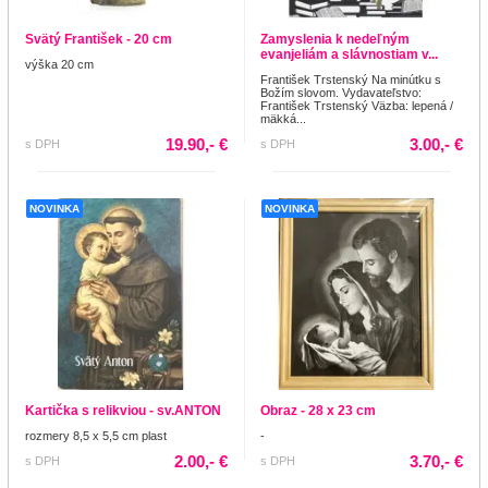
Svätý František - 20 cm
Zamyslenia k nedeľným
evanjeliám a slávnostiam v...
výška 20 cm
František Trstenský Na minútku s
Božím slovom. Vydavateľstvo:
František Trstenský Väzba: lepená /
mäkká...
19.90,- €
3.00,- €
s DPH
s DPH
NOVINKA
NOVINKA
Kartička s relikviou - sv.ANTON
Obraz - 28 x 23 cm
rozmery 8,5 x 5,5 cm plast
-
2.00,- €
3.70,- €
s DPH
s DPH