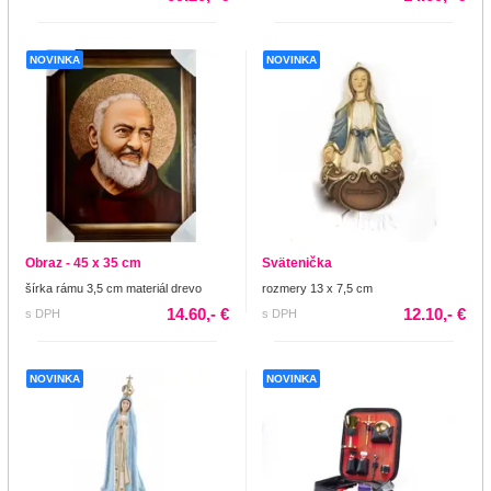
NOVINKA
NOVINKA
Obraz - 45 x 35 cm
Svätenička
šírka rámu 3,5 cm materiál drevo
rozmery 13 x 7,5 cm
14.60,- €
12.10,- €
s DPH
s DPH
NOVINKA
NOVINKA