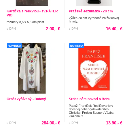
Kartička s relikviou - sv.PÁTER
Pražské Jezuliatko - 20 cm
PIO
výčka 20 cm Vyrobené zo živicovej
hmoty.
rozmery 8,5 x 5,5 cm plast
2.00,- €
16.40,- €
s DPH
s DPH
NOVINKA
NOVINKA
Ornát vyšívaný - ľudový
Srdce nám hovorí o Bohu
-
Papež František Rozlišovanie v
dnešnej dobe Vydavateľstvo:
Christian Project Support Väzba:
viazaná / t...
284.00,- €
13.90,- €
s DPH
s DPH