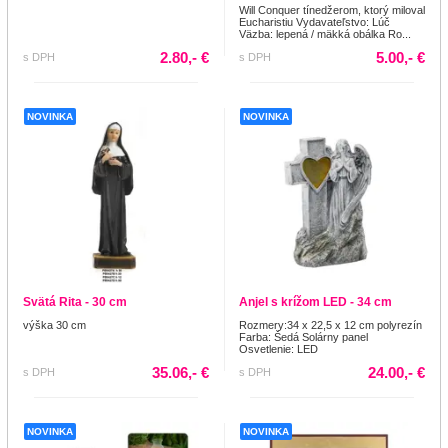
Will Conquer tínedžerom, ktorý miloval
Eucharistiu Vydavateľstvo: Lúč
Väzba: lepená / mäkká obálka Ro...
2.80,- €
5.00,- €
s DPH
s DPH
NOVINKA
NOVINKA
Svätá Rita - 30 cm
Anjel s krížom LED - 34 cm
výška 30 cm
Rozmery:34 x 22,5 x 12 cm polyrezín
Farba: Šedá Solárny panel
Osvetlenie: LED
35.06,- €
24.00,- €
s DPH
s DPH
NOVINKA
NOVINKA