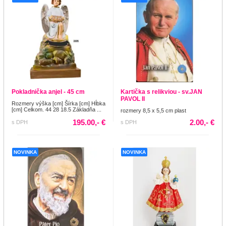
Pokladnička anjel - 45 cm
Kartička s relikviou - sv.JAN
PAVOL II
Rozmery výška [cm] Šírka [cm] Hĺbka
[cm] Celkom. 44 28 18.5 Základňa ...
rozmery 8,5 x 5,5 cm plast
195.00,- €
2.00,- €
s DPH
s DPH
NOVINKA
NOVINKA