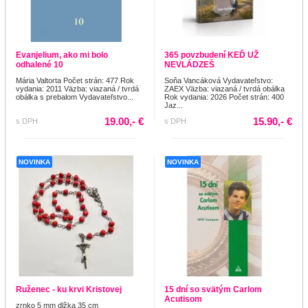
Evanjelium, ako mi bolo
365 povzbudení KEĎ UŽ
odhalené 10
NEVLÁDZEŠ
Mária Valtorta Počet strán: 477 Rok
Soňa Vancáková Vydavateľstvo:
vydania: 2011 Väzba: viazaná / tvrdá
ZAEX Väzba: viazaná / tvrdá obálka
obálka s prebalom Vydavateľstvo...
Rok vydania: 2026 Počet strán: 400
Jaz...
19.00,- €
15.90,- €
s DPH
s DPH
NOVINKA
NOVINKA
Ruženec - ku krvi Kristovej
15 dní so svätým Carlom
Acutisom
zrnko 5 mm dlžka 35 cm