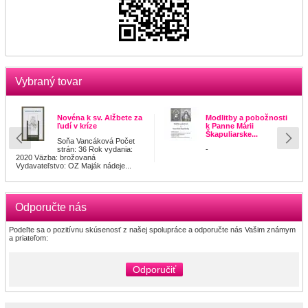
Vybraný tovar
Novéna k sv. Alžbete za
Modlitby a pobožnosti
ľudí v kríze
k Panne Márii
Škapuliarske...
Soňa Vancáková Počet
strán: 36 Rok vydania:
-
2020 Väzba: brožovaná
Vydavateľstvo: OZ Maják nádeje...
Odporučte nás
Podeľte sa o pozitívnu skúsenosť z našej spolupráce a odporučte nás Vašim známym
a priateľom:
Odporučiť