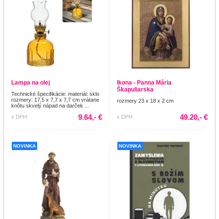
Lampa na olej
Ikona - Panna Mária
Škapuliarska
Technické špecifikácie: materiál: sklo
rozmery: 17,5 x 7,7 x 7,7 cm vrátane
rozmery 23 x 18 x 2 cm
knôtu skvelý nápad na darček ...
9.64,- €
49.20,- €
s DPH
s DPH
NOVINKA
NOVINKA