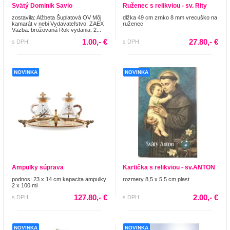
Svätý Dominik Savio
Ruženec s relikviou - sv. Rity
zostavila: Alžbeta Šuplatová OV Môj
dlžka 49 cm zrnko 8 mm vrecuško na
kamarát v nebi Vydavateľstvo: ZAEX
ruženec
Väzba: brožovaná Rok vydania: 2...
1.00,- €
27.80,- €
s DPH
s DPH
NOVINKA
NOVINKA
Ampulky súprava
Kartička s relikviou - sv.ANTON
podnos: 23 x 14 cm kapacita ampulky
rozmery 8,5 x 5,5 cm plast
2 x 100 ml
127.80,- €
2.00,- €
s DPH
s DPH
NOVINKA
NOVINKA