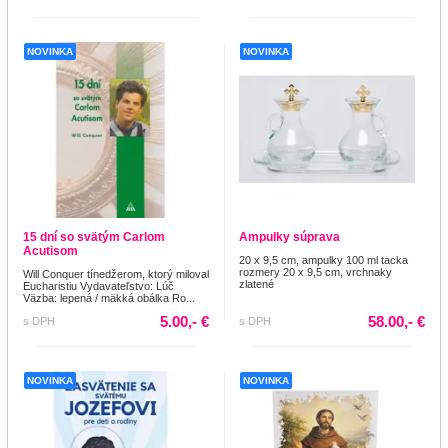
NOVINKA
NOVINKA
15 dní so svätým Carlom
Ampulky súprava
Acutisom
20 x 9,5 cm, ampulky 100 ml tacka
rozmery 20 x 9,5 cm, vrchnaky
Will Conquer tínedžerom, ktorý miloval
zlatené
Eucharistiu Vydavateľstvo: Lúč
Väzba: lepená / mäkká obálka Ro...
5.00,- €
58.00,- €
s DPH
s DPH
NOVINKA
NOVINKA