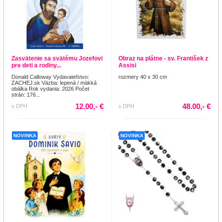
Zasvätenie sa svätému Jozefovi
Obraz na plátne - sv. František z
pre deti a rodiny...
Assisi
Donald Calloway Vydavateľstvo:
rozmery 40 x 30 cm
ZACHEJ.sk Väzba: lepená / mäkká
obálka Rok vydania: 2026 Počet
strán: 176...
12.00,- €
48.00,- €
s DPH
s DPH
NOVINKA
NOVINKA