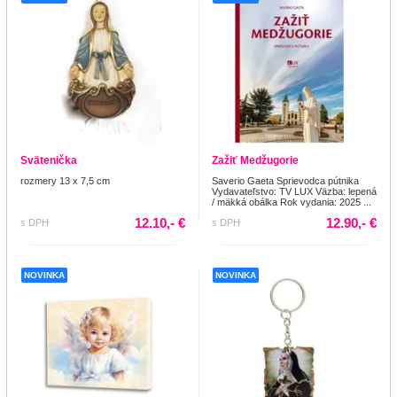
Svätenička
Zažiť Medžugorie
rozmery 13 x 7,5 cm
Saverio Gaeta Sprievodca pútnika
Vydavateľstvo: TV LUX Väzba: lepená
/ mäkká obálka Rok vydania: 2025 ...
12.10,- €
12.90,- €
s DPH
s DPH
NOVINKA
NOVINKA