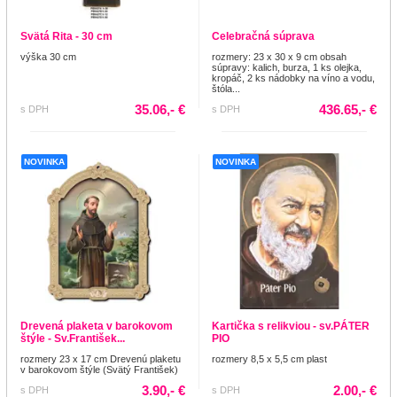
Svätá Rita - 30 cm
Celebračná súprava
výška 30 cm
rozmery: 23 x 30 x 9 cm obsah
súpravy: kalich, burza, 1 ks olejka,
kropáč, 2 ks nádobky na víno a vodu,
štóla...
35.06,- €
436.65,- €
s DPH
s DPH
NOVINKA
NOVINKA
Drevená plaketa v barokovom
Kartička s relikviou - sv.PÁTER
štýle - Sv.František...
PIO
rozmery 23 x 17 cm Drevenú plaketu
rozmery 8,5 x 5,5 cm plast
v barokovom štýle (Svätý František)
3.90,- €
2.00,- €
s DPH
s DPH