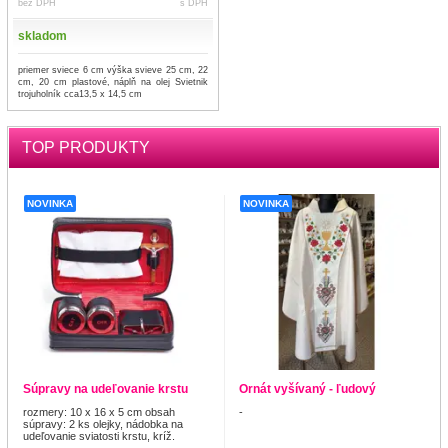
bez DPH
s DPH
skladom
priemer sviece 6 cm výška svieve 25 cm, 22
cm, 20 cm plastové, náplň na olej Svietnik
trojuholník cca13,5 x 14,5 cm
TOP PRODUKTY
NOVINKA
NOVINKA
Súpravy na udeľovanie krstu
Ornát vyšívaný - ľudový
rozmery: 10 x 16 x 5 cm obsah
-
súpravy: 2 ks olejky, nádobka na
udeľovanie sviatosti krstu, kríž.