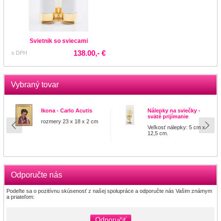
Svietnik so sviecami
138.00,- €
s DPH
Vybraný tovar
Ikona - Carlo Acutis
Nálepky na sviečky -
sväté prijímanie
rozmery 23 x 18 x 2 cm
Veľkosť nálepky: 5 cm x
12,5 cm.
Odporučte nás
Podeľte sa o pozitívnu skúsenosť z našej spolupráce a odporučte nás Vašim známym
a priateľom:
Odporučiť