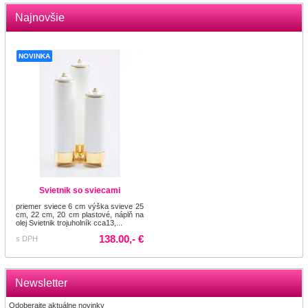
Najnovšie
NOVINKA
Svietnik so sviecami
priemer sviece 6 cm výška svieve 25
cm, 22 cm, 20 cm plastové, náplň na
olej Svietnik trojuholník cca13,...
138.00,- €
s DPH
Newsletter
Odoberajte aktuálne novinky