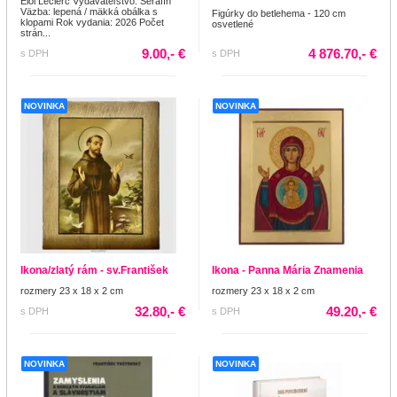
Éloi Leclerc Vydavateľstvo: Serafín
Väzba: lepená / mäkká obálka s
Figúrky do betlehema - 120 cm
klopami Rok vydania: 2026 Počet
osvetlené
strán...
9.00,- €
4 876.70,- €
s DPH
s DPH
NOVINKA
NOVINKA
Ikona/zlatý rám - sv.František
Ikona - Panna Mária Znamenia
rozmery 23 x 18 x 2 cm
rozmery 23 x 18 x 2 cm
32.80,- €
49.20,- €
s DPH
s DPH
NOVINKA
NOVINKA