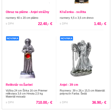
Obraz na plátne - Anjel strážny
Kľučenka - sv.Rita
rozmery 40 x 20 cm plátno
rozmery 4,5 x 3,5 cm drevo
22.40,- €
1.40,- €
s DPH
s DPH
NOVINKA
NOVINKA
Relikviár sv.Šarbel
Anjel - 39 cm
Výška 24 cm Šírka 16 cm Priemer
Rozmery: 39 x 26 x 15,5 cm Materiál:
relikviara 3,6 cm Hmota 2,5 kg
polyrezín Farba: Šedá
Materiál mosadz
710.00,- €
36.90,- €
s DPH
s DPH