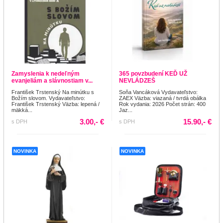
Zamyslenia k nedeľným
365 povzbudení KEĎ UŽ
evanjeliám a slávnostiam v...
NEVLÁDZEŠ
František Trstenský Na minútku s
Soňa Vancáková Vydavateľstvo:
Božím slovom. Vydavateľstvo:
ZAEX Väzba: viazaná / tvrdá obálka
František Trstenský Väzba: lepená /
Rok vydania: 2026 Počet strán: 400
mäkká...
Jaz...
3.00,- €
15.90,- €
s DPH
s DPH
NOVINKA
NOVINKA