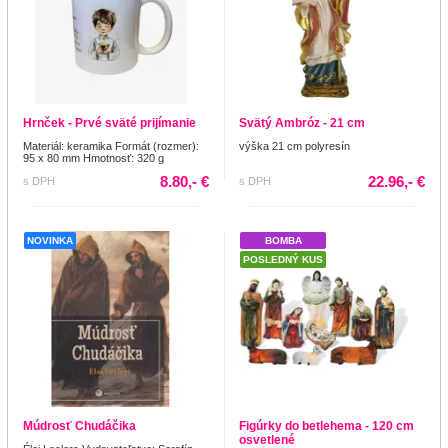
Hrnček - Prvé sväté prijímanie
Svätý Ambróz - 21 cm
Materiál: keramika Formát (rozmer):
výška 21 cm polyresín
95 x 80 mm Hmotnosť: 320 g
8.80,- €
22.96,- €
s DPH
s DPH
NOVINKA
BOMBA
POSLEDNÝ KUS
Múdrosť Chudáčika
Figúrky do betlehema - 120 cm
osvetlené