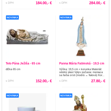
184.00,- €
284.00,- €
s DPH
s DPH
NOVINKA
NOVINKA
Telo Pána Ježiša - 65 cm
Panna Mária Fatimská - 19,5 cm
dlžka 65 cm
Výška: 19,5 cm + korunka Materiál:
odolný plast Vplyv počasia: meniaca
sa farba srsti (modrá ↔ fialová) Kor...
152.00,- €
27.80,- €
s DPH
s DPH
NOVINKA
NOVINKA