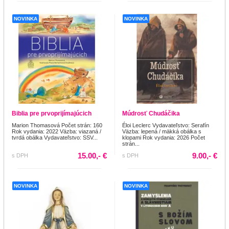
NOVINKA
NOVINKA
Biblia pre prvoprijímajúcich
Múdrosť Chudáčika
Marion Thomasová Počet strán: 160
Éloi Leclerc Vydavateľstvo: Serafín
Rok vydania: 2022 Väzba: viazaná /
Väzba: lepená / mäkká obálka s
tvrdá obálka Vydavateľstvo: SSV...
klopami Rok vydania: 2026 Počet
strán...
15.00,- €
9.00,- €
s DPH
s DPH
NOVINKA
NOVINKA