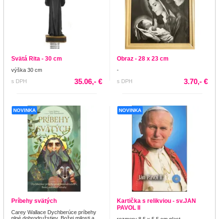
Svätá Rita - 30 cm
Obraz - 28 x 23 cm
výška 30 cm
-
35.06,- €
3.70,- €
s DPH
s DPH
NOVINKA
NOVINKA
Príbehy svätých
Kartička s relikviou - sv.JAN
PAVOL II
Carey Wallace Dychberúce príbehy
plné dobrodružstiev, Božej milosti a
rozmery 8,5 x 5,5 cm plast