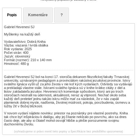
Popis
Komentáre
?
Gabriel Hevenesi SJ
Myšlienky na každý deň
Vydavateľstvo: Dobrá Kniha
Väzba: viazaná / tvrdá obálka
Rok vydania: 2025
Počet strán: 400
Jazyk: slovenský
Formát (rozmer): 210 x 140 mm
Hmotnosť: 480 g
Gabriel Hevenesi SJ bol na konci 17. storočia dekanom filozofickej fakulty Trnavskej
univerzity, uznávaným pedagógom a provinciálom rakúskej jezuitskej provincie. Iskry
svätého Ignáca vyšli už za jeho života v nie koľ kých vydaniach. Odvtedy sa vydávajú
a prekladajú vlastne stále. Iskrami svätého Ignáca sú v knihe krátke citáty z diel a
listov zakladateľa jezuitov. Hevenesi ich komentuje spôsobom, ktorý ani po troch
storočiach nestratil na údernosti, aktuálnosti, neraz aj vtipnosti. Nechať okolo seba
každý deň preletieť jednu takúto iskru môže mať za následok, že v nás zapáli
plamienok dobrej mysle, nadšenia, životnej múdrosti, pokoja, povzbudenia, úsmevu a
túžby žiť v Božej blízkosti.
V novom vydaní nájdete novinku: priestor na poznámky pre vlastné postrehy. Kniha
tak chce byť inšpiráciou k dialógu, aby jej čítanie nekĺzalo po povrchu, ako sa dnes
často deje, ale aby si čitateľ mohol osvojiť hlbšie a plnšie porozumenie svojmu
duchovnému životu.
(vyhradzujeme si právo meniť tieto popisy a špecifikácie bez predošlého upozornenia)