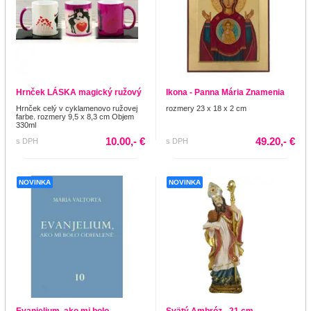
Hrnček LÁSKA magický ružový
Ikona - Panna Mária Znamenia
Hrnček celý v cyklamenovo ružovej
rozmery 23 x 18 x 2 cm
farbe. rozmery 9,5 x 8,3 cm Objem
330ml
10.00,- €
49.20,- €
s DPH
s DPH
NOVINKA
NOVINKA
Evanjelium, ako mi bolo
Svätý Ambróz - 21 cm