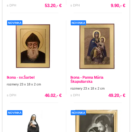
53.20,- €
9.90,- €
s DPH
s DPH
NOVINKA
NOVINKA
Ikona - sv.Šarbel
Ikona - Panna Mária
Škapuliarska
rozmery 23 x 18 x 2 cm
rozmery 23 x 18 x 2 cm
46.02,- €
49.20,- €
s DPH
s DPH
NOVINKA
NOVINKA