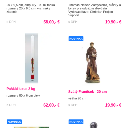
20 x 9,5 cm, ampulky 100 ml tacka
Thomas Nelson Zamyslenia, otázky a
rozmery 20 x 9,5 cm, vrchnaky
kvízy pre odvážne dievčatá
zlatené
Vydavateľstvo: Christian Project
Support ...
58.00,- €
19.90,- €
s DPH
s DPH
NOVINKA
Paškál luxus 2 kg
Svätý František - 20 cm
rozmery 80 x 6 cm biely
výška 20 cm
62.00,- €
19.90,- €
s DPH
s DPH
NOVINKA
NOVINKA