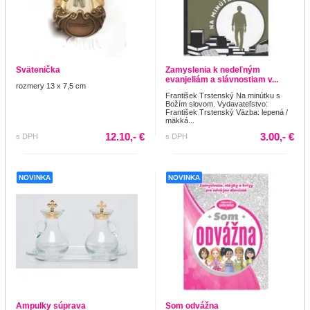
Svätenička
Zamyslenia k nedeľným
evanjeliám a slávnostiam v...
rozmery 13 x 7,5 cm
František Trstenský Na minútku s
Božím slovom. Vydavateľstvo:
František Trstenský Väzba: lepená /
mäkká...
12.10,- €
3.00,- €
s DPH
s DPH
NOVINKA
NOVINKA
Ampulky súprava
Som odvážna