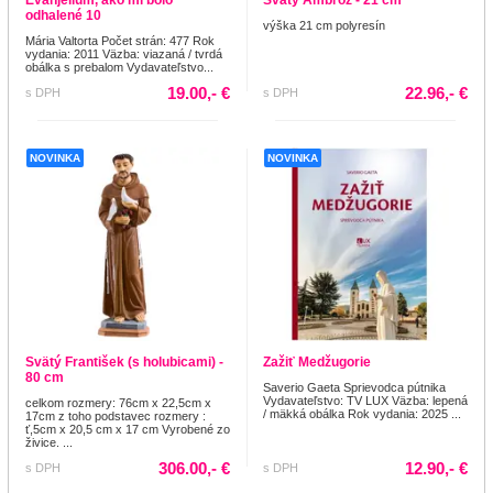
odhalené 10
výška 21 cm polyresín
Mária Valtorta Počet strán: 477 Rok
vydania: 2011 Väzba: viazaná / tvrdá
obálka s prebalom Vydavateľstvo...
19.00,- €
22.96,- €
s DPH
s DPH
NOVINKA
NOVINKA
Svätý František (s holubicami) -
Zažiť Medžugorie
80 cm
Saverio Gaeta Sprievodca pútnika
Vydavateľstvo: TV LUX Väzba: lepená
celkom rozmery: 76cm x 22,5cm x
/ mäkká obálka Rok vydania: 2025 ...
17cm z toho podstavec rozmery :
ť,5cm x 20,5 cm x 17 cm Vyrobené zo
živice. ...
306.00,- €
12.90,- €
s DPH
s DPH