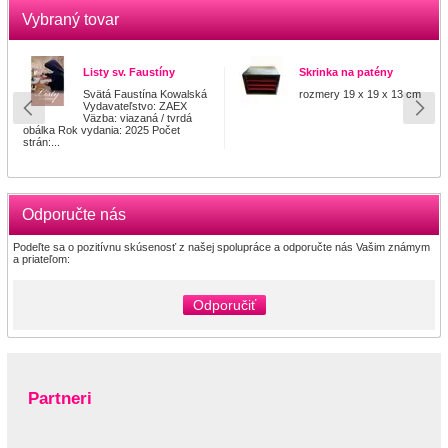
Vybraný tovar
Listy sv. Faustíny
Skrinka na patény
Svätá Faustína Kowalská
rozmery 19 x 19 x 13 cm
Vydavateľstvo: ZAEX
Väzba: viazaná / tvrdá
obálka Rok vydania: 2025 Počet
strán:...
Odporučte nás
Podeľte sa o pozitívnu skúsenosť z našej spolupráce a odporučte nás Vašim známym
a priateľom:
Odporučiť
Partneri