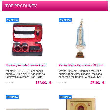
TOP PRODUKTY
NOVINKA
NOVINKA
Súpravy na udeľovanie krstu
Panna Mária Fatimská - 19,5 cm
rozmery: 10 x 16 x 5 cm obsah
Výška: 19,5 cm + korunka Materiál:
súpravy: 2 ks olejky, nádobka na
odolný plast Vplyv počasia: meniaca
udeľovanie sviatosti krstu, kríž.
sa farba srsti (modrá ↔ fialová) Kor...
184.00,- €
27.80,- €
s DPH
s DPH
NOVINKA
NOVINKA