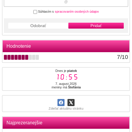
Súhlasím s
spracovaním osobných údajov
Odobrať
Pridať
Hodnotenie
7
/
10
Dnes je
piatok
10:55
7. august 2026
meniny má
Štefánia
Zdieľať aktuálnu stránku
Najprezeranejšie