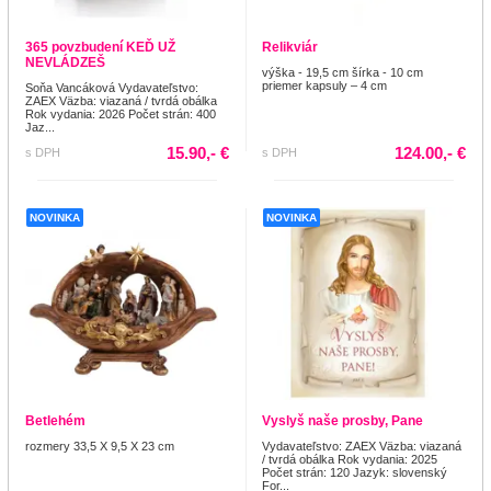
365 povzbudení KEĎ UŽ
Relikviár
NEVLÁDZEŠ
výška - 19,5 cm šírka - 10 cm
priemer kapsuly – 4 cm
Soňa Vancáková Vydavateľstvo:
ZAEX Väzba: viazaná / tvrdá obálka
Rok vydania: 2026 Počet strán: 400
Jaz...
15.90,- €
124.00,- €
s DPH
s DPH
NOVINKA
NOVINKA
Betlehém
Vyslyš naše prosby, Pane
rozmery 33,5 X 9,5 X 23 cm
Vydavateľstvo: ZAEX Väzba: viazaná
/ tvrdá obálka Rok vydania: 2025
Počet strán: 120 Jazyk: slovenský
For...