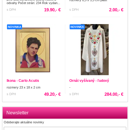
odvahy Počet strán: 234 Rok vydan...
19.90,- €
2.00,- €
s DPH
s DPH
NOVINKA
NOVINKA
Ikona - Carlo Acutis
Ornát vyšívaný - ľudový
rozmery 23 x 18 x 2 cm
-
49.20,- €
284.00,- €
s DPH
s DPH
Newsletter
Odoberajte aktuálne novinky