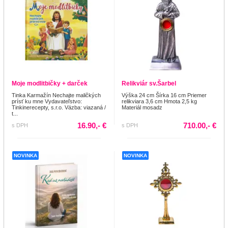
Moje modlitbičky + darček
Relikviár sv.Šarbel
Tinka Karmažín Nechajte maličkých
Výška 24 cm Šírka 16 cm Priemer
prísť ku mne Vydavateľstvo:
relikviara 3,6 cm Hmota 2,5 kg
Tinkinerecepty, s.r.o. Väzba: viazaná /
Materiál mosadz
t...
16.90,- €
710.00,- €
s DPH
s DPH
NOVINKA
NOVINKA