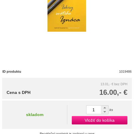
ID produktu
1019486
13.01,- €
bez DPH
16.00,- €
Cena s DPH
ks
skladom
Vložiť do košíka
Recyklačný poplatok je zarátaný v cene