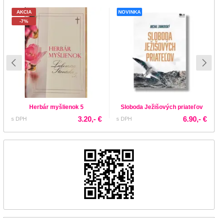
AKCIA
NOVINKA
-7%
Herbár myšlienok 5
Sloboda Ježišových priateľov
3.20,- €
6.90,- €
s DPH
s DPH